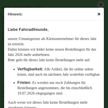
Liebe Fahrradfreunde,
Hinweis:
unsere Umsatzgrenze als Kleinunternehmer für dieses Jahr
ist erreicht.
Daher können wir leider keine neuen Bestellungen für das
Liebe Fahrradfreunde,
Jahr 2026 mehr aufnehmen.
Bitte gebt für dieses Jahr keine Bestellungen mehr auf.
unsere Umsatzgrenze als Kleinunternehmer für dieses Jahr
ist erreicht.
Verfügbarkeit:
Alle Artikel, die ihr online sehen
Daher können wir leider keine neuen Bestellungen für das
könnt, sind auch im nächsten Jahr weiterhin
Jahr 2026 mehr aufnehmen.
verfügbar.
Bitte gebt für dieses Jahr keine Bestellungen mehr auf.
Fristen:
Es werden nur noch Zahlungen für
Verfügbarkeit:
Alle Artikel, die ihr online sehen
Bestellungen angenommen, die bis einschließlich
könnt, sind auch im nächsten Jahr weiterhin verfügbar.
19.07.2026 eingegangen sind.
Fristen:
Es werden nur noch Zahlungen für
Auch wenn wir dieses Jahr keine Bestellungen mehr
Bestellungen angenommen, die bis einschließlich
annehmen können:
19.07.2026 eingegangen sind.
Wenn ihr Fragen zu einer bestehenden Bestellung habt
oder wissen wollt,
Auch wenn wir dieses Jahr keine Bestellungen mehr
welches Ersatzteil perfekt zu eurem geliebten Radl passt
annehmen können: