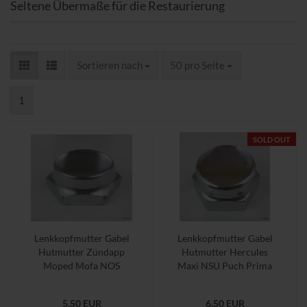
Seltene Übermaße für die Restaurierung
Sortieren nach
pro Seite
Sortieren nach
50 pro Seite
1
SOLD OUT
Lenkkopfmutter Gabel
Lenkkopfmutter Gabel
Hutmutter Zündapp
Hutmutter Hercules
Moped Mofa NOS
Maxi NSU Puch Prima
Quickly Moped Mofa
5,50 EUR
6,50 EUR