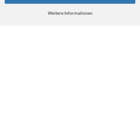
Weitere Informationen
E-Commerce Software
by Gambio.de © 2026