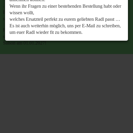
…
Wenn ihr Fragen zu einer bestehenden Bestellung habt oder
Es ist auch weiterhin möglich, uns per E-Mail zu
wissen wollt,
schreiben, um euer Radl wieder fit zu bekommen.
welches Ersatzteil perfekt zu eurem geliebten Radl passt …
Es ist auch weiterhin möglich, uns per E-Mail zu schreiben,
Retrobike wünscht euch eine gesunde Radlzeit und freut
um euer Radl wieder fit zu bekommen.
sich schon jetzt auf den gemeinsamen Start in die neue
Saison am 01.01.2027!
Retrobike wünscht euch eine gesunde Radlzeit und freut
sich schon jetzt auf den gemeinsamen Start in die neue
Saison am 01.01.2027!