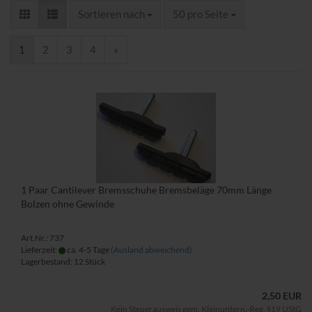
Sortieren nach
pro Seite
Sortieren nach
50 pro Seite
1
2
3
4
»
1 Paar Cantilever Bremsschuhe Bremsbeläge 70mm Länge
Bolzen ohne Gewinde
Art.Nr.: 737
Lieferzeit:
ca. 4-5 Tage
(Ausland abweichend)
Lagerbestand: 12 Stück
2,50 EUR
Kein Steuerausweis gem. Kleinuntern.-Reg. §19 UStG