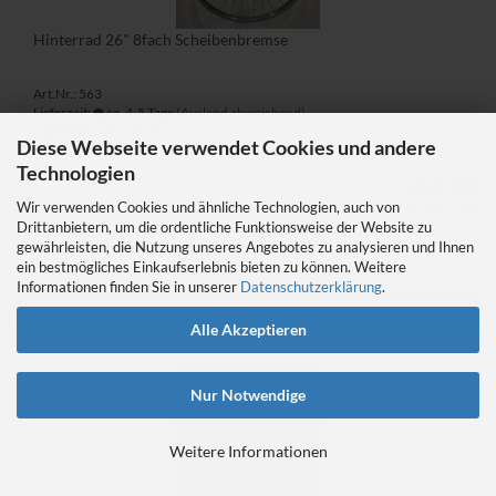
Hinterrad 26" 8fach Scheibenbremse
Art.Nr.: 563
Lieferzeit:
ca. 4-5 Tage
(Ausland abweichend)
Lagerbestand: 1 Stück
Diese Webseite verwendet Cookies und andere
Technologien
15,00 EUR
Wir verwenden Cookies und ähnliche Technologien, auch von
Kein Steuerausweis gem. Kleinuntern.-Reg. §19 UStG
Drittanbietern, um die ordentliche Funktionsweise der Website zu
gewährleisten, die Nutzung unseres Angebotes zu analysieren und Ihnen
ein bestmögliches Einkaufserlebnis bieten zu können. Weitere
Informationen finden Sie in unserer
Datenschutzerklärung
.
IN DEN WARENKORB
Alle Akzeptieren
Nur Notwendige
Weitere Informationen