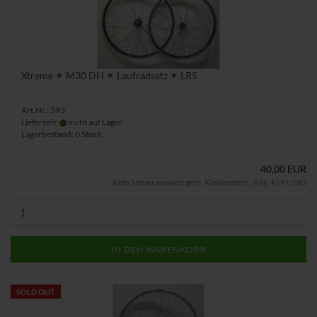
Xtreme ✶ M30 DH ✶ Laufradsatz ✶ LRS
Art.Nr.: 393
Lieferzeit:
nicht auf Lager
Lagerbestand: 0 Stück
40,00 EUR
Kein Steuerausweis gem. Kleinuntern.-Reg. §19 UStG
IN DEN WARENKORB
SOLD OUT