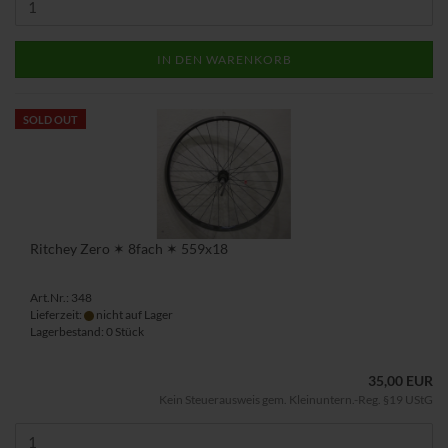
IN DEN WARENKORB
SOLD OUT
Ritchey Zero ✶ 8fach ✶ 559x18
Art.Nr.: 348
Lieferzeit:
nicht auf Lager
Lagerbestand: 0 Stück
35,00 EUR
Kein Steuerausweis gem. Kleinuntern.-Reg. §19 UStG