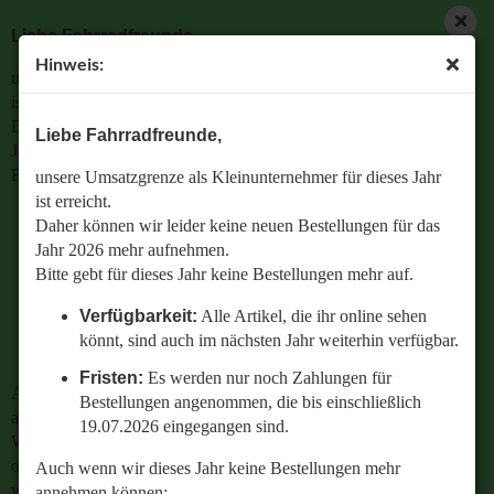
Liebe Fahrradfreunde,
Hinweis:
unsere Umsatzgrenze als Kleinunternehmer für dieses Jahr
Laufrad ✶ Laufradsatz ✶ Vorderrad ✶ Hinterrad ✶
ist erreicht.
Zubehör
Daher können wir leider keine neuen Bestellungen für das
Liebe Fahrradfreunde,
Jahr 2026 mehr aufnehmen.
Bitte gebt für dieses Jahr keine Bestellungen mehr auf.
unsere Umsatzgrenze als Kleinunternehmer für dieses Jahr
ist erreicht.
Verfügbarkeit:
Alle Artikel, die ihr online sehen
Daher können wir leider keine neuen Bestellungen für das
könnt, sind auch im nächsten Jahr weiterhin
Jahr 2026 mehr aufnehmen.
verfügbar.
Bitte gebt für dieses Jahr keine Bestellungen mehr auf.
Fristen:
Es werden nur noch Zahlungen für
Verfügbarkeit:
Alle Artikel, die ihr online sehen
Bestellungen angenommen, die bis einschließlich
könnt, sind auch im nächsten Jahr weiterhin verfügbar.
19.07.2026 eingegangen sind.
Fristen:
Es werden nur noch Zahlungen für
Auch wenn wir dieses Jahr keine Bestellungen mehr
Bestellungen angenommen, die bis einschließlich
annehmen können:
19.07.2026 eingegangen sind.
Wenn ihr Fragen zu einer bestehenden Bestellung habt
oder wissen wollt,
Auch wenn wir dieses Jahr keine Bestellungen mehr
welches Ersatzteil perfekt zu eurem geliebten Radl passt
annehmen können: