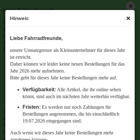
Liebe Fahrradfreunde,
Hinweis:
unsere Umsatzgrenze als Kleinunternehmer für dieses Jahr
Geltungsbereich
ist erreicht.
Daher können wir leider keine neuen Bestellungen für das
Liebe Fahrradfreunde,
Jahr 2026 mehr aufnehmen.
Allgemeine Geschäftsbedingungen
Bitte gebt für dieses Jahr keine Bestellungen mehr auf.
unsere Umsatzgrenze als Kleinunternehmer für dieses Jahr
ist erreicht.
1. Geltungsbereich
Verfügbarkeit:
Alle Artikel, die ihr online sehen
Daher können wir leider keine neuen Bestellungen für das
Für alle Lieferungen von Retrobikefranken an Verbraucher
könnt, sind auch im nächsten Jahr weiterhin
Jahr 2026 mehr aufnehmen.
gelten diese Allgemeinen Geschäftsbedingungen (AGB).
verfügbar.
Bitte gebt für dieses Jahr keine Bestellungen mehr auf.
Verbraucher ist jede natürliche Person, die ein Rechtsgeschäft
zu einem Zwecke abschließt, der überwiegend weder ihrer
Fristen:
Es werden nur noch Zahlungen für
Verfügbarkeit:
Alle Artikel, die ihr online sehen
gewerblichen noch ihrer selbstständigen beruflichen Tätigkeit
Bestellungen angenommen, die bis einschließlich
könnt, sind auch im nächsten Jahr weiterhin verfügbar.
zugerechnet werden kann.
19.07.2026 eingegangen sind.
Fristen:
Es werden nur noch Zahlungen für
2. Vertragspartner
Auch wenn wir dieses Jahr keine Bestellungen mehr
Der Kaufvertrag kommt zustande mit Retrobikefranken,
Bestellungen angenommen, die bis einschließlich
annehmen können:
Inhaber: Kristina Wiese, Bärenschanzstr. 37, 90429 Nürnberg
19.07.2026 eingegangen sind.
Wenn ihr Fragen zu einer bestehenden Bestellung habt
(Standort).
oder wissen wollt,
Auch wenn wir dieses Jahr keine Bestellungen mehr
welches Ersatzteil perfekt zu eurem geliebten Radl passt
annehmen können: