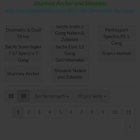
Sturmey Archer und Shimano.
http://retrobikefranken.com/2016/08/28/revision-der-nabe/
Sachs Sram
Sachs Sram 3
Duomatic & Dual
Pentasport
Gang Naben &
Drive
Spectro P5 5
Zubehör
Gang
Sachs Sram Super
Sachs Elan 12
7 S7 Spectro 7
Gang
Sram i-motion
Gang
Getriebenabe
Shimano Naben
Sturmey Archer
und Zubehör
Sortieren nach
pro Seite
Sortieren nach
50 pro Seite
1
2
3
4
5
6
7
8
9
10
11
»