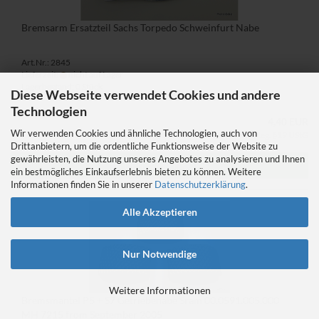
Bremsarm Ersatzteil Sachs Torpedo Schweinfurt Nabe
Art.Nr.: 2845
Lieferzeit:
nicht auf Lager
Lagerbestand: 0 Stück
Diese Webseite verwendet Cookies und andere
Technologien
4,40 EUR
Wir verwenden Cookies und ähnliche Technologien, auch von
Kein Steuerausweis gem. Kleinuntern.-Reg. §19 UStG
Drittanbietern, um die ordentliche Funktionsweise der Website zu
gewährleisten, die Nutzung unseres Angebotes zu analysieren und Ihnen
IN DEN WARENKORB
ein bestmögliches Einkaufserlebnis bieten zu können. Weitere
Informationen finden Sie in unserer
Datenschutzerklärung
.
Alle Akzeptieren
Nur Notwendige
Weitere Informationen
Bremsmantel P5 + S7 Getriebenabe Sram 00.0591.005.000
MH 7215 from September 2005