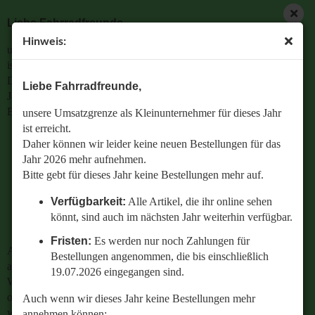
Liebe Fahrradfreunde,
Hinweis:
unsere Umsatzgrenze als Kleinunternehmer für dieses Jahr
ist erreicht.
Daher können wir leider keine neuen Bestellungen für das
Liebe Fahrradfreunde,
Jahr 2026 mehr aufnehmen.
Bitte gebt für dieses Jahr keine Bestellungen mehr auf.
unsere Umsatzgrenze als Kleinunternehmer für dieses Jahr
ist erreicht.
Verfügbarkeit:
Alle Artikel, die ihr online sehen
Daher können wir leider keine neuen Bestellungen für das
könnt, sind auch im nächsten Jahr weiterhin
Jahr 2026 mehr aufnehmen.
verfügbar.
Bitte gebt für dieses Jahr keine Bestellungen mehr auf.
Fristen:
Es werden nur noch Zahlungen für
Verfügbarkeit:
Alle Artikel, die ihr online sehen
Bestellungen angenommen, die bis einschließlich
könnt, sind auch im nächsten Jahr weiterhin verfügbar.
19.07.2026 eingegangen sind.
Fristen:
Es werden nur noch Zahlungen für
Auch wenn wir dieses Jahr keine Bestellungen mehr
Bestellungen angenommen, die bis einschließlich
annehmen können:
19.07.2026 eingegangen sind.
Wenn ihr Fragen zu einer bestehenden Bestellung habt
oder wissen wollt,
Auch wenn wir dieses Jahr keine Bestellungen mehr
welches Ersatzteil perfekt zu eurem geliebten Radl passt
annehmen können: