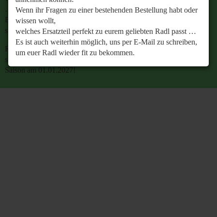
…
Wenn ihr Fragen zu einer bestehenden Bestellung habt oder
Es ist auch weiterhin möglich, uns per E-Mail zu
wissen wollt,
schreiben, um euer Radl wieder fit zu bekommen.
welches Ersatzteil perfekt zu eurem geliebten Radl passt …
Es ist auch weiterhin möglich, uns per E-Mail zu schreiben,
Retrobike wünscht euch eine gesunde Radlzeit und freut
um euer Radl wieder fit zu bekommen.
sich schon jetzt auf den gemeinsamen Start in die neue
Saison am 01.01.2027!
Retrobike wünscht euch eine gesunde Radlzeit und freut
sich schon jetzt auf den gemeinsamen Start in die neue
Saison am 01.01.2027!