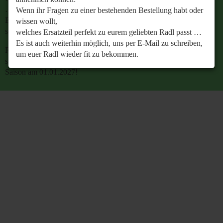
…
Wenn ihr Fragen zu einer bestehenden Bestellung habt oder
Es ist auch weiterhin möglich, uns per E-Mail zu
wissen wollt,
schreiben, um euer Radl wieder fit zu bekommen.
welches Ersatzteil perfekt zu eurem geliebten Radl passt …
Es ist auch weiterhin möglich, uns per E-Mail zu schreiben,
Retrobike wünscht euch eine gesunde Radlzeit und freut
um euer Radl wieder fit zu bekommen.
sich schon jetzt auf den gemeinsamen Start in die neue
Saison am 01.01.2027!
Retrobike wünscht euch eine gesunde Radlzeit und freut
sich schon jetzt auf den gemeinsamen Start in die neue
Saison am 01.01.2027!