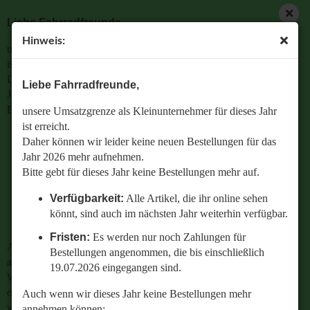
Liebe Fahrradfreunde,
Hinweis:
unsere Umsatzgrenze als Kleinunternehmer für dieses Jahr
ist erreicht.
Daher können wir leider keine neuen Bestellungen für das
Liebe Fahrradfreunde,
Jahr 2026 mehr aufnehmen.
Bitte gebt für dieses Jahr keine Bestellungen mehr auf.
unsere Umsatzgrenze als Kleinunternehmer für dieses Jahr
ist erreicht.
Verfügbarkeit:
Alle Artikel, die ihr online sehen
Daher können wir leider keine neuen Bestellungen für das
könnt, sind auch im nächsten Jahr weiterhin
Jahr 2026 mehr aufnehmen.
verfügbar.
Bitte gebt für dieses Jahr keine Bestellungen mehr auf.
Fristen:
Es werden nur noch Zahlungen für
Verfügbarkeit:
Alle Artikel, die ihr online sehen
Bestellungen angenommen, die bis einschließlich
könnt, sind auch im nächsten Jahr weiterhin verfügbar.
19.07.2026 eingegangen sind.
Fristen:
Es werden nur noch Zahlungen für
Auch wenn wir dieses Jahr keine Bestellungen mehr
Bestellungen angenommen, die bis einschließlich
annehmen können:
19.07.2026 eingegangen sind.
Wenn ihr Fragen zu einer bestehenden Bestellung habt
oder wissen wollt,
Auch wenn wir dieses Jahr keine Bestellungen mehr
welches Ersatzteil perfekt zu eurem geliebten Radl passt
annehmen können: