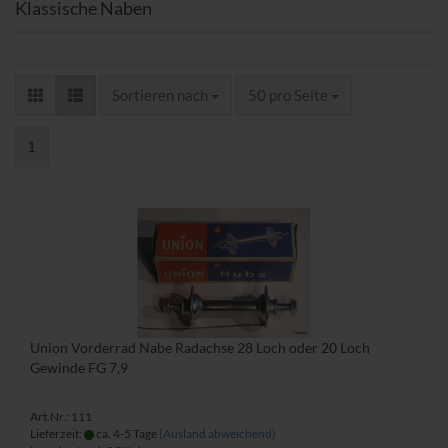
Klassische Naben
Sortieren nach
pro Seite
Sortieren nach
50 pro Seite
1
Union Vorderrad Nabe Radachse 28 Loch oder 20 Loch
Gewinde FG 7,9
Art.Nr.: 111
Lieferzeit:
ca. 4-5 Tage
(Ausland abweichend)