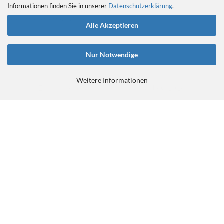
Das Tretlager
Informationen finden Sie in unserer
Datenschutzerklärung
.
https://retrobikefranken.com/2016/10/23/
ein-gedanke-an-das-tretlager/
Alle Akzeptieren
Nur Notwendige
Weitere Informationen
E-Commerce Software
by Gambio.de © 2026