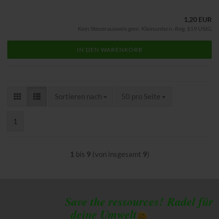
1,20 EUR
Kein Steuerausweis gem. Kleinuntern.-Reg. §19 UStG
IN DEN WARENKORB
Sortieren nach
pro Seite
Sortieren nach
50 pro Seite
1
1
bis
9
(von insgesamt
9
)
Save the ressources!
Radel für
deine Umwelt