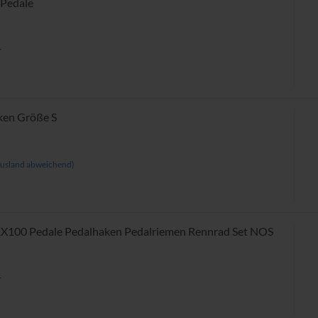
Pedale
r
ken Größe S
usland abweichend)
X100 Pedale Pedalhaken Pedalriemen Rennrad Set NOS
r