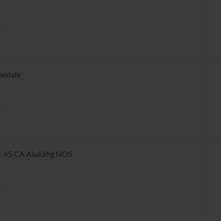
r
pedale
r
 45 CA Alukäfig NOS
r