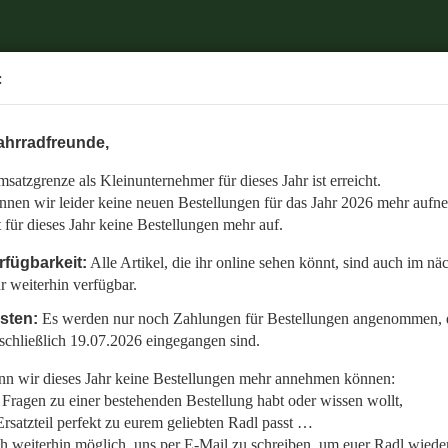
Herzlich Willkommen bei
.
:
Retrobike
6 mehr aufnehmen.
SUCHEN
ÜBER UNS
ahrradfreunde,
 auch im nächsten Jahr weiterhin verfügbar.
satzgrenze als Kleinunternehmer für dieses Jahr ist erreicht.
nommen, die bis einschließlich 19.07.2026 eingegangen sind.
le
nnen wir leider keine neuen Bestellungen für das Jahr 2026 mehr aufn
en:
t für dieses Jahr keine Bestellungen mehr auf.
llt,
rfügbarkeit:
Alle Artikel, die ihr online sehen könnt, sind auch im nä
r weiterhin verfügbar.
 Radl wieder fit zu bekommen.
isten:
Es werden nur noch Zahlungen für Bestellungen angenommen, d
etzt auf den gemeinsamen Start in die neue Saison am 01.01.2027!
schließlich 19.07.2026 eingegangen sind.
n wir dieses Jahr keine Bestellungen mehr annehmen können:
Fragen zu einer bestehenden Bestellung habt oder wissen wollt,
PEDALS PD-6207
rsatzteil perfekt zu eurem geliebten Radl passt …
ch weiterhin möglich, uns per E-Mail zu schreiben, um euer Radl wieder