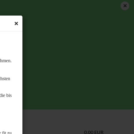
DE
Kundenlogin
Merkzettel
Ihr Warenkorb
0,00 EUR
ehmen.
chsten
ie bis
1
2
»
0,00 EUR
 fit zu