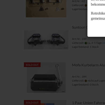
Art.Nr.: 62
bekomme
Lieferzeit:
nicht auf Lage
Lagerbestand: 0 Stück
Retrobike
gemeinsa
Suntour GXP PL GP
Art.Nr.: 149
Lieferzeit:
ca. 4-5 Tage
(A
Lagerbestand: 1 Stück
Mofa Kurbelarm Alu
SOLD OUT
Art.Nr.: 184
Lieferzeit:
nicht auf Lage
Lagerbestand: 0 Stück
1 Paar Union Fahrr
SOLD OUT