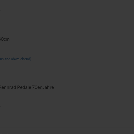
r
 40cm
usland abweichend)
Rennrad Pedale 70er Jahre
r