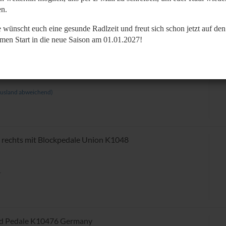
n.
r
 wünscht euch eine gesunde Radlzeit und freut sich schon jetzt auf den
men Start in die neue Saison am 01.01.2027!
00 Pedale Rennrad NOS
usland abweichend)
 rechts mit Blockpedale Union K1048
r
ad Pedale K10476 Germany