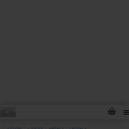
« Erster
« zurück
weiter »
Letzter »