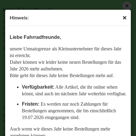
Liebe Fahrradfreunde,
Hinweis:
unsere Umsatzgrenze als Kleinunternehmer für dieses Jahr
ist erreicht.
Daher können wir leider keine neuen Bestellungen für das
Liebe Fahrradfreunde,
Jahr 2026 mehr aufnehmen.
Bitte gebt für dieses Jahr keine Bestellungen mehr auf.
unsere Umsatzgrenze als Kleinunternehmer für dieses Jahr
ist erreicht.
Verfügbarkeit:
Alle Artikel, die ihr online sehen
Daher können wir leider keine neuen Bestellungen für das
könnt, sind auch im nächsten Jahr weiterhin
Jahr 2026 mehr aufnehmen.
verfügbar.
Bitte gebt für dieses Jahr keine Bestellungen mehr auf.
Fristen:
Es werden nur noch Zahlungen für
Verfügbarkeit:
Alle Artikel, die ihr online sehen
Bestellungen angenommen, die bis einschließlich
könnt, sind auch im nächsten Jahr weiterhin verfügbar.
19.07.2026 eingegangen sind.
Fristen:
Es werden nur noch Zahlungen für
Auch wenn wir dieses Jahr keine Bestellungen mehr
Bestellungen angenommen, die bis einschließlich
annehmen können:
19.07.2026 eingegangen sind.
Wenn ihr Fragen zu einer bestehenden Bestellung habt
oder wissen wollt,
Auch wenn wir dieses Jahr keine Bestellungen mehr
welches Ersatzteil perfekt zu eurem geliebten Radl passt
annehmen können: