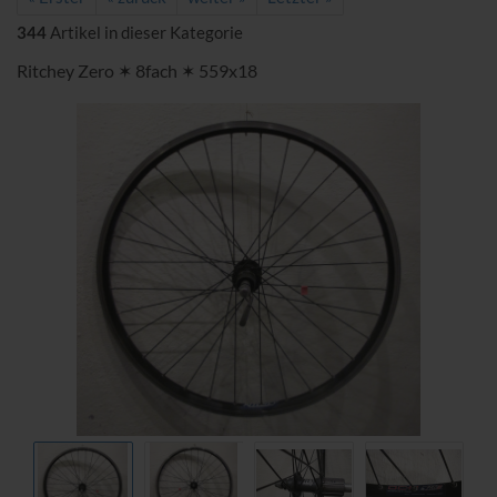
344
Artikel in dieser Kategorie
Ritchey Zero ✶ 8fach ✶ 559x18