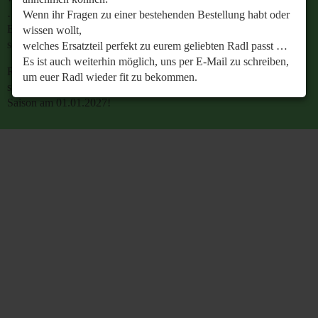
…
Wenn ihr Fragen zu einer bestehenden Bestellung habt oder
Es ist auch weiterhin möglich, uns per E-Mail zu
wissen wollt,
schreiben, um euer Radl wieder fit zu bekommen.
welches Ersatzteil perfekt zu eurem geliebten Radl passt …
Es ist auch weiterhin möglich, uns per E-Mail zu schreiben,
Retrobike wünscht euch eine gesunde Radlzeit und freut
um euer Radl wieder fit zu bekommen.
sich schon jetzt auf den gemeinsamen Start in die neue
Saison am 01.01.2027!
Retrobike wünscht euch eine gesunde Radlzeit und freut
sich schon jetzt auf den gemeinsamen Start in die neue
Saison am 01.01.2027!