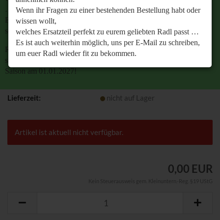
…
Wenn ihr Fragen zu einer bestehenden Bestellung habt oder
Es ist auch weiterhin möglich, uns per E-Mail zu
wissen wollt,
schreiben, um euer Radl wieder fit zu bekommen.
welches Ersatzteil perfekt zu eurem geliebten Radl passt …
Es ist auch weiterhin möglich, uns per E-Mail zu schreiben,
Retrobike wünscht euch eine gesunde Radlzeit und freut
um euer Radl wieder fit zu bekommen.
sich schon jetzt auf den gemeinsamen Start in die neue
Saison am 01.01.2027!
Retrobike wünscht euch eine gesunde Radlzeit und freut
SOLD OUT
Art.Nr.:
2526
sich schon jetzt auf den gemeinsamen Start in die neue
Saison am 01.01.2027!
Lieferzeit:
nicht auf Lager
Artikel ist aktuell nicht verfügbar.
0,00 EUR
Kein Steuerausweis gem. Kleinuntern.-Reg. §19 UStG