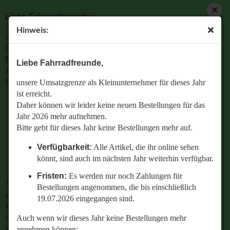
Liebe Fahrradfreunde,
Hinweis:
unsere Umsatzgrenze als Kleinunternehmer für dieses Jahr
« Erster
« zurück
weiter »
Letzter »
ist erreicht.
9
Artikel in dieser Kategorie
Daher können wir leider keine neuen Bestellungen für das
Liebe Fahrradfreunde,
Jahr 2026 mehr aufnehmen.
1 Gang Sachs Torpedo Jet T1110 Nabe mit Rücktrittbremse
Bitte gebt für dieses Jahr keine Bestellungen mehr auf.
unsere Umsatzgrenze als Kleinunternehmer für dieses Jahr
ist erreicht.
Verfügbarkeit:
Alle Artikel, die ihr online sehen
Daher können wir leider keine neuen Bestellungen für das
könnt, sind auch im nächsten Jahr weiterhin
Jahr 2026 mehr aufnehmen.
verfügbar.
Bitte gebt für dieses Jahr keine Bestellungen mehr auf.
Fristen:
Es werden nur noch Zahlungen für
Verfügbarkeit:
Alle Artikel, die ihr online sehen
Bestellungen angenommen, die bis einschließlich
könnt, sind auch im nächsten Jahr weiterhin verfügbar.
19.07.2026 eingegangen sind.
Fristen:
Es werden nur noch Zahlungen für
Auch wenn wir dieses Jahr keine Bestellungen mehr
Bestellungen angenommen, die bis einschließlich
annehmen können:
19.07.2026 eingegangen sind.
Wenn ihr Fragen zu einer bestehenden Bestellung habt
oder wissen wollt,
Auch wenn wir dieses Jahr keine Bestellungen mehr
welches Ersatzteil perfekt zu eurem geliebten Radl passt
annehmen können: