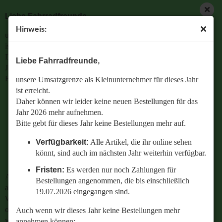
Liebe Fahrradfreunde,
Hinweis:
unsere Umsatzgrenze als Kleinunternehmer für dieses Jahr
« Erster
« zurück
weiter »
Letzter »
ist erreicht.
104
Artikel in dieser Kategorie
Daher können wir leider keine neuen Bestellungen für das
Liebe Fahrradfreunde,
Jahr 2026 mehr aufnehmen.
20 Zoll 20x1.75 Schlauch DV Blitz Dunlop Ventil Klapprad
Bitte gebt für dieses Jahr keine Bestellungen mehr auf.
unsere Umsatzgrenze als Kleinunternehmer für dieses Jahr
Faltrad
ist erreicht.
Verfügbarkeit:
Alle Artikel, die ihr online sehen
Daher können wir leider keine neuen Bestellungen für das
könnt, sind auch im nächsten Jahr weiterhin
Jahr 2026 mehr aufnehmen.
verfügbar.
Bitte gebt für dieses Jahr keine Bestellungen mehr auf.
Fristen:
Es werden nur noch Zahlungen für
Verfügbarkeit:
Alle Artikel, die ihr online sehen
Bestellungen angenommen, die bis einschließlich
könnt, sind auch im nächsten Jahr weiterhin verfügbar.
19.07.2026 eingegangen sind.
Fristen:
Es werden nur noch Zahlungen für
Auch wenn wir dieses Jahr keine Bestellungen mehr
Bestellungen angenommen, die bis einschließlich
annehmen können:
19.07.2026 eingegangen sind.
Wenn ihr Fragen zu einer bestehenden Bestellung habt
oder wissen wollt,
Auch wenn wir dieses Jahr keine Bestellungen mehr
welches Ersatzteil perfekt zu eurem geliebten Radl passt
annehmen können: