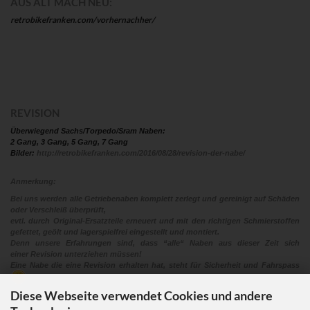
AUS ALT MACH NEU:
retrobikefranken.com/vorhernachher/
REVISION
Überwiegend Sachs/Torpedo/Sram Naben:
2 Gang, 3 Gang, 5 Gang, 7 Gang
Bilder:
http://retrobikefranken.com/2016/08/28/revision-der-nabe/
Anmerkung:
Bei uns werden alle Getriebenaben komplett zerlegt und gereinigt auf Schäden
oder Verschleiß überprüft,
evtl. durch Original-Ersatzteile erneuert und mit den richtigen Schmierstoffen
gefettet, geölt und lagerspielfrei eingestellt und montiert.
Denn unsere Erfahrungen sind, dass “alle“ Naben aus dieser Zeit sich
einer Revision unterziehen müssen!
Eine Nabe die eine Revision erhalten hat, steht für Sicherheit und Fahrspass
Diese Webseite verwendet Cookies und andere