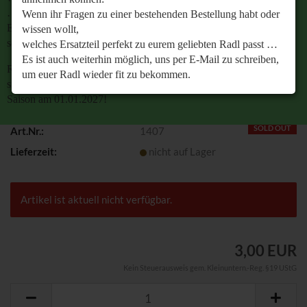
…
Wenn ihr Fragen zu einer bestehenden Bestellung habt oder
Es ist auch weiterhin möglich, uns per E-Mail zu
wissen wollt,
schreiben, um euer Radl wieder fit zu bekommen.
welches Ersatzteil perfekt zu eurem geliebten Radl passt …
Es ist auch weiterhin möglich, uns per E-Mail zu schreiben,
Retrobike wünscht euch eine gesunde Radlzeit und freut
um euer Radl wieder fit zu bekommen.
sich schon jetzt auf den gemeinsamen Start in die neue
Saison am 01.01.2027!
Retrobike wünscht euch eine gesunde Radlzeit und freut
sich schon jetzt auf den gemeinsamen Start in die neue
SOLD OUT
Art.Nr.:
1407
Saison am 01.01.2027!
Lieferzeit:
nicht auf Lager
Artikel ist aktuell nicht verfügbar.
3,00 EUR
Kein Steuerausweis gem. Kleinuntern.-Reg. §19 UStG