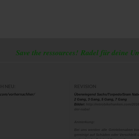
 the ressources!
Radel für deine U
H NEU:
REVISION
.com/vorhernachher/
Überwiegend Sachs/Torpedo/Sram Nab
2 Gang, 3 Gang, 5 Gang, 7 Gang
Bilder:
http://retrobikefranken.com/2016
der-nabe/
Anmerkung:
Bei uns werden alle Getriebenaben kom
gereinigt auf Schäden oder Verschleiß ü