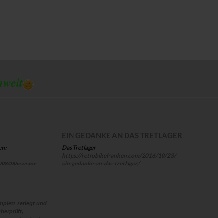
mwelt
EIN GEDANKE AN DAS TRETLAGER
Das Tretlager
en:
https://retrobikefranken.com/2016/10/23/
ein-gedanke-an-das-tretlager/
/08/28/revision-
plett zerlegt und
berprüft,