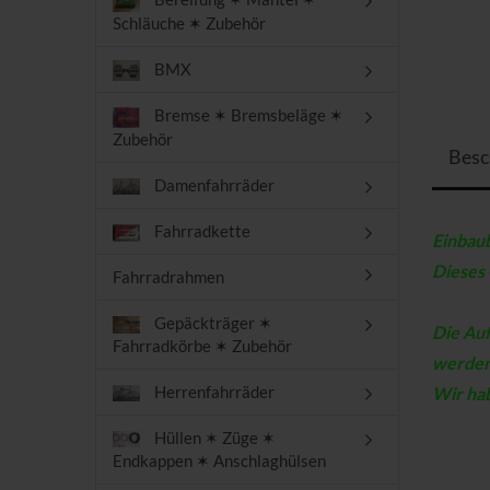
Schläuche ✶ Zubehör
BMX
Bremse ✶ Bremsbeläge ✶
Zubehör
Besc
Damenfahrräder
Fahrradkette
Einbau
Dieses 
Fahrradrahmen
Gepäckträger ✶
Die Auf
Fahrradkörbe ✶ Zubehör
werde
Herrenfahrräder
Wir hab
Hüllen ✶ Züge ✶
Endkappen ✶ Anschlaghülsen