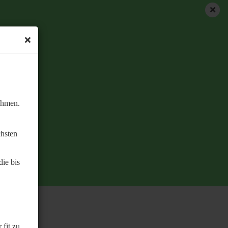
ehmen.
chsten
ie bis
 fit zu