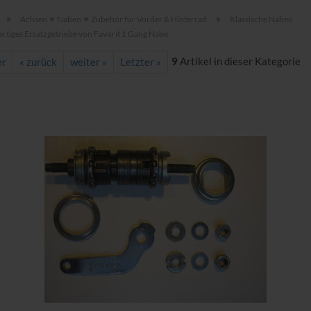
»
»
Achsen ✶ Naben ✶ Zubehör für Vorder & Hinterrad
Klassische Naben
tiges Ersatzgetriebe von Favorit 1 Gang Nabe
9
Artikel in dieser Kategorie
er
« zurück
weiter »
Letzter »