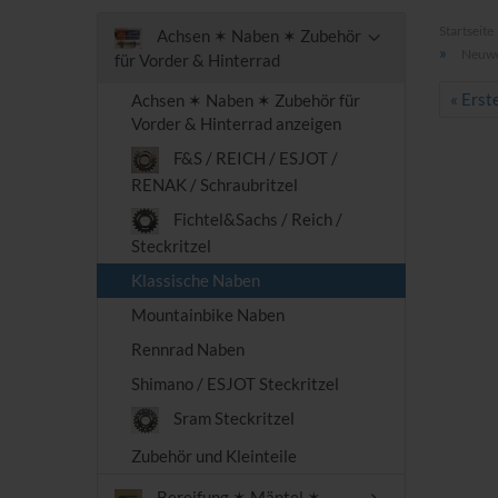
Startseite
Achsen ✶ Naben ✶ Zubehör
»
Neuwer
für Vorder & Hinterrad
« Erst
Achsen ✶ Naben ✶ Zubehör für
Vorder & Hinterrad anzeigen
F&S / REICH / ESJOT /
RENAK / Schraubritzel
Fichtel&Sachs / Reich /
Steckritzel
Klassische Naben
Mountainbike Naben
Rennrad Naben
Shimano / ESJOT Steckritzel
Sram Steckritzel
Zubehör und Kleinteile
Bereifung ✶ Mäntel ✶