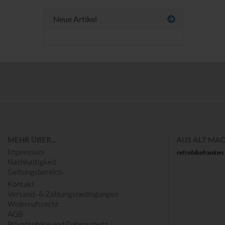
Neue Artikel
Save
MEHR ÜBER...
AUS ALT MAC
Impressum
retrobikefranken
Nachhaltigkeit
Geltungsbereich
Kontakt
Versand- & Zahlungsbedingungen
Widerrufsrecht
AGB
Privatsphäre und Datenschutz