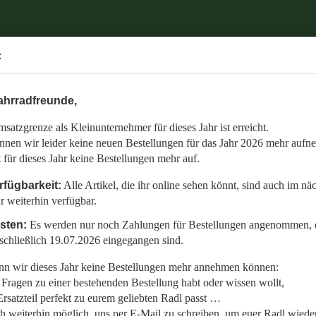
.
:
6 mehr aufnehmen.
ahrradfreunde,
 auch im nächsten Jahr weiterhin verfügbar.
satzgrenze als Kleinunternehmer für dieses Jahr ist erreicht.
nommen, die bis einschließlich 19.07.2026 eingegangen sind.
nnen wir leider keine neuen Bestellungen für das Jahr 2026 mehr aufn
en:
t für dieses Jahr keine Bestellungen mehr auf.
llt,
rfügbarkeit:
Alle Artikel, die ihr online sehen könnt, sind auch im nä
r weiterhin verfügbar.
 Radl wieder fit zu bekommen.
isten:
Es werden nur noch Zahlungen für Bestellungen angenommen, d
etzt auf den gemeinsamen Start in die neue Saison am 01.01.2027!
schließlich 19.07.2026 eingegangen sind.
n wir dieses Jahr keine Bestellungen mehr annehmen können:
Fragen zu einer bestehenden Bestellung habt oder wissen wollt,
rsatzteil perfekt zu eurem geliebten Radl passt …
ch weiterhin möglich, uns per E-Mail zu schreiben, um euer Radl wieder