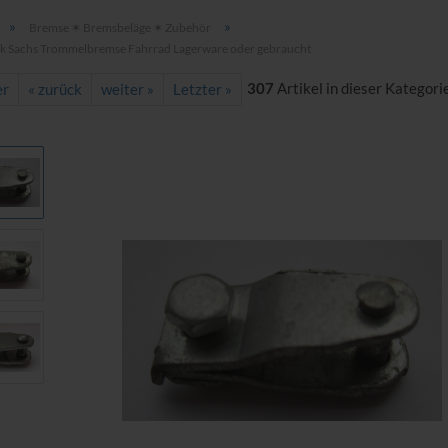
»
»
Bremse ✶ Bremsbeläge ✶ Zubehör
k Sachs Trommelbremse Fahrrad Lagerware oder gebraucht
307
Artikel in dieser Kategori
er
« zurück
weiter »
Letzter »