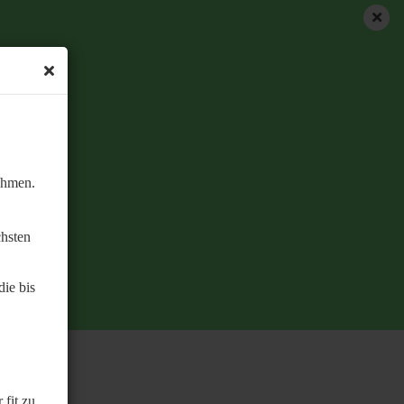
ehmen.
chsten
ie bis
 fit zu