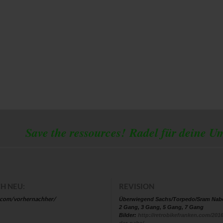
 the ressources!
Radel für deine U
H NEU:
REVISION
.com/vorhernachher/
Überwiegend Sachs/Torpedo/Sram Nab
2 Gang, 3 Gang, 5 Gang, 7 Gang
Bilder:
http://retrobikefranken.com/2016