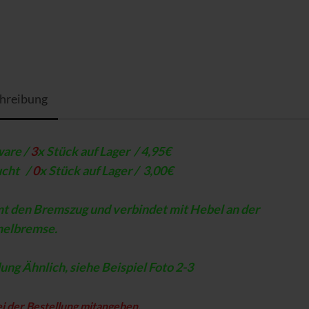
hreibung
are /
3
x Stück auf Lager / 4,95€
ucht /
0
x Stück auf Lager / 3,00€
 den Bremszug und verbindet mit Hebel an der
elbremse.
ung Ähnlich, siehe Beispiel Foto 2-3
ei der Bestellung mitangeben,