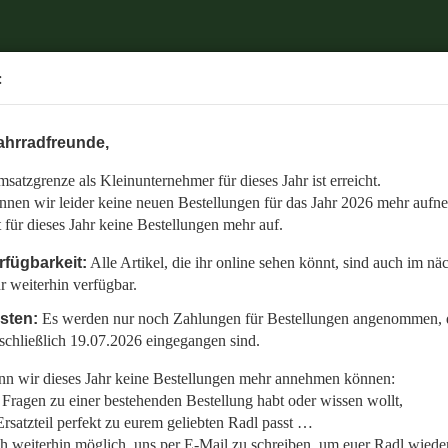
.
:
6 mehr aufnehmen.
ahrradfreunde,
 auch im nächsten Jahr weiterhin verfügbar.
satzgrenze als Kleinunternehmer für dieses Jahr ist erreicht.
nommen, die bis einschließlich 19.07.2026 eingegangen sind.
nnen wir leider keine neuen Bestellungen für das Jahr 2026 mehr aufn
en:
t für dieses Jahr keine Bestellungen mehr auf.
llt,
rfügbarkeit:
Alle Artikel, die ihr online sehen könnt, sind auch im nä
r weiterhin verfügbar.
 Radl wieder fit zu bekommen.
isten:
Es werden nur noch Zahlungen für Bestellungen angenommen, d
etzt auf den gemeinsamen Start in die neue Saison am 01.01.2027!
schließlich 19.07.2026 eingegangen sind.
n wir dieses Jahr keine Bestellungen mehr annehmen können:
Fragen zu einer bestehenden Bestellung habt oder wissen wollt,
rsatzteil perfekt zu eurem geliebten Radl passt …
ch weiterhin möglich, uns per E-Mail zu schreiben, um euer Radl wieder