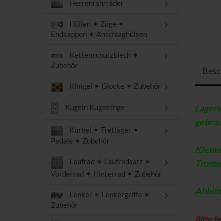
Herrenfahrräder
Hüllen ✶ Züge ✶
Endkappen ✶ Anschlaghülsen
Kettenschutzblech ✶
Zubehör
Besc
Klingel ✶ Glocke ✶ Zubehör
Lagerw
Kugeln Kugelringe
gebra
Kurbel ✶ Tretlager ✶
Pedale ✶ Zubehör
Klemmt
Laufrad ✶ Laufradsatz ✶
Tromm
Vorderrad ✶ Hinterrad ✶ Zubehör
Abbild
Lenker ✶ Lenkergriffe ✶
Zubehör
Bitte b