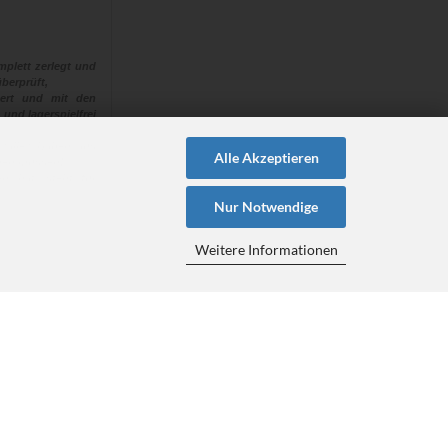
plett zerlegt und
berprüft,
euert und mit den
 und lagerspielfrei
 “alle“ Naben aus
Alle Akzeptieren
ehen müssen!
en hat, steht für
Nur Notwendige
Weitere Informationen