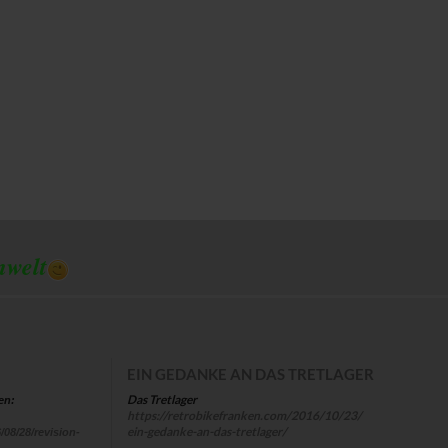
mwelt
EIN GEDANKE AN DAS TRETLAGER
Das Tretlager
en:
https://retrobikefranken.com/2016/10/23/
ein-gedanke-an-das-tretlager/
/08/28/revision-