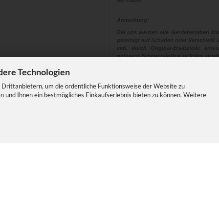
der-nabe/
Anmerkung:
Bei uns werden alle Getriebenaben kom
gereinigt auf Schäden oder Verschleiß ü
evtl. durch Original-Ersatzteile ern
richtigen Schmierstoffen gefettet, geölt
eingestellt und montiert.
dere Technologien
Denn unsere Erfahrungen sind, dass
dieser Zeit sich einer Revision unterzi
Drittanbietern, um die ordentliche Funktionsweise der Website zu
Eine Nabe die eine Revision erhalt
n und Ihnen ein bestmögliches Einkaufserlebnis bieten zu können. Weitere
Sicherheit und Fahrspass
E-Commerce Software
by Gambio.de © 2026