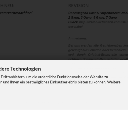
H NEU:
REVISION
.com/vorhernachher/
Überwiegend Sachs/Torpedo/Sram Nab
2 Gang, 3 Gang, 5 Gang, 7 Gang
Bilder:
http://retrobikefranken.com/2016
der-nabe/
Anmerkung:
Bei uns werden alle Getriebenaben kom
gereinigt auf Schäden oder Verschleiß ü
evtl. durch Original-Ersatzteile ern
richtigen Schmierstoffen gefettet, geölt
eingestellt und montiert.
dere Technologien
Denn unsere Erfahrungen sind, dass
dieser Zeit sich einer Revision unterzi
Drittanbietern, um die ordentliche Funktionsweise der Website zu
Eine Nabe die eine Revision erhalt
n und Ihnen ein bestmögliches Einkaufserlebnis bieten zu können. Weitere
Sicherheit und Fahrspass
E-Commerce Software
by Gambio.de © 2026