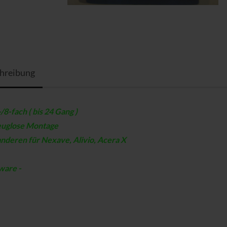
hreibung
/8-fach ( bis 24 Gang )
uglose Montage
nderen für Nexave, Alivio, Acera X
ware -