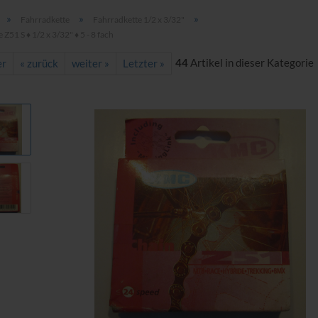
»
»
»
Fahrradkette
Fahrradkette 1/2 x 3/32"
Z51 S ♦ 1/2 x 3/32" ♦ 5 - 8 fach
44
Artikel in dieser Kategorie
er
« zurück
weiter »
Letzter »