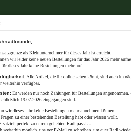
.
:
6 mehr aufnehmen.
ahrradfreunde,
 auch im nächsten Jahr weiterhin verfügbar.
satzgrenze als Kleinunternehmer für dieses Jahr ist erreicht.
nommen, die bis einschließlich 19.07.2026 eingegangen sind.
nnen wir leider keine neuen Bestellungen für das Jahr 2026 mehr aufn
en:
t für dieses Jahr keine Bestellungen mehr auf.
llt,
rfügbarkeit:
Alle Artikel, die ihr online sehen könnt, sind auch im nä
r weiterhin verfügbar.
 Radl wieder fit zu bekommen.
isten:
Es werden nur noch Zahlungen für Bestellungen angenommen, d
etzt auf den gemeinsamen Start in die neue Saison am 01.01.2027!
schließlich 19.07.2026 eingegangen sind.
n wir dieses Jahr keine Bestellungen mehr annehmen können:
Fragen zu einer bestehenden Bestellung habt oder wissen wollt,
rsatzteil perfekt zu eurem geliebten Radl passt …
ch weiterhin möglich, uns per E-Mail zu schreiben, um euer Radl wieder