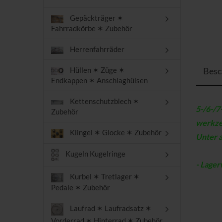
Gepäckträger ✶
Fahrradkörbe ✶ Zubehör
Herrenfahrräder
Besc
Hüllen ✶ Züge ✶
Endkappen ✶ Anschlaghülsen
Kettenschutzblech ✶
5-/6-/7-
Zubehör
werkze
Klingel ✶ Glocke ✶ Zubehör
Unter a
Kugeln Kugelringe
- Lager
Kurbel ✶ Tretlager ✶
Pedale ✶ Zubehör
Laufrad ✶ Laufradsatz ✶
Vorderrad ✶ Hinterrad ✶ Zubehör