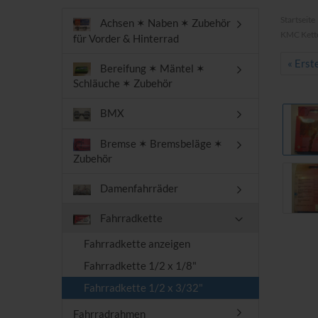
Startseite
Achsen ✶ Naben ✶ Zubehör
KMC Kette 
für Vorder & Hinterrad
« Erst
Bereifung ✶ Mäntel ✶
Schläuche ✶ Zubehör
BMX
Bremse ✶ Bremsbeläge ✶
Zubehör
Damenfahrräder
Fahrradkette
Fahrradkette anzeigen
Fahrradkette 1/2 x 1/8"
Fahrradkette 1/2 x 3/32"
Fahrradrahmen