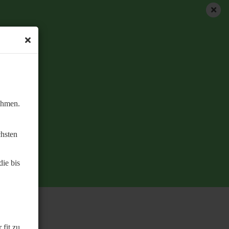
ehmen.
chsten
ie bis
 fit zu