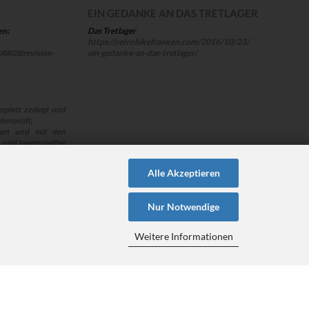
EIN GEDANKE AN DAS TRETLAGER
Das Tretlager
en:
https://retrobikefranken.com/2016/10/23/
ein-gedanke-an-das-tretlager/
/08/28/revision-
plett zerlegt und
berprüft,
euert und mit den
 und lagerspielfrei
 “alle“ Naben aus
Alle Akzeptieren
ehen müssen!
en hat, steht für
Nur Notwendige
Weitere Informationen