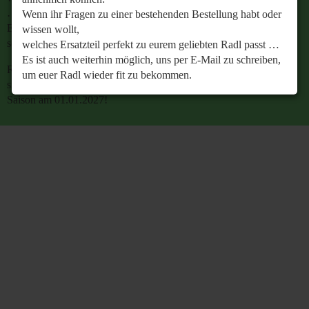
…
Wenn ihr Fragen zu einer bestehenden Bestellung habt oder
Es ist auch weiterhin möglich, uns per E-Mail zu
wissen wollt,
schreiben, um euer Radl wieder fit zu bekommen.
welches Ersatzteil perfekt zu eurem geliebten Radl passt …
Es ist auch weiterhin möglich, uns per E-Mail zu schreiben,
Retrobike wünscht euch eine gesunde Radlzeit und freut
um euer Radl wieder fit zu bekommen.
sich schon jetzt auf den gemeinsamen Start in die neue
Saison am 01.01.2027!
Retrobike wünscht euch eine gesunde Radlzeit und freut
sich schon jetzt auf den gemeinsamen Start in die neue
Saison am 01.01.2027!