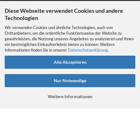
Diese Webseite verwendet Cookies und andere
Technologien
Wir verwenden Cookies und ähnliche Technologien, auch von
Drittanbietern, um die ordentliche Funktionsweise der Website zu
gewährleisten, die Nutzung unseres Angebotes zu analysieren und Ihnen
EIN GEDANKE AN DAS TRETLAGER
ein bestmögliches Einkaufserlebnis bieten zu können. Weitere
Das Tretlager
Informationen finden Sie in unserer
Datenschutzerklärung
.
https://retrobikefranken.com/2016/10/23/
ein-gedanke-an-das-tretlager/
Alle Akzeptieren
Nur Notwendige
Weitere Informationen
E-Commerce Software
by Gambio.de © 2026