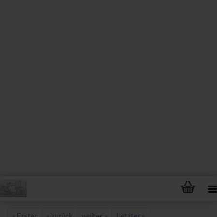
« Erster
« zurück
weiter »
Letzter »