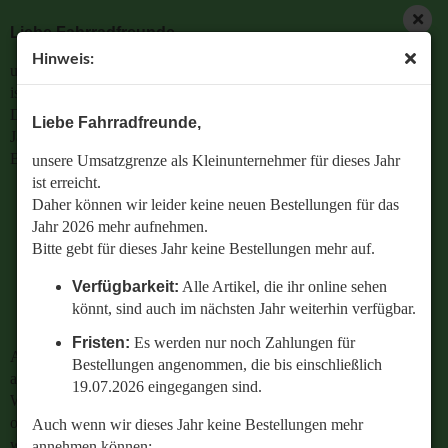
Liebe Fahrradfreunde,
Hinweis:
unsere Umsatzgrenze als Kleinunternehmer für dieses Jahr
ist erreicht.
Daher können wir leider keine neuen Bestellungen für das
Liebe Fahrradfreunde,
Jahr 2026 mehr aufnehmen.
Bitte gebt für dieses Jahr keine Bestellungen mehr auf.
unsere Umsatzgrenze als Kleinunternehmer für dieses Jahr
ist erreicht.
Verfügbarkeit:
Alle Artikel, die ihr online sehen
Daher können wir leider keine neuen Bestellungen für das
könnt, sind auch im nächsten Jahr weiterhin
Jahr 2026 mehr aufnehmen.
verfügbar.
Bitte gebt für dieses Jahr keine Bestellungen mehr auf.
Fristen:
Es werden nur noch Zahlungen für
Verfügbarkeit:
Alle Artikel, die ihr online sehen
Bestellungen angenommen, die bis einschließlich
könnt, sind auch im nächsten Jahr weiterhin verfügbar.
19.07.2026 eingegangen sind.
Fristen:
Es werden nur noch Zahlungen für
Auch wenn wir dieses Jahr keine Bestellungen mehr
Bestellungen angenommen, die bis einschließlich
annehmen können:
19.07.2026 eingegangen sind.
Wenn ihr Fragen zu einer bestehenden Bestellung habt
oder wissen wollt,
Auch wenn wir dieses Jahr keine Bestellungen mehr
welches Ersatzteil perfekt zu eurem geliebten Radl passt
annehmen können: