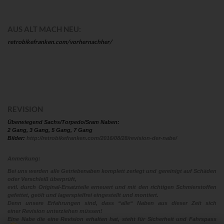
AUS ALT MACH NEU:
retrobikefranken.com/vorhernachher/
REVISION
Überwiegend Sachs/Torpedo/Sram Naben:
2 Gang, 3 Gang, 5 Gang, 7 Gang
Bilder:
http://retrobikefranken.com/2016/08/28/revision-der-nabe/
Anmerkung:
Bei uns werden alle Getriebenaben komplett zerlegt und gereinigt auf Schäden
oder Verschleiß überprüft,
evtl. durch Original-Ersatzteile erneuert und mit den richtigen Schmierstoffen
gefettet, geölt und lagerspielfrei eingestellt und montiert.
Denn unsere Erfahrungen sind, dass “alle“ Naben aus dieser Zeit sich
einer Revision unterziehen müssen!
Eine Nabe die eine Revision erhalten hat, steht für Sicherheit und Fahrspass