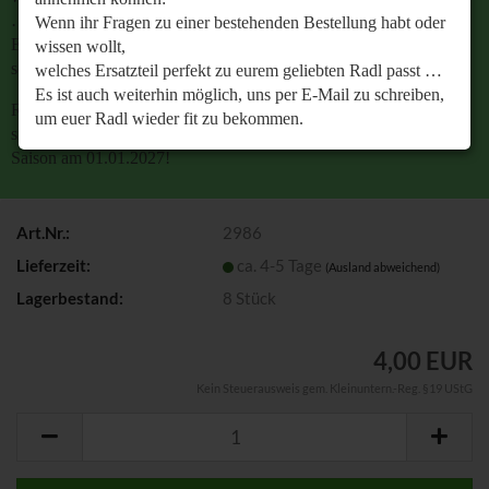
…
Wenn ihr Fragen zu einer bestehenden Bestellung habt oder
Es ist auch weiterhin möglich, uns per E-Mail zu
wissen wollt,
schreiben, um euer Radl wieder fit zu bekommen.
welches Ersatzteil perfekt zu eurem geliebten Radl passt …
Es ist auch weiterhin möglich, uns per E-Mail zu schreiben,
Retrobike wünscht euch eine gesunde Radlzeit und freut
um euer Radl wieder fit zu bekommen.
sich schon jetzt auf den gemeinsamen Start in die neue
Saison am 01.01.2027!
Retrobike wünscht euch eine gesunde Radlzeit und freut
sich schon jetzt auf den gemeinsamen Start in die neue
Saison am 01.01.2027!
Art.Nr.:
2986
Lieferzeit:
ca. 4-5 Tage
(Ausland abweichend)
Lagerbestand:
8
Stück
4,00 EUR
Kein Steuerausweis gem. Kleinuntern.-Reg. §19 UStG