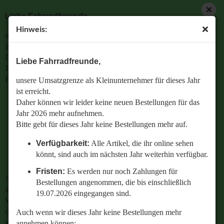
Liebe Fahrradfreunde,
Hinweis:
unsere Umsatzgrenze als Kleinunternehmer für dieses Jahr
« Erster
« zurück
weiter »
Letzter »
ist erreicht.
22
Artikel in dieser Kategorie
Daher können wir leider keine neuen Bestellungen für das
Liebe Fahrradfreunde,
Jahr 2026 mehr aufnehmen.
Montageplatte Adapterplatte Zweibeinständer
Bitte gebt für dieses Jahr keine Bestellungen mehr auf.
unsere Umsatzgrenze als Kleinunternehmer für dieses Jahr
Seitenständer Hinterbauständer Fahrradständer frei
ist erreicht.
wählbar
Verfügbarkeit:
Alle Artikel, die ihr online sehen
Daher können wir leider keine neuen Bestellungen für das
könnt, sind auch im nächsten Jahr weiterhin
Jahr 2026 mehr aufnehmen.
verfügbar.
Bitte gebt für dieses Jahr keine Bestellungen mehr auf.
Fristen:
Es werden nur noch Zahlungen für
Verfügbarkeit:
Alle Artikel, die ihr online sehen
Bestellungen angenommen, die bis einschließlich
könnt, sind auch im nächsten Jahr weiterhin verfügbar.
19.07.2026 eingegangen sind.
Fristen:
Es werden nur noch Zahlungen für
Auch wenn wir dieses Jahr keine Bestellungen mehr
Bestellungen angenommen, die bis einschließlich
annehmen können:
19.07.2026 eingegangen sind.
Wenn ihr Fragen zu einer bestehenden Bestellung habt
oder wissen wollt,
Auch wenn wir dieses Jahr keine Bestellungen mehr
welches Ersatzteil perfekt zu eurem geliebten Radl passt
annehmen können: