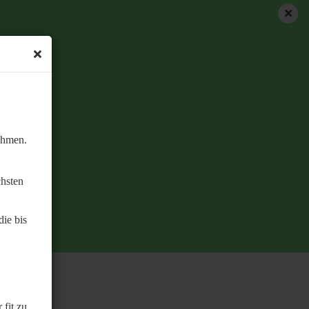
ehmen.
chsten
ie bis
 fit zu