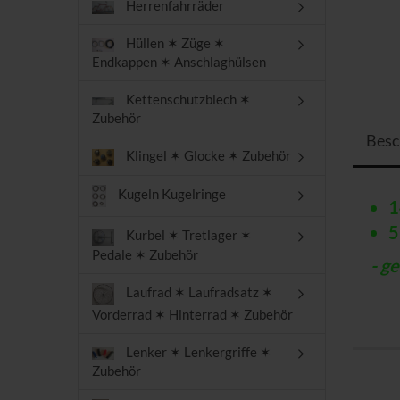
Herrenfahrräder
Hüllen ✶ Züge ✶
Endkappen ✶ Anschlaghülsen
Kettenschutzblech ✶
Zubehör
Besc
Klingel ✶ Glocke ✶ Zubehör
Kugeln Kugelringe
1
5
Kurbel ✶ Tretlager ✶
Pedale ✶ Zubehör
- geb
Laufrad ✶ Laufradsatz ✶
Vorderrad ✶ Hinterrad ✶ Zubehör
Lenker ✶ Lenkergriffe ✶
Zubehör