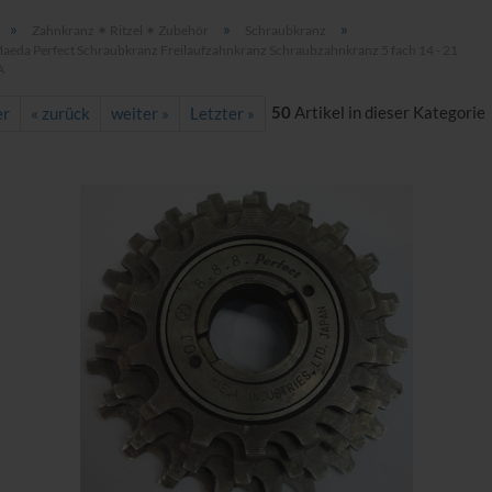
»
»
»
Zahnkranz ✶ Ritzel ✶ Zubehör
Schraubkranz
aeda Perfect Schraubkranz Freilaufzahnkranz Schraubzahnkranz 5 fach 14 - 21
A
50
Artikel in dieser Kategorie
er
« zurück
weiter »
Letzter »