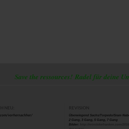
 the ressources!
Radel für deine U
H NEU:
REVISION
.com/vorhernachher/
Überwiegend Sachs/Torpedo/Sram Nab
2 Gang, 3 Gang, 5 Gang, 7 Gang
Bilder:
http://retrobikefranken.com/2016