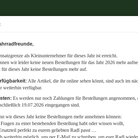
.
:
6 mehr aufnehmen.
ahrradfreunde,
 auch im nächsten Jahr weiterhin verfügbar.
satzgrenze als Kleinunternehmer für dieses Jahr ist erreicht.
nommen, die bis einschließlich 19.07.2026 eingegangen sind.
nnen wir leider keine neuen Bestellungen für das Jahr 2026 mehr aufn
en:
t für dieses Jahr keine Bestellungen mehr auf.
llt,
rfügbarkeit:
Alle Artikel, die ihr online sehen könnt, sind auch im nä
r weiterhin verfügbar.
 Radl wieder fit zu bekommen.
isten:
Es werden nur noch Zahlungen für Bestellungen angenommen, d
etzt auf den gemeinsamen Start in die neue Saison am 01.01.2027!
schließlich 19.07.2026 eingegangen sind.
n wir dieses Jahr keine Bestellungen mehr annehmen können:
Fragen zu einer bestehenden Bestellung habt oder wissen wollt,
rsatzteil perfekt zu eurem geliebten Radl passt …
ch weiterhin möglich, uns per E-Mail zu schreiben, um euer Radl wieder