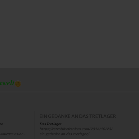
mwelt
EIN GEDANKE AN DAS TRETLAGER
Das Tretlager
en:
https://retrobikefranken.com/2016/10/23/
ein-gedanke-an-das-tretlager/
/08/28/revision-