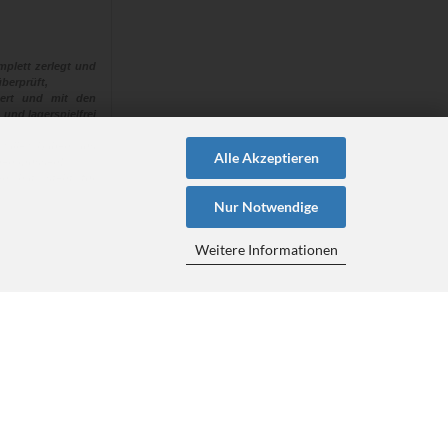
plett zerlegt und
berprüft,
euert und mit den
 und lagerspielfrei
 “alle“ Naben aus
Alle Akzeptieren
ehen müssen!
en hat, steht für
Nur Notwendige
Weitere Informationen