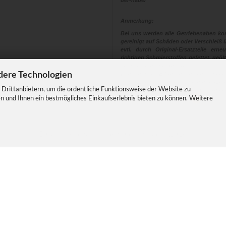
der-nabe/
Anmerkung:
Bei uns werden alle Getriebenaben kom
gereinigt auf Schäden oder Verschleiß ü
evtl. durch Original-Ersatzteile ern
richtigen Schmierstoffen gefettet, geölt
eingestellt und montiert.
dere Technologien
Denn unsere Erfahrungen sind, dass
dieser Zeit sich einer Revision unterzi
Drittanbietern, um die ordentliche Funktionsweise der Website zu
Eine Nabe die eine Revision erhalt
n und Ihnen ein bestmögliches Einkaufserlebnis bieten zu können. Weitere
Sicherheit und Fahrspass
E-Commerce Software
by Gambio.de © 2026