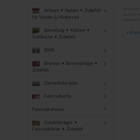
Startseite
Achsen ✶ Naben ✶ Zubehör
Suntour M
für Vorder & Hinterrad
Zähne BS
Bereifung ✶ Mäntel ✶
« Erst
Schläuche ✶ Zubehör
BMX
Bremse ✶ Bremsbeläge ✶
Zubehör
Damenfahrräder
Fahrradkette
Fahrradrahmen
Gepäckträger ✶
Fahrradkörbe ✶ Zubehör