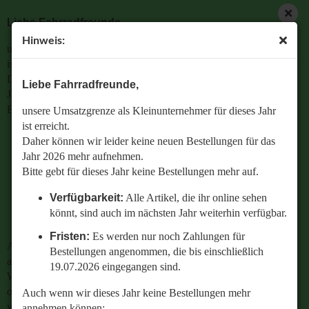
Liebe Fahrradfreunde,
Hinweis:
unsere Umsatzgrenze als Kleinunternehmer für dieses Jahr
ist erreicht.
Daher können wir leider keine neuen Bestellungen für das
Liebe Fahrradfreunde,
Jahr 2026 mehr aufnehmen.
Bitte gebt für dieses Jahr keine Bestellungen mehr auf.
unsere Umsatzgrenze als Kleinunternehmer für dieses Jahr
ist erreicht.
Verfügbarkeit:
Alle Artikel, die ihr online sehen
Daher können wir leider keine neuen Bestellungen für das
könnt, sind auch im nächsten Jahr weiterhin
Jahr 2026 mehr aufnehmen.
verfügbar.
Bitte gebt für dieses Jahr keine Bestellungen mehr auf.
Fristen:
Es werden nur noch Zahlungen für
Verfügbarkeit:
Alle Artikel, die ihr online sehen
Bestellungen angenommen, die bis einschließlich
könnt, sind auch im nächsten Jahr weiterhin verfügbar.
19.07.2026 eingegangen sind.
Fristen:
Es werden nur noch Zahlungen für
Auch wenn wir dieses Jahr keine Bestellungen mehr
Bestellungen angenommen, die bis einschließlich
annehmen können:
19.07.2026 eingegangen sind.
Wenn ihr Fragen zu einer bestehenden Bestellung habt
oder wissen wollt,
Auch wenn wir dieses Jahr keine Bestellungen mehr
welches Ersatzteil perfekt zu eurem geliebten Radl passt
annehmen können: