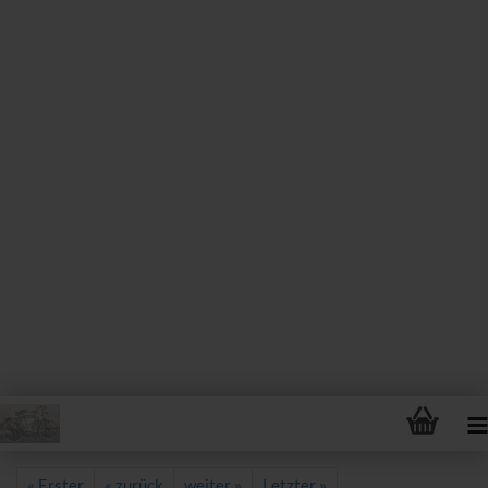
« Erster
« zurück
weiter »
Letzter »