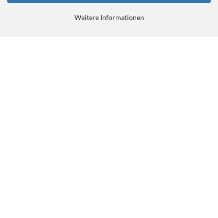
Weitere Informationen
E-Commerce Software
by Gambio.de © 2026