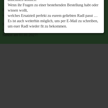
…
Wenn ihr Fragen zu einer bestehenden Bestellung habt oder
Es ist auch weiterhin möglich, uns per E-Mail zu
wissen wollt,
schreiben, um euer Radl wieder fit zu bekommen.
welches Ersatzteil perfekt zu eurem geliebten Radl passt …
Es ist auch weiterhin möglich, uns per E-Mail zu schreiben,
Retrobike wünscht euch eine gesunde Radlzeit und freut
um euer Radl wieder fit zu bekommen.
sich schon jetzt auf den gemeinsamen Start in die neue
Saison am 01.01.2027!
Retrobike wünscht euch eine gesunde Radlzeit und freut
sich schon jetzt auf den gemeinsamen Start in die neue
Saison am 01.01.2027!