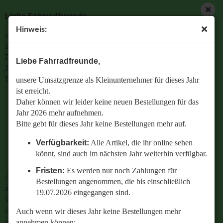
Liebe Fahrradfreunde,
Hinweis:
unsere Umsatzgrenze als Kleinunternehmer für dieses Jahr
ist erreicht.
Daher können wir leider keine neuen Bestellungen für das
Liebe Fahrradfreunde,
Jahr 2026 mehr aufnehmen.
Bitte gebt für dieses Jahr keine Bestellungen mehr auf.
unsere Umsatzgrenze als Kleinunternehmer für dieses Jahr
ist erreicht.
Verfügbarkeit:
Alle Artikel, die ihr online sehen
Daher können wir leider keine neuen Bestellungen für das
könnt, sind auch im nächsten Jahr weiterhin
Jahr 2026 mehr aufnehmen.
verfügbar.
Bitte gebt für dieses Jahr keine Bestellungen mehr auf.
Fristen:
Es werden nur noch Zahlungen für
Verfügbarkeit:
Alle Artikel, die ihr online sehen
Bestellungen angenommen, die bis einschließlich
könnt, sind auch im nächsten Jahr weiterhin verfügbar.
19.07.2026 eingegangen sind.
Fristen:
Es werden nur noch Zahlungen für
Auch wenn wir dieses Jahr keine Bestellungen mehr
Bestellungen angenommen, die bis einschließlich
annehmen können:
19.07.2026 eingegangen sind.
Wenn ihr Fragen zu einer bestehenden Bestellung habt
oder wissen wollt,
Auch wenn wir dieses Jahr keine Bestellungen mehr
welches Ersatzteil perfekt zu eurem geliebten Radl passt
annehmen können: