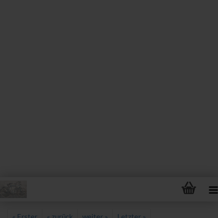
« Erster
« zurück
weiter »
Letzter »