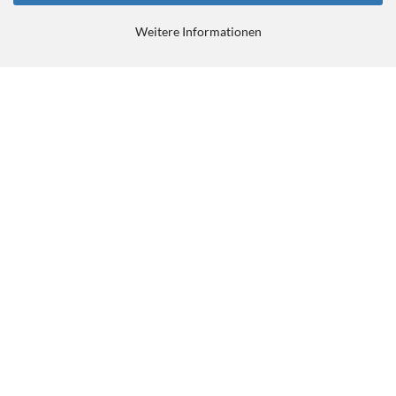
Weitere Informationen
E-Commerce Software
by Gambio.de © 2026