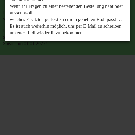
…
Wenn ihr Fragen zu einer bestehenden Bestellung habt oder
Es ist auch weiterhin möglich, uns per E-Mail zu
wissen wollt,
schreiben, um euer Radl wieder fit zu bekommen.
welches Ersatzteil perfekt zu eurem geliebten Radl passt …
Es ist auch weiterhin möglich, uns per E-Mail zu schreiben,
Retrobike wünscht euch eine gesunde Radlzeit und freut
um euer Radl wieder fit zu bekommen.
sich schon jetzt auf den gemeinsamen Start in die neue
Saison am 01.01.2027!
Retrobike wünscht euch eine gesunde Radlzeit und freut
sich schon jetzt auf den gemeinsamen Start in die neue
Saison am 01.01.2027!