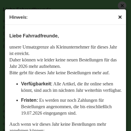
Liebe Fahrradfreunde,
Hinweis:
unsere Umsatzgrenze als Kleinunternehmer für dieses Jahr
ist erreicht.
Daher können wir leider keine neuen Bestellungen für das
Liebe Fahrradfreunde,
Jahr 2026 mehr aufnehmen.
Bitte gebt für dieses Jahr keine Bestellungen mehr auf.
unsere Umsatzgrenze als Kleinunternehmer für dieses Jahr
ist erreicht.
Verfügbarkeit:
Alle Artikel, die ihr online sehen
Daher können wir leider keine neuen Bestellungen für das
könnt, sind auch im nächsten Jahr weiterhin
Jahr 2026 mehr aufnehmen.
verfügbar.
Bitte gebt für dieses Jahr keine Bestellungen mehr auf.
Fristen:
Es werden nur noch Zahlungen für
Verfügbarkeit:
Alle Artikel, die ihr online sehen
Bestellungen angenommen, die bis einschließlich
könnt, sind auch im nächsten Jahr weiterhin verfügbar.
19.07.2026 eingegangen sind.
Fristen:
Es werden nur noch Zahlungen für
Auch wenn wir dieses Jahr keine Bestellungen mehr
Bestellungen angenommen, die bis einschließlich
annehmen können:
19.07.2026 eingegangen sind.
Wenn ihr Fragen zu einer bestehenden Bestellung habt
oder wissen wollt,
Auch wenn wir dieses Jahr keine Bestellungen mehr
welches Ersatzteil perfekt zu eurem geliebten Radl passt
annehmen können: