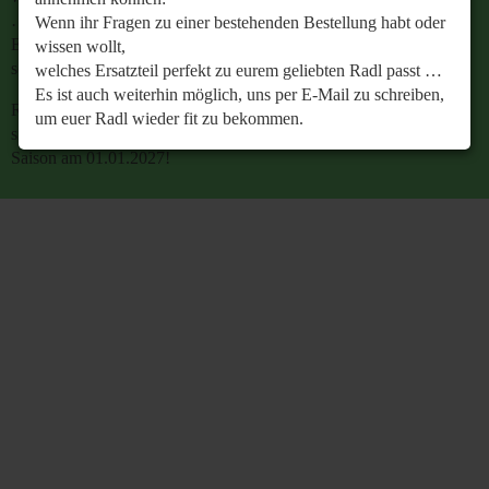
…
Wenn ihr Fragen zu einer bestehenden Bestellung habt oder
Es ist auch weiterhin möglich, uns per E-Mail zu
wissen wollt,
schreiben, um euer Radl wieder fit zu bekommen.
welches Ersatzteil perfekt zu eurem geliebten Radl passt …
Es ist auch weiterhin möglich, uns per E-Mail zu schreiben,
Retrobike wünscht euch eine gesunde Radlzeit und freut
um euer Radl wieder fit zu bekommen.
sich schon jetzt auf den gemeinsamen Start in die neue
Saison am 01.01.2027!
Retrobike wünscht euch eine gesunde Radlzeit und freut
sich schon jetzt auf den gemeinsamen Start in die neue
Saison am 01.01.2027!