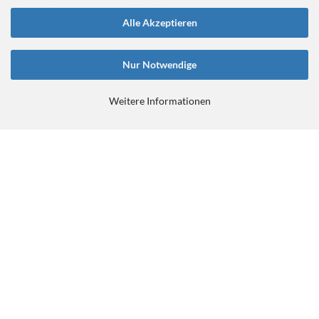
https://retrobikefranken.com/2016/10/23/
ein-gedanke-an-das-tretlager/
Alle Akzeptieren
Nur Notwendige
Weitere Informationen
E-Commerce Software
by Gambio.de © 2026