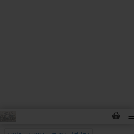
« Erster
« zurück
weiter »
Letzter »