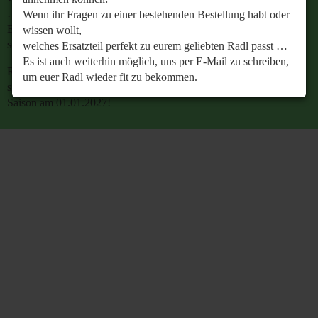
…
Wenn ihr Fragen zu einer bestehenden Bestellung habt oder
Es ist auch weiterhin möglich, uns per E-Mail zu
wissen wollt,
schreiben, um euer Radl wieder fit zu bekommen.
welches Ersatzteil perfekt zu eurem geliebten Radl passt …
Es ist auch weiterhin möglich, uns per E-Mail zu schreiben,
Retrobike wünscht euch eine gesunde Radlzeit und freut
um euer Radl wieder fit zu bekommen.
sich schon jetzt auf den gemeinsamen Start in die neue
Saison am 01.01.2027!
Retrobike wünscht euch eine gesunde Radlzeit und freut
sich schon jetzt auf den gemeinsamen Start in die neue
Saison am 01.01.2027!