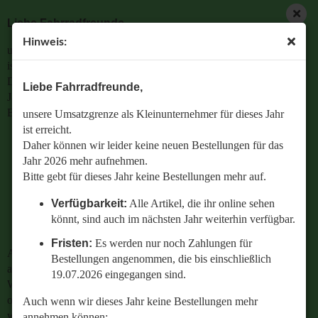
Liebe Fahrradfreunde,
Hinweis:
unsere Umsatzgrenze als Kleinunternehmer für dieses Jahr
ist erreicht.
Daher können wir leider keine neuen Bestellungen für das
Liebe Fahrradfreunde,
Jahr 2026 mehr aufnehmen.
Bitte gebt für dieses Jahr keine Bestellungen mehr auf.
unsere Umsatzgrenze als Kleinunternehmer für dieses Jahr
ist erreicht.
Verfügbarkeit:
Alle Artikel, die ihr online sehen
Daher können wir leider keine neuen Bestellungen für das
könnt, sind auch im nächsten Jahr weiterhin
Jahr 2026 mehr aufnehmen.
verfügbar.
Bitte gebt für dieses Jahr keine Bestellungen mehr auf.
Fristen:
Es werden nur noch Zahlungen für
Verfügbarkeit:
Alle Artikel, die ihr online sehen
Bestellungen angenommen, die bis einschließlich
könnt, sind auch im nächsten Jahr weiterhin verfügbar.
19.07.2026 eingegangen sind.
Fristen:
Es werden nur noch Zahlungen für
Auch wenn wir dieses Jahr keine Bestellungen mehr
Bestellungen angenommen, die bis einschließlich
annehmen können:
19.07.2026 eingegangen sind.
Wenn ihr Fragen zu einer bestehenden Bestellung habt
oder wissen wollt,
Auch wenn wir dieses Jahr keine Bestellungen mehr
welches Ersatzteil perfekt zu eurem geliebten Radl passt
annehmen können: