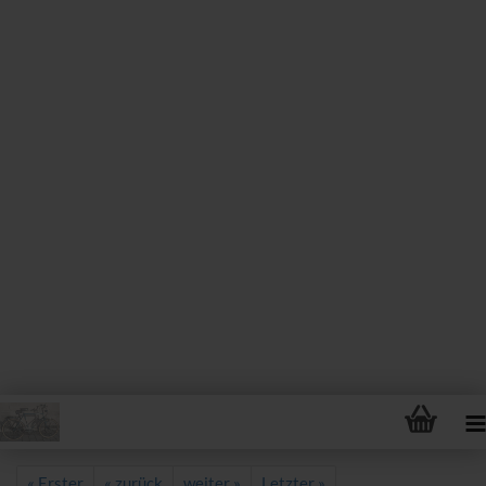
« Erster
« zurück
weiter »
Letzter »