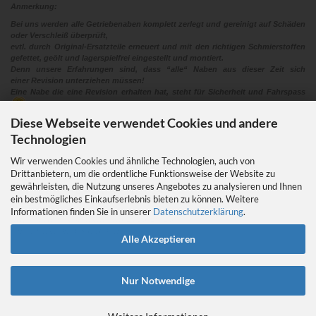
Anmerkung:
Bei uns werden alle Getriebenaben komplett zerlegt und gereinigt auf Schäden
oder Verschleiß überprüft,
evtl. durch Original-Ersatzteile erneuert und mit den richtigen Schmierstoffen
gefettet, geölt und lagerspielfrei eingestellt und montiert.
Denn unsere Erfahrungen sind, dass “alle“ Naben aus dieser Zeit sich
einer Revision unterziehen müssen!
Eine Nabe die eine Revision erhalten hat, steht für Sicherheit und Fahrspass
Diese Webseite verwendet Cookies und andere
Technologien
Wir verwenden Cookies und ähnliche Technologien, auch von
Drittanbietern, um die ordentliche Funktionsweise der Website zu
gewährleisten, die Nutzung unseres Angebotes zu analysieren und Ihnen
EIN GEDANKE AN DAS TRETLAGER
ein bestmögliches Einkaufserlebnis bieten zu können. Weitere
Das Tretlager
Informationen finden Sie in unserer
Datenschutzerklärung
.
https://retrobikefranken.com/2016/10/23/
ein-gedanke-an-das-tretlager/
Alle Akzeptieren
Nur Notwendige