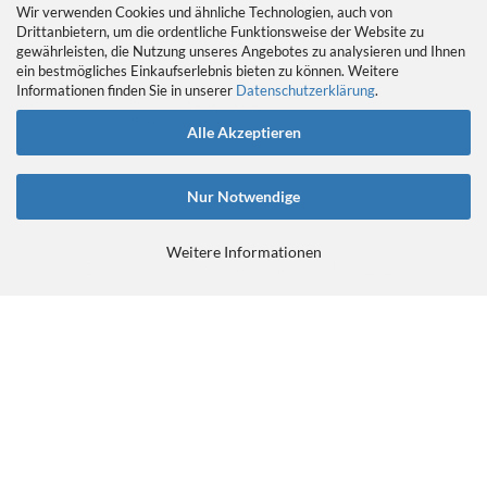
Wir verwenden Cookies und ähnliche Technologien, auch von
Drittanbietern, um die ordentliche Funktionsweise der Website zu
gewährleisten, die Nutzung unseres Angebotes zu analysieren und Ihnen
EIN GEDANKE AN DAS TRETLAGER
ein bestmögliches Einkaufserlebnis bieten zu können. Weitere
Das Tretlager
Informationen finden Sie in unserer
Datenschutzerklärung
.
https://retrobikefranken.com/2016/10/23/
ein-gedanke-an-das-tretlager/
Alle Akzeptieren
Nur Notwendige
Weitere Informationen
E-Commerce Software
by Gambio.de © 2026