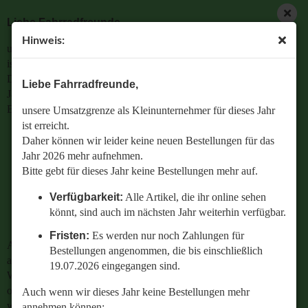
Liebe Fahrradfreunde,
Hinweis:
unsere Umsatzgrenze als Kleinunternehmer für dieses Jahr
ist erreicht.
Daher können wir leider keine neuen Bestellungen für das
Liebe Fahrradfreunde,
Jahr 2026 mehr aufnehmen.
Bitte gebt für dieses Jahr keine Bestellungen mehr auf.
unsere Umsatzgrenze als Kleinunternehmer für dieses Jahr
ist erreicht.
Verfügbarkeit:
Alle Artikel, die ihr online sehen
Daher können wir leider keine neuen Bestellungen für das
könnt, sind auch im nächsten Jahr weiterhin
Jahr 2026 mehr aufnehmen.
verfügbar.
Bitte gebt für dieses Jahr keine Bestellungen mehr auf.
Fristen:
Es werden nur noch Zahlungen für
Verfügbarkeit:
Alle Artikel, die ihr online sehen
Bestellungen angenommen, die bis einschließlich
könnt, sind auch im nächsten Jahr weiterhin verfügbar.
19.07.2026 eingegangen sind.
Fristen:
Es werden nur noch Zahlungen für
Auch wenn wir dieses Jahr keine Bestellungen mehr
Bestellungen angenommen, die bis einschließlich
annehmen können:
19.07.2026 eingegangen sind.
Wenn ihr Fragen zu einer bestehenden Bestellung habt
oder wissen wollt,
Auch wenn wir dieses Jahr keine Bestellungen mehr
welches Ersatzteil perfekt zu eurem geliebten Radl passt
annehmen können: