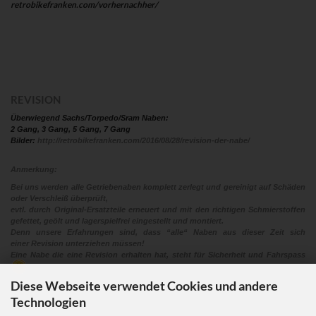
retrobikefranken.com/vorhernachher/
REVISION
Überwiegend Sachs/Torpedo/Sram Naben:
2 Gang, 3 Gang, 5 Gang, 7 Gang
Bilder:
http://retrobikefranken.com/2016/08/28/revision-der-nabe/
Anmerkung:
Bei uns werden alle Getriebenaben komplett zerlegt und gereinigt auf Schäden
oder Verschleiß überprüft,
evtl. durch Original-Ersatzteile erneuert und mit den richtigen Schmierstoffen
gefettet, geölt und lagerspielfrei eingestellt und montiert.
Denn unsere Erfahrungen sind, dass “alle“ Naben aus dieser Zeit sich
einer Revision unterziehen müssen!
Eine Nabe die eine Revision erhalten hat, steht für Sicherheit und Fahrspass
Diese Webseite verwendet Cookies und andere
Technologien