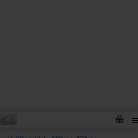
« Erster
« zurück
weiter »
Letzter »