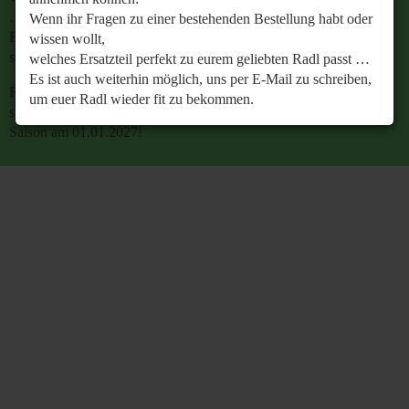
…
Wenn ihr Fragen zu einer bestehenden Bestellung habt oder
Es ist auch weiterhin möglich, uns per E-Mail zu
wissen wollt,
schreiben, um euer Radl wieder fit zu bekommen.
welches Ersatzteil perfekt zu eurem geliebten Radl passt …
Es ist auch weiterhin möglich, uns per E-Mail zu schreiben,
Retrobike wünscht euch eine gesunde Radlzeit und freut
um euer Radl wieder fit zu bekommen.
sich schon jetzt auf den gemeinsamen Start in die neue
Saison am 01.01.2027!
Retrobike wünscht euch eine gesunde Radlzeit und freut
sich schon jetzt auf den gemeinsamen Start in die neue
Saison am 01.01.2027!