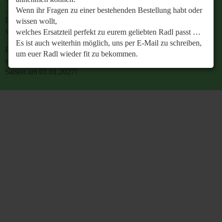
…
Wenn ihr Fragen zu einer bestehenden Bestellung habt oder
Es ist auch weiterhin möglich, uns per E-Mail zu
wissen wollt,
schreiben, um euer Radl wieder fit zu bekommen.
welches Ersatzteil perfekt zu eurem geliebten Radl passt …
Es ist auch weiterhin möglich, uns per E-Mail zu schreiben,
Retrobike wünscht euch eine gesunde Radlzeit und freut
um euer Radl wieder fit zu bekommen.
sich schon jetzt auf den gemeinsamen Start in die neue
Saison am 01.01.2027!
Retrobike wünscht euch eine gesunde Radlzeit und freut
sich schon jetzt auf den gemeinsamen Start in die neue
Saison am 01.01.2027!