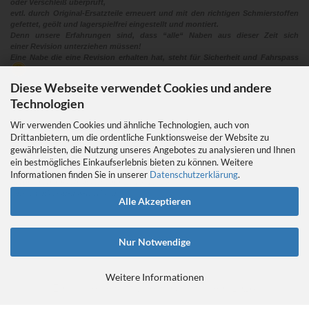
oder Verschleiß überprüft,
evtl. durch Original-Ersatzteile erneuert und mit den richtigen Schmierstoffen
gefettet, geölt und lagerspielfrei eingestellt und montiert.
Denn unsere Erfahrungen sind, dass “alle“ Naben aus dieser Zeit sich
einer Revision unterziehen müssen!
Eine Nabe die eine Revision erhalten hat, steht für Sicherheit und Fahrspass
Diese Webseite verwendet Cookies und andere
Technologien
Wir verwenden Cookies und ähnliche Technologien, auch von
Drittanbietern, um die ordentliche Funktionsweise der Website zu
gewährleisten, die Nutzung unseres Angebotes zu analysieren und Ihnen
EIN GEDANKE AN DAS TRETLAGER
ein bestmögliches Einkaufserlebnis bieten zu können. Weitere
Das Tretlager
Informationen finden Sie in unserer
Datenschutzerklärung
.
https://retrobikefranken.com/2016/10/23/
ein-gedanke-an-das-tretlager/
Alle Akzeptieren
Nur Notwendige
Weitere Informationen
E-Commerce Software
by Gambio.de © 2026