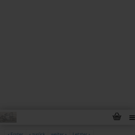
« Erster
« zurück
weiter »
Letzter »