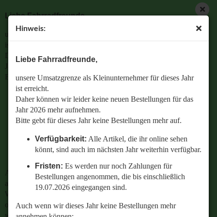
Liebe Fahrradfreunde,
Hinweis:
unsere Umsatzgrenze als Kleinunternehmer für dieses Jahr
ist erreicht.
Daher können wir leider keine neuen Bestellungen für das
Liebe Fahrradfreunde,
Jahr 2026 mehr aufnehmen.
Bitte gebt für dieses Jahr keine Bestellungen mehr auf.
unsere Umsatzgrenze als Kleinunternehmer für dieses Jahr
ist erreicht.
Verfügbarkeit:
Alle Artikel, die ihr online sehen
Daher können wir leider keine neuen Bestellungen für das
könnt, sind auch im nächsten Jahr weiterhin
Jahr 2026 mehr aufnehmen.
verfügbar.
Bitte gebt für dieses Jahr keine Bestellungen mehr auf.
Fristen:
Es werden nur noch Zahlungen für
Verfügbarkeit:
Alle Artikel, die ihr online sehen
Bestellungen angenommen, die bis einschließlich
könnt, sind auch im nächsten Jahr weiterhin verfügbar.
19.07.2026 eingegangen sind.
Fristen:
Es werden nur noch Zahlungen für
Auch wenn wir dieses Jahr keine Bestellungen mehr
Bestellungen angenommen, die bis einschließlich
annehmen können:
19.07.2026 eingegangen sind.
Wenn ihr Fragen zu einer bestehenden Bestellung habt
oder wissen wollt,
Auch wenn wir dieses Jahr keine Bestellungen mehr
welches Ersatzteil perfekt zu eurem geliebten Radl passt
annehmen können: