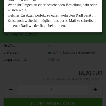
…
Wenn ihr Fragen zu einer bestehenden Bestellung habt oder
Es ist auch weiterhin möglich, uns per E-Mail zu
wissen wollt,
schreiben, um euer Radl wieder fit zu bekommen.
welches Ersatzteil perfekt zu eurem geliebten Radl passt …
Es ist auch weiterhin möglich, uns per E-Mail zu schreiben,
Retrobike wünscht euch eine gesunde Radlzeit und freut
um euer Radl wieder fit zu bekommen.
sich schon jetzt auf den gemeinsamen Start in die neue
Saison am 01.01.2027!
Retrobike wünscht euch eine gesunde Radlzeit und freut
sich schon jetzt auf den gemeinsamen Start in die neue
Art.Nr.:
3
Saison am 01.01.2027!
Lieferzeit:
ca. 4-5 Tage
(Ausland abweichend)
Lagerbestand:
2
Stück
16,20 EUR
Kein Steuerausweis gem. Kleinuntern.-Reg. §19 UStG