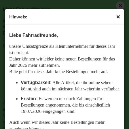
Liebe Fahrradfreunde,
Hinweis:
unsere Umsatzgrenze als Kleinunternehmer für dieses Jahr
« Erster
« zurück
weiter »
Letzter »
ist erreicht.
113
Artikel in dieser Kategorie
Daher können wir leider keine neuen Bestellungen für das
Liebe Fahrradfreunde,
Jahr 2026 mehr aufnehmen.
Bremsmantel 65 0573 300 200 Getriebenaben Sachs Super 7
Bitte gebt für dieses Jahr keine Bestellungen mehr auf.
unsere Umsatzgrenze als Kleinunternehmer für dieses Jahr
Pentasport Sram P5 S7
ist erreicht.
Verfügbarkeit:
Alle Artikel, die ihr online sehen
Daher können wir leider keine neuen Bestellungen für das
könnt, sind auch im nächsten Jahr weiterhin
Jahr 2026 mehr aufnehmen.
verfügbar.
Bitte gebt für dieses Jahr keine Bestellungen mehr auf.
Fristen:
Es werden nur noch Zahlungen für
Verfügbarkeit:
Alle Artikel, die ihr online sehen
Bestellungen angenommen, die bis einschließlich
könnt, sind auch im nächsten Jahr weiterhin verfügbar.
19.07.2026 eingegangen sind.
Fristen:
Es werden nur noch Zahlungen für
Auch wenn wir dieses Jahr keine Bestellungen mehr
Bestellungen angenommen, die bis einschließlich
annehmen können:
19.07.2026 eingegangen sind.
Wenn ihr Fragen zu einer bestehenden Bestellung habt
oder wissen wollt,
Auch wenn wir dieses Jahr keine Bestellungen mehr
welches Ersatzteil perfekt zu eurem geliebten Radl passt
annehmen können: