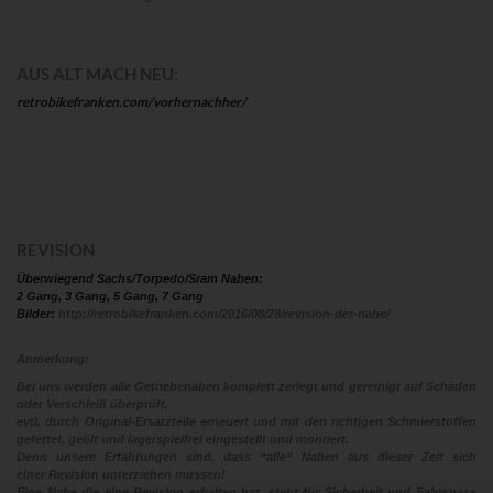
AUS ALT MACH NEU:
retrobikefranken.com/vorhernachher/
REVISION
Überwiegend Sachs/Torpedo/Sram Naben:
2 Gang, 3 Gang, 5 Gang, 7 Gang
Bilder:
http://retrobikefranken.com/2016/08/28/revision-der-nabe/
Anmerkung:
Bei uns werden alle Getriebenaben komplett zerlegt und gereinigt auf Schäden
oder Verschleiß überprüft,
evtl. durch Original-Ersatzteile erneuert und mit den richtigen Schmierstoffen
gefettet, geölt und lagerspielfrei eingestellt und montiert.
Denn unsere Erfahrungen sind, dass “alle“ Naben aus dieser Zeit sich
einer Revision unterziehen müssen!
Eine Nabe die eine Revision erhalten hat, steht für Sicherheit und Fahrspass