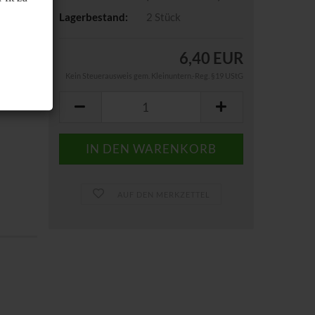
Lagerbestand:
2
Stück
6,40 EUR
Kein Steuerausweis gem. Kleinuntern.-Reg. §19 UStG
AUF DEN MERKZETTEL