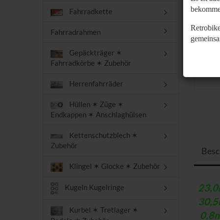
bekomme
Fahrradkette
Retrobike
Fahrradrahmen
gemeinsa
Gepäckträger ✶
Fahrradkörbe ✶ Zubehör
Herrenfahrräder
Hüllen ✶ Züge ✶
Endkappen ✶ Anschlaghülsen
Kettenschutzblech ✶
Zubehör
Besc
Klingel ✶ Glocke ✶ Zubehör
23,
Kugeln Kugelringe
30,
Kurbel ✶ Tretlager ✶
0,8