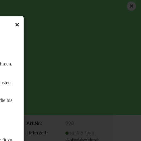
DE
Kundenlogin
Merkzettel
Ihr Warenkorb
0,00 EUR
ehmen.
chsten
10x Distanzring Spacer
Kunststoff Schwarz Festgriff
Nabenschaltung Grip shift
ie bis
Schalter
Art.Nr.:
998
Lieferzeit:
ca. 4-5 Tage
 fit zu
(Ausland abweichend)