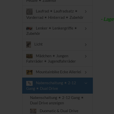
Pedale ✶ Zubehör
Laufrad ✶ Laufradsatz ✶
Vorderrad ✶ Hinterrad ✶ Zubehör
- Lag
Lenker ✶ Lenkergriffe ✶
Zubehör
Licht
Mädchen ✶ Jungen
Fahrräder ✶ Jugendfahrräder
Mountainbike Ecke Allerlei
Nabenschaltung ✶ 2-12
Gang ✶ Dual Drive
Nabenschaltung ✶ 2-12 Gang ✶
Dual Drive anzeigen
Duomatic & Dual Drive