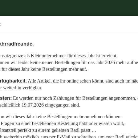
Herzlich Willkommen bei
.
:
Retrobike
6 mehr aufnehmen.
SUCHEN
ÜBER UNS
ahrradfreunde,
 auch im nächsten Jahr weiterhin verfügbar.
satzgrenze als Kleinunternehmer für dieses Jahr ist erreicht.
nommen, die bis einschließlich 19.07.2026 eingegangen sind.
»
»
Nabenschaltung ✶ 2-12 Gang ✶ Dual Drive
nnen wir leider keine neuen Bestellungen für das Jahr 2026 mehr aufn
zring Spacer Kunststoff Schwarz Festgriff Nabenschaltung Grip shift Schalter
en:
t für dieses Jahr keine Bestellungen mehr auf.
llt,
197
Artikel in dieser Kategorie
 »
Letzter »
rfügbarkeit:
Alle Artikel, die ihr online sehen könnt, sind auch im nä
r weiterhin verfügbar.
 Radl wieder fit zu bekommen.
isten:
Es werden nur noch Zahlungen für Bestellungen angenommen, d
etzt auf den gemeinsamen Start in die neue Saison am 01.01.2027!
schließlich 19.07.2026 eingegangen sind.
n wir dieses Jahr keine Bestellungen mehr annehmen können:
Fragen zu einer bestehenden Bestellung habt oder wissen wollt,
rsatzteil perfekt zu eurem geliebten Radl passt …
ch weiterhin möglich, uns per E-Mail zu schreiben, um euer Radl wieder