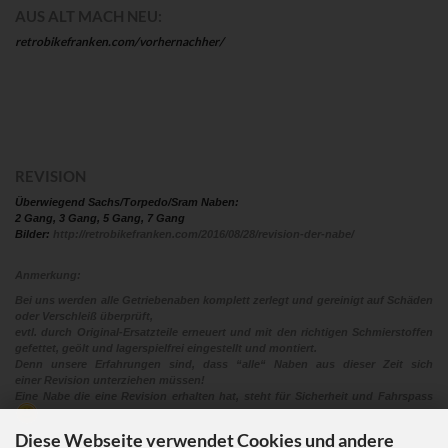
AUS ALT MACH NEU:
retrobikefranken.com/vorhernachher/
REVISION
Überwiegend Sachs/Torpedo/Sram Naben:
2 Gang, 3 Gang, 5 Gang, 7 Gang
Bilder:
http://retrobikefranken.com/2016/08/28/revision-der-nabe/
Anmerkung:
Bei uns werden alle Getriebenaben komplett zerlegt und gereinigt auf Schäden
oder Verschleiß überprüft,
evtl. durch Original-Ersatzteile erneuert und mit den richtigen Schmierstoffen
gefettet, geölt und lagerspielfrei eingestellt und montiert.
Denn unsere Erfahrungen sind, dass “alle“ Naben aus dieser Zeit sich
einer Revision unterziehen müssen!
Eine Nabe die eine Revision erhalten hat, steht für Sicherheit und Fahrspass
Diese Webseite verwendet Cookies und andere