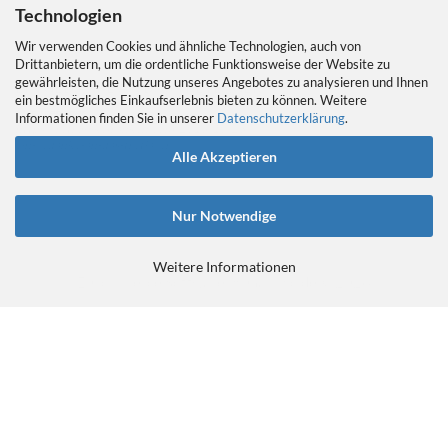
Technologien
Wir verwenden Cookies und ähnliche Technologien, auch von
Drittanbietern, um die ordentliche Funktionsweise der Website zu
gewährleisten, die Nutzung unseres Angebotes zu analysieren und Ihnen
EIN GEDANKE AN DAS TRETLAGER
ein bestmögliches Einkaufserlebnis bieten zu können. Weitere
Das Tretlager
Informationen finden Sie in unserer
Datenschutzerklärung
.
https://retrobikefranken.com/2016/10/23/
ein-gedanke-an-das-tretlager/
Alle Akzeptieren
Nur Notwendige
Weitere Informationen
E-Commerce Software
by Gambio.de © 2026