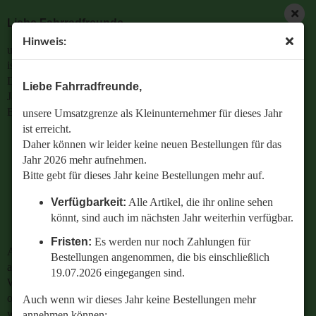
Liebe Fahrradfreunde,
Hinweis:
unsere Umsatzgrenze als Kleinunternehmer für dieses Jahr
ist erreicht.
Daher können wir leider keine neuen Bestellungen für das
Liebe Fahrradfreunde,
Jahr 2026 mehr aufnehmen.
Bitte gebt für dieses Jahr keine Bestellungen mehr auf.
unsere Umsatzgrenze als Kleinunternehmer für dieses Jahr
ist erreicht.
Verfügbarkeit:
Alle Artikel, die ihr online sehen
Daher können wir leider keine neuen Bestellungen für das
könnt, sind auch im nächsten Jahr weiterhin
Jahr 2026 mehr aufnehmen.
verfügbar.
Bitte gebt für dieses Jahr keine Bestellungen mehr auf.
Fristen:
Es werden nur noch Zahlungen für
Verfügbarkeit:
Alle Artikel, die ihr online sehen
Bestellungen angenommen, die bis einschließlich
könnt, sind auch im nächsten Jahr weiterhin verfügbar.
19.07.2026 eingegangen sind.
Fristen:
Es werden nur noch Zahlungen für
Auch wenn wir dieses Jahr keine Bestellungen mehr
Bestellungen angenommen, die bis einschließlich
annehmen können:
19.07.2026 eingegangen sind.
Wenn ihr Fragen zu einer bestehenden Bestellung habt
oder wissen wollt,
Auch wenn wir dieses Jahr keine Bestellungen mehr
welches Ersatzteil perfekt zu eurem geliebten Radl passt
annehmen können: