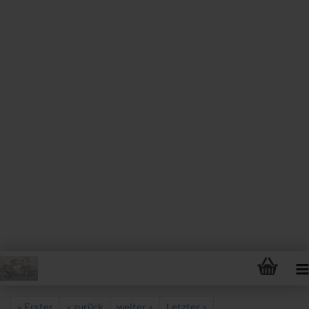
« Erster
« zurück
weiter »
Letzter »