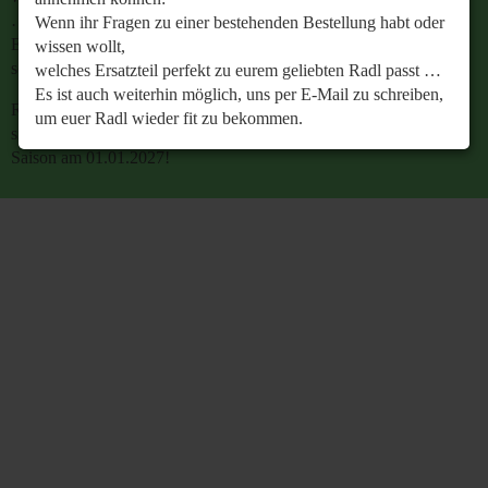
…
Wenn ihr Fragen zu einer bestehenden Bestellung habt oder
Es ist auch weiterhin möglich, uns per E-Mail zu
wissen wollt,
schreiben, um euer Radl wieder fit zu bekommen.
welches Ersatzteil perfekt zu eurem geliebten Radl passt …
Es ist auch weiterhin möglich, uns per E-Mail zu schreiben,
Retrobike wünscht euch eine gesunde Radlzeit und freut
um euer Radl wieder fit zu bekommen.
sich schon jetzt auf den gemeinsamen Start in die neue
Saison am 01.01.2027!
Retrobike wünscht euch eine gesunde Radlzeit und freut
sich schon jetzt auf den gemeinsamen Start in die neue
Saison am 01.01.2027!