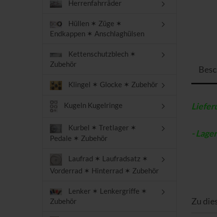
Herrenfahrräder
Hüllen ✶ Züge ✶
Endkappen ✶ Anschlaghülsen
Kettenschutzblech ✶
Zubehör
Besc
Klingel ✶ Glocke ✶ Zubehör
Liefer
Kugeln Kugelringe
Kurbel ✶ Tretlager ✶
- Lage
Pedale ✶ Zubehör
Laufrad ✶ Laufradsatz ✶
Vorderrad ✶ Hinterrad ✶ Zubehör
Lenker ✶ Lenkergriffe ✶
Zu die
Zubehör