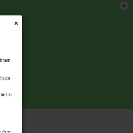
ehmen.
chsten
ie bis
 fit zu