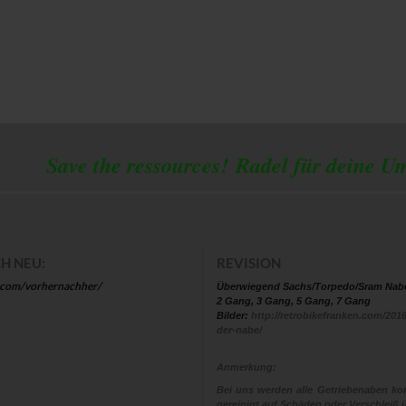
 the ressources!
Radel für deine U
H NEU:
REVISION
.com/vorhernachher/
Überwiegend Sachs/Torpedo/Sram Nab
2 Gang, 3 Gang, 5 Gang, 7 Gang
Bilder:
http://retrobikefranken.com/2016
der-nabe/
Anmerkung:
Bei uns werden alle Getriebenaben kom
gereinigt auf Schäden oder Verschleiß ü