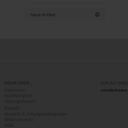
Neue Artikel
Save
MEHR ÜBER...
AUS ALT MAC
Impressum
retrobikefranken
Nachhaltigkeit
Geltungsbereich
Kontakt
Versand- & Zahlungsbedingungen
Widerrufsrecht
AGB