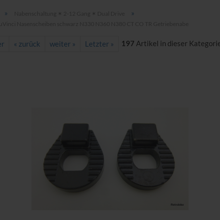
»
»
Nabenschaltung ✶ 2-12 Gang ✶ Dual Drive
uVinci Nasenscheiben schwarz N330 N360 N380 CT CO TR Getriebenabe
197
Artikel in dieser Kategori
er
« zurück
weiter »
Letzter »