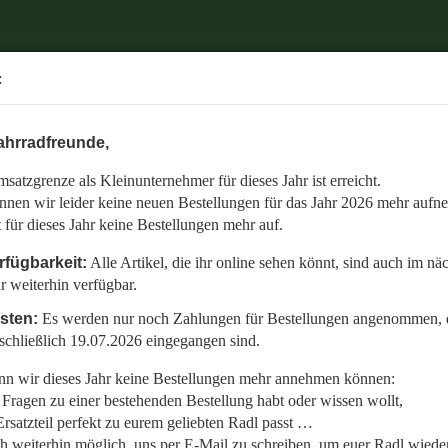
.
:
6 mehr aufnehmen.
ahrradfreunde,
 auch im nächsten Jahr weiterhin verfügbar.
satzgrenze als Kleinunternehmer für dieses Jahr ist erreicht.
nommen, die bis einschließlich 19.07.2026 eingegangen sind.
nnen wir leider keine neuen Bestellungen für das Jahr 2026 mehr aufn
en:
t für dieses Jahr keine Bestellungen mehr auf.
llt,
rfügbarkeit:
Alle Artikel, die ihr online sehen könnt, sind auch im nä
r weiterhin verfügbar.
 Radl wieder fit zu bekommen.
isten:
Es werden nur noch Zahlungen für Bestellungen angenommen, d
etzt auf den gemeinsamen Start in die neue Saison am 01.01.2027!
schließlich 19.07.2026 eingegangen sind.
n wir dieses Jahr keine Bestellungen mehr annehmen können:
Fragen zu einer bestehenden Bestellung habt oder wissen wollt,
rsatzteil perfekt zu eurem geliebten Radl passt …
ch weiterhin möglich, uns per E-Mail zu schreiben, um euer Radl wieder