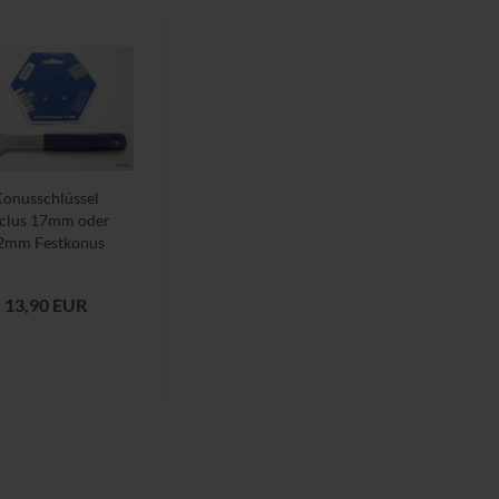
onusschlüssel
clus 17mm oder
2mm Festkonus
Stellkonus...
13,90 EUR