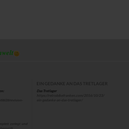
mwelt
EIN GEDANKE AN DAS TRETLAGER
Das Tretlager
en:
https://retrobikefranken.com/2016/10/23/
ein-gedanke-an-das-tretlager/
/08/28/revision-
plett zerlegt und
berprüft,