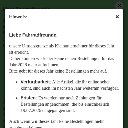
Liebe Fahrradfreunde,
Hinweis:
unsere Umsatzgrenze als Kleinunternehmer für dieses Jahr
ist erreicht.
Daher können wir leider keine neuen Bestellungen für das
Liebe Fahrradfreunde,
Jahr 2026 mehr aufnehmen.
Bitte gebt für dieses Jahr keine Bestellungen mehr auf.
unsere Umsatzgrenze als Kleinunternehmer für dieses Jahr
ist erreicht.
Verfügbarkeit:
Alle Artikel, die ihr online sehen
Daher können wir leider keine neuen Bestellungen für das
könnt, sind auch im nächsten Jahr weiterhin
Jahr 2026 mehr aufnehmen.
verfügbar.
Bitte gebt für dieses Jahr keine Bestellungen mehr auf.
Fristen:
Es werden nur noch Zahlungen für
Verfügbarkeit:
Alle Artikel, die ihr online sehen
Bestellungen angenommen, die bis einschließlich
könnt, sind auch im nächsten Jahr weiterhin verfügbar.
19.07.2026 eingegangen sind.
Fristen:
Es werden nur noch Zahlungen für
Auch wenn wir dieses Jahr keine Bestellungen mehr
Bestellungen angenommen, die bis einschließlich
annehmen können:
19.07.2026 eingegangen sind.
Wenn ihr Fragen zu einer bestehenden Bestellung habt
oder wissen wollt,
Auch wenn wir dieses Jahr keine Bestellungen mehr
welches Ersatzteil perfekt zu eurem geliebten Radl passt
annehmen können: