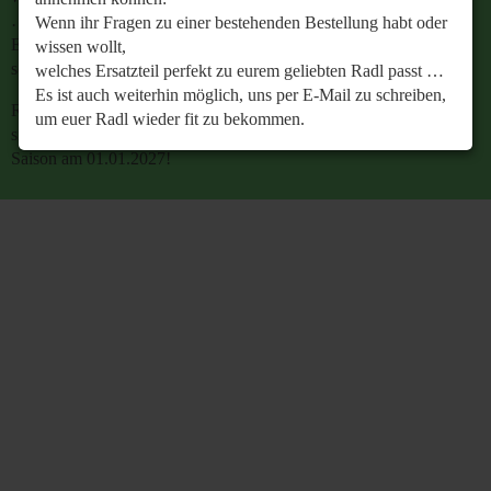
…
Wenn ihr Fragen zu einer bestehenden Bestellung habt oder
Es ist auch weiterhin möglich, uns per E-Mail zu
wissen wollt,
schreiben, um euer Radl wieder fit zu bekommen.
welches Ersatzteil perfekt zu eurem geliebten Radl passt …
Es ist auch weiterhin möglich, uns per E-Mail zu schreiben,
Retrobike wünscht euch eine gesunde Radlzeit und freut
um euer Radl wieder fit zu bekommen.
sich schon jetzt auf den gemeinsamen Start in die neue
Saison am 01.01.2027!
Retrobike wünscht euch eine gesunde Radlzeit und freut
sich schon jetzt auf den gemeinsamen Start in die neue
Saison am 01.01.2027!