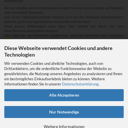
Anmerkung:
Bei uns werden alle Getriebenaben komplett zerlegt und gereinigt auf Schäden
oder Verschleiß überprüft,
evtl. durch Original-Ersatzteile erneuert und mit den richtigen Schmierstoffen
gefettet, geölt und lagerspielfrei eingestellt und montiert.
Denn unsere Erfahrungen sind, dass “alle“ Naben aus dieser Zeit sich
einer Revision unterziehen müssen!
Eine Nabe die eine Revision erhalten hat, steht für Sicherheit und Fahrspass
Diese Webseite verwendet Cookies und andere
Technologien
Wir verwenden Cookies und ähnliche Technologien, auch von
Drittanbietern, um die ordentliche Funktionsweise der Website zu
gewährleisten, die Nutzung unseres Angebotes zu analysieren und Ihnen
EIN GEDANKE AN DAS TRETLAGER
ein bestmögliches Einkaufserlebnis bieten zu können. Weitere
Das Tretlager
Informationen finden Sie in unserer
Datenschutzerklärung
.
https://retrobikefranken.com/2016/10/23/
ein-gedanke-an-das-tretlager/
Alle Akzeptieren
Nur Notwendige
Weitere Informationen