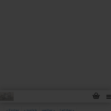
« Erster
« zurück
weiter »
Letzter »