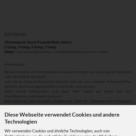
REVISION
Überwiegend Sachs/Torpedo/Sram Naben:
2 Gang, 3 Gang, 5 Gang, 7 Gang
Bilder:
http://retrobikefranken.com/2016/08/28/revision-der-nabe/
Anmerkung:
Bei uns werden alle Getriebenaben komplett zerlegt und gereinigt auf Schäden
oder Verschleiß überprüft,
evtl. durch Original-Ersatzteile erneuert und mit den richtigen Schmierstoffen
gefettet, geölt und lagerspielfrei eingestellt und montiert.
Denn unsere Erfahrungen sind, dass “alle“ Naben aus dieser Zeit sich
einer Revision unterziehen müssen!
Eine Nabe die eine Revision erhalten hat, steht für Sicherheit und Fahrspass
Diese Webseite verwendet Cookies und andere
Technologien
Wir verwenden Cookies und ähnliche Technologien, auch von