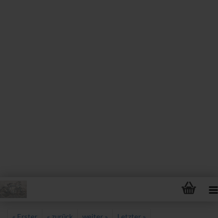
« Erster
« zurück
weiter »
Letzter »