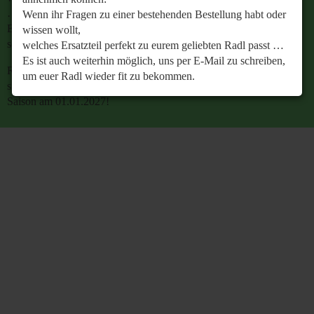
…
Wenn ihr Fragen zu einer bestehenden Bestellung habt oder
Es ist auch weiterhin möglich, uns per E-Mail zu
wissen wollt,
schreiben, um euer Radl wieder fit zu bekommen.
welches Ersatzteil perfekt zu eurem geliebten Radl passt …
Es ist auch weiterhin möglich, uns per E-Mail zu schreiben,
Retrobike wünscht euch eine gesunde Radlzeit und freut
um euer Radl wieder fit zu bekommen.
sich schon jetzt auf den gemeinsamen Start in die neue
Saison am 01.01.2027!
Retrobike wünscht euch eine gesunde Radlzeit und freut
sich schon jetzt auf den gemeinsamen Start in die neue
Saison am 01.01.2027!