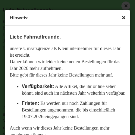
Liebe Fahrradfreunde,
Hinweis:
unsere Umsatzgrenze als Kleinunternehmer für dieses Jahr
ist erreicht.
Daher können wir leider keine neuen Bestellungen für das
Liebe Fahrradfreunde,
Jahr 2026 mehr aufnehmen.
Bitte gebt für dieses Jahr keine Bestellungen mehr auf.
unsere Umsatzgrenze als Kleinunternehmer für dieses Jahr
ist erreicht.
Verfügbarkeit:
Alle Artikel, die ihr online sehen
Daher können wir leider keine neuen Bestellungen für das
könnt, sind auch im nächsten Jahr weiterhin
Jahr 2026 mehr aufnehmen.
verfügbar.
Bitte gebt für dieses Jahr keine Bestellungen mehr auf.
Fristen:
Es werden nur noch Zahlungen für
Verfügbarkeit:
Alle Artikel, die ihr online sehen
Bestellungen angenommen, die bis einschließlich
könnt, sind auch im nächsten Jahr weiterhin verfügbar.
19.07.2026 eingegangen sind.
Fristen:
Es werden nur noch Zahlungen für
Auch wenn wir dieses Jahr keine Bestellungen mehr
Bestellungen angenommen, die bis einschließlich
annehmen können:
19.07.2026 eingegangen sind.
Wenn ihr Fragen zu einer bestehenden Bestellung habt
oder wissen wollt,
Auch wenn wir dieses Jahr keine Bestellungen mehr
welches Ersatzteil perfekt zu eurem geliebten Radl passt
annehmen können: