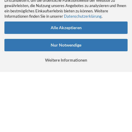
Drittanbietern, um die ordentliche Funktionsweise der Website zu
gewährleisten, die Nutzung unseres Angebotes zu analysieren und Ihnen
EIN GEDANKE AN DAS TRETLAGER
ein bestmögliches Einkaufserlebnis bieten zu können. Weitere
Das Tretlager
Informationen finden Sie in unserer
Datenschutzerklärung
.
https://retrobikefranken.com/2016/10/23/
ein-gedanke-an-das-tretlager/
Alle Akzeptieren
Nur Notwendige
Weitere Informationen
E-Commerce Software
by Gambio.de © 2026