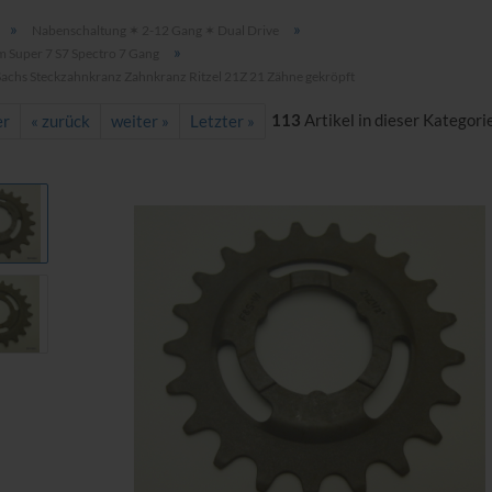
»
»
Nabenschaltung ✶ 2-12 Gang ✶ Dual Drive
»
m Super 7 S7 Spectro 7 Gang
 Sachs Steckzahnkranz Zahnkranz Ritzel 21Z 21 Zähne gekröpft
113
Artikel in dieser Kategori
er
« zurück
weiter »
Letzter »