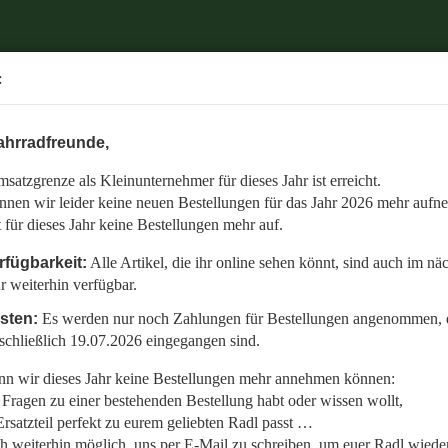
.
:
6 mehr aufnehmen.
ahrradfreunde,
 auch im nächsten Jahr weiterhin verfügbar.
satzgrenze als Kleinunternehmer für dieses Jahr ist erreicht.
nommen, die bis einschließlich 19.07.2026 eingegangen sind.
nnen wir leider keine neuen Bestellungen für das Jahr 2026 mehr aufn
en:
t für dieses Jahr keine Bestellungen mehr auf.
llt,
rfügbarkeit:
Alle Artikel, die ihr online sehen könnt, sind auch im nä
r weiterhin verfügbar.
 Radl wieder fit zu bekommen.
isten:
Es werden nur noch Zahlungen für Bestellungen angenommen, d
etzt auf den gemeinsamen Start in die neue Saison am 01.01.2027!
schließlich 19.07.2026 eingegangen sind.
n wir dieses Jahr keine Bestellungen mehr annehmen können:
Fragen zu einer bestehenden Bestellung habt oder wissen wollt,
rsatzteil perfekt zu eurem geliebten Radl passt …
ch weiterhin möglich, uns per E-Mail zu schreiben, um euer Radl wieder