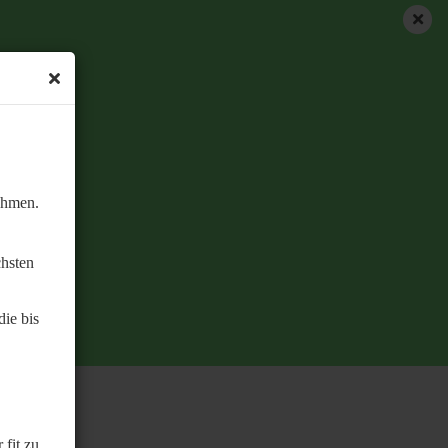
ehmen.
chsten
ie bis
 fit zu