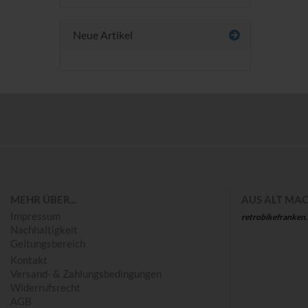
Neue Artikel
Save
MEHR ÜBER...
AUS ALT MAC
Impressum
retrobikefranken
Nachhaltigkeit
Geltungsbereich
Kontakt
Versand- & Zahlungsbedingungen
Widerrufsrecht
AGB