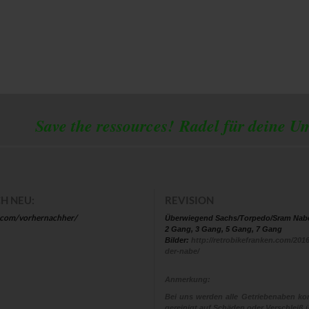
 the ressources!
Radel für deine U
H NEU:
REVISION
.com/vorhernachher/
Überwiegend Sachs/Torpedo/Sram Nab
2 Gang, 3 Gang, 5 Gang, 7 Gang
Bilder:
http://retrobikefranken.com/2016
der-nabe/
Anmerkung:
Bei uns werden alle Getriebenaben kom
gereinigt auf Schäden oder Verschleiß ü