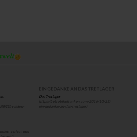
mwelt
EIN GEDANKE AN DAS TRETLAGER
Das Tretlager
en:
https://retrobikefranken.com/2016/10/23/
ein-gedanke-an-das-tretlager/
/08/28/revision-
plett zerlegt und
berprüft,