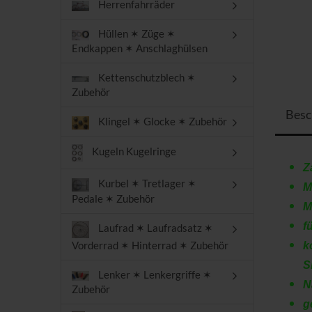
Herrenfahrräder
Hüllen ✶ Züge ✶
Endkappen ✶ Anschlaghülsen
Kettenschutzblech ✶
Zubehör
Besc
Klingel ✶ Glocke ✶ Zubehör
Kugeln Kugelringe
Z
Kurbel ✶ Tretlager ✶
M
Pedale ✶ Zubehör
M
f
Laufrad ✶ Laufradsatz ✶
Vorderrad ✶ Hinterrad ✶ Zubehör
k
S
Lenker ✶ Lenkergriffe ✶
N
Zubehör
g