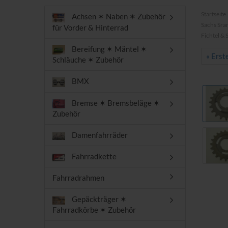
Startseite
Achsen ✶ Naben ✶ Zubehör
Sachs Sra
für Vorder & Hinterrad
Fichtel &
Bereifung ✶ Mäntel ✶
« Erst
Schläuche ✶ Zubehör
BMX
Bremse ✶ Bremsbeläge ✶
Zubehör
Damenfahrräder
Fahrradkette
Fahrradrahmen
Gepäckträger ✶
Fahrradkörbe ✶ Zubehör