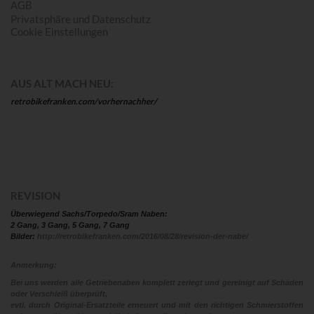
AGB
Privatsphäre und Datenschutz
Cookie Einstellungen
AUS ALT MACH NEU:
retrobikefranken.com/vorhernachher/
REVISION
Überwiegend Sachs/Torpedo/Sram Naben:
2 Gang, 3 Gang, 5 Gang, 7 Gang
Bilder:
http://retrobikefranken.com/2016/08/28/revision-der-nabe/
Anmerkung:
Bei uns werden alle Getriebenaben komplett zerlegt und gereinigt auf Schäden
oder Verschleiß überprüft,
evtl. durch Original-Ersatzteile erneuert und mit den richtigen Schmierstoffen