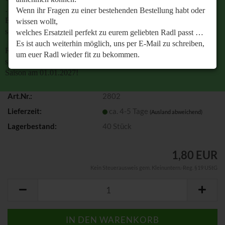
…
Wenn ihr Fragen zu einer bestehenden Bestellung habt oder
Es ist auch weiterhin möglich, uns per E-Mail zu
wissen wollt,
schreiben, um euer Radl wieder fit zu bekommen.
welches Ersatzteil perfekt zu eurem geliebten Radl passt …
Es ist auch weiterhin möglich, uns per E-Mail zu schreiben,
Retrobike wünscht euch eine gesunde Radlzeit und freut
um euer Radl wieder fit zu bekommen.
sich schon jetzt auf den gemeinsamen Start in die neue
Saison am 01.01.2027!
Retrobike wünscht euch eine gesunde Radlzeit und freut
sich schon jetzt auf den gemeinsamen Start in die neue
Art.Nr.:
2802
Saison am 01.01.2027!
Lieferzeit:
ca. 4-5 Tage
(Ausland abweichend)
Lagerbestand:
40
Stück
1,80 EUR
Kein Steuerausweis gem. Kleinuntern.-Reg. §19 UStG