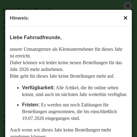
Liebe Fahrradfreunde,
Hinweis:
unsere Umsatzgrenze als Kleinunternehmer für dieses Jahr
« Erster
« zurück
weiter »
Letzter »
ist erreicht.
48
Artikel in dieser Kategorie
Daher können wir leider keine neuen Bestellungen für das
Liebe Fahrradfreunde,
Jahr 2026 mehr aufnehmen.
Hutmutter Achsmutter M10x1 Gewinde Sachs Orbit SRAM
Bitte gebt für dieses Jahr keine Bestellungen mehr auf.
unsere Umsatzgrenze als Kleinunternehmer für dieses Jahr
i-motion 3 und 9 Shimano Vollachse Hinterrad MTB
ist erreicht.
Verfügbarkeit:
Alle Artikel, die ihr online sehen
Daher können wir leider keine neuen Bestellungen für das
könnt, sind auch im nächsten Jahr weiterhin
Jahr 2026 mehr aufnehmen.
verfügbar.
Bitte gebt für dieses Jahr keine Bestellungen mehr auf.
Fristen:
Es werden nur noch Zahlungen für
Verfügbarkeit:
Alle Artikel, die ihr online sehen
Bestellungen angenommen, die bis einschließlich
könnt, sind auch im nächsten Jahr weiterhin verfügbar.
19.07.2026 eingegangen sind.
Fristen:
Es werden nur noch Zahlungen für
Auch wenn wir dieses Jahr keine Bestellungen mehr
Bestellungen angenommen, die bis einschließlich
annehmen können:
19.07.2026 eingegangen sind.
Wenn ihr Fragen zu einer bestehenden Bestellung habt
oder wissen wollt,
Auch wenn wir dieses Jahr keine Bestellungen mehr
welches Ersatzteil perfekt zu eurem geliebten Radl passt
annehmen können: