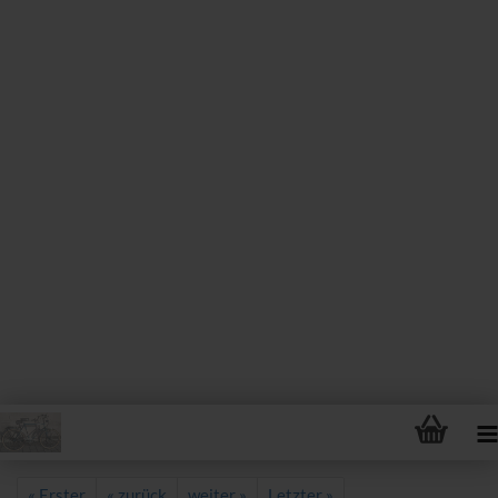
« Erster
« zurück
weiter »
Letzter »