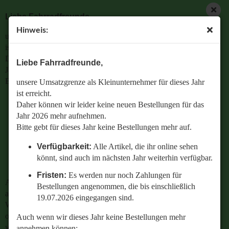
Liebe Fahrradfreunde,
Hinweis:
unsere Umsatzgrenze als Kleinunternehmer für dieses Jahr
ist erreicht.
Daher können wir leider keine neuen Bestellungen für das
Liebe Fahrradfreunde,
Jahr 2026 mehr aufnehmen.
Bitte gebt für dieses Jahr keine Bestellungen mehr auf.
unsere Umsatzgrenze als Kleinunternehmer für dieses Jahr
ist erreicht.
Verfügbarkeit:
Alle Artikel, die ihr online sehen
Daher können wir leider keine neuen Bestellungen für das
könnt, sind auch im nächsten Jahr weiterhin
Jahr 2026 mehr aufnehmen.
verfügbar.
Bitte gebt für dieses Jahr keine Bestellungen mehr auf.
Fristen:
Es werden nur noch Zahlungen für
Verfügbarkeit:
Alle Artikel, die ihr online sehen
Bestellungen angenommen, die bis einschließlich
könnt, sind auch im nächsten Jahr weiterhin verfügbar.
19.07.2026 eingegangen sind.
Fristen:
Es werden nur noch Zahlungen für
Auch wenn wir dieses Jahr keine Bestellungen mehr
Bestellungen angenommen, die bis einschließlich
annehmen können:
19.07.2026 eingegangen sind.
Wenn ihr Fragen zu einer bestehenden Bestellung habt
oder wissen wollt,
Auch wenn wir dieses Jahr keine Bestellungen mehr
welches Ersatzteil perfekt zu eurem geliebten Radl passt
annehmen können: