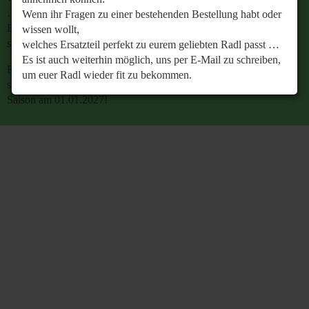
…
Wenn ihr Fragen zu einer bestehenden Bestellung habt oder
Es ist auch weiterhin möglich, uns per E-Mail zu
wissen wollt,
schreiben, um euer Radl wieder fit zu bekommen.
welches Ersatzteil perfekt zu eurem geliebten Radl passt …
Es ist auch weiterhin möglich, uns per E-Mail zu schreiben,
Retrobike wünscht euch eine gesunde Radlzeit und freut
um euer Radl wieder fit zu bekommen.
sich schon jetzt auf den gemeinsamen Start in die neue
Saison am 01.01.2027!
Retrobike wünscht euch eine gesunde Radlzeit und freut
sich schon jetzt auf den gemeinsamen Start in die neue
Saison am 01.01.2027!