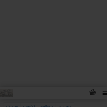
« Erster
« zurück
weiter »
Letzter »