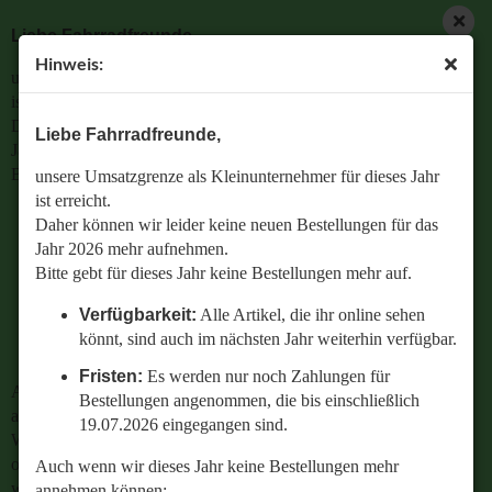
Liebe Fahrradfreunde,
Hinweis:
unsere Umsatzgrenze als Kleinunternehmer für dieses Jahr
ist erreicht.
Daher können wir leider keine neuen Bestellungen für das
Liebe Fahrradfreunde,
Jahr 2026 mehr aufnehmen.
Bitte gebt für dieses Jahr keine Bestellungen mehr auf.
unsere Umsatzgrenze als Kleinunternehmer für dieses Jahr
ist erreicht.
Verfügbarkeit:
Alle Artikel, die ihr online sehen
Daher können wir leider keine neuen Bestellungen für das
könnt, sind auch im nächsten Jahr weiterhin
Jahr 2026 mehr aufnehmen.
verfügbar.
Bitte gebt für dieses Jahr keine Bestellungen mehr auf.
Fristen:
Es werden nur noch Zahlungen für
Verfügbarkeit:
Alle Artikel, die ihr online sehen
Bestellungen angenommen, die bis einschließlich
könnt, sind auch im nächsten Jahr weiterhin verfügbar.
19.07.2026 eingegangen sind.
Fristen:
Es werden nur noch Zahlungen für
Auch wenn wir dieses Jahr keine Bestellungen mehr
Bestellungen angenommen, die bis einschließlich
annehmen können:
19.07.2026 eingegangen sind.
Wenn ihr Fragen zu einer bestehenden Bestellung habt
oder wissen wollt,
Auch wenn wir dieses Jahr keine Bestellungen mehr
welches Ersatzteil perfekt zu eurem geliebten Radl passt
annehmen können: