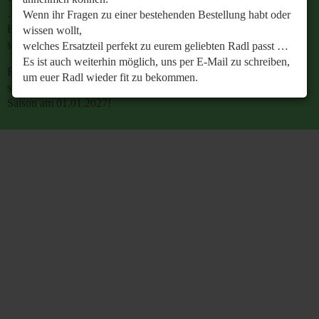
…
Wenn ihr Fragen zu einer bestehenden Bestellung habt oder
Es ist auch weiterhin möglich, uns per E-Mail zu
wissen wollt,
schreiben, um euer Radl wieder fit zu bekommen.
welches Ersatzteil perfekt zu eurem geliebten Radl passt …
Es ist auch weiterhin möglich, uns per E-Mail zu schreiben,
Retrobike wünscht euch eine gesunde Radlzeit und freut
um euer Radl wieder fit zu bekommen.
sich schon jetzt auf den gemeinsamen Start in die neue
Saison am 01.01.2027!
Retrobike wünscht euch eine gesunde Radlzeit und freut
sich schon jetzt auf den gemeinsamen Start in die neue
Saison am 01.01.2027!