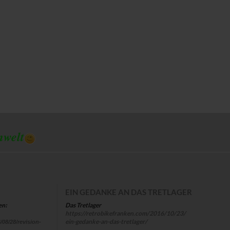
mwelt
EIN GEDANKE AN DAS TRETLAGER
Das Tretlager
en:
https://retrobikefranken.com/2016/10/23/
ein-gedanke-an-das-tretlager/
/08/28/revision-