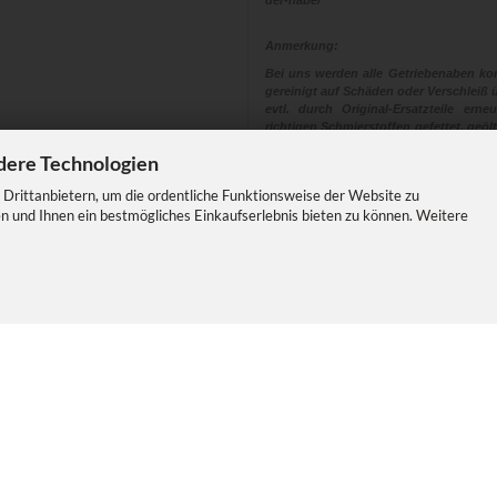
der-nabe/
Anmerkung:
Bei uns werden alle Getriebenaben kom
gereinigt auf Schäden oder Verschleiß ü
evtl. durch Original-Ersatzteile ern
richtigen Schmierstoffen gefettet, geölt
eingestellt und montiert.
dere Technologien
Denn unsere Erfahrungen sind, dass
dieser Zeit sich einer Revision unterzi
Drittanbietern, um die ordentliche Funktionsweise der Website zu
Eine Nabe die eine Revision erhalt
n und Ihnen ein bestmögliches Einkaufserlebnis bieten zu können. Weitere
Sicherheit und Fahrspass
E-Commerce Software
by Gambio.de © 2026