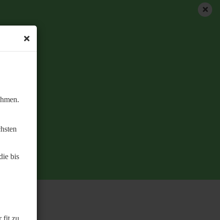
ehmen.
chsten
ie bis
 fit zu