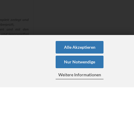
plett zerlegt und
berprüft,
euert und mit den
 und lagerspielfrei
 “alle“ Naben aus
Alle Akzeptieren
ehen müssen!
en hat, steht für
Nur Notwendige
Weitere Informationen