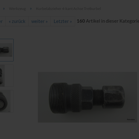
»
»
Werkzeug
Kurbelabzieher 4-kant Achse Tretkurbel
160
Artikel in dieser Kategori
er
« zurück
weiter »
Letzter »