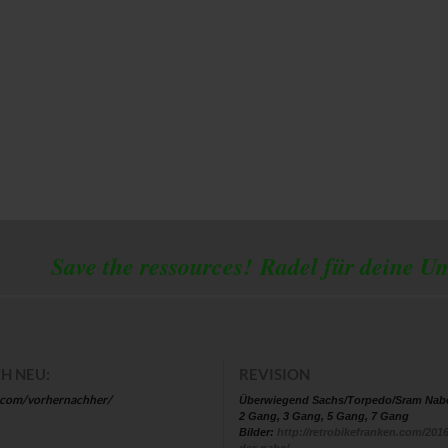
 the ressources!
Radel für deine U
H NEU:
REVISION
.com/vorhernachher/
Überwiegend Sachs/Torpedo/Sram Nab
2 Gang, 3 Gang, 5 Gang, 7 Gang
Bilder:
http://retrobikefranken.com/2016