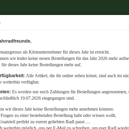
.
:
6 mehr aufnehmen.
ahrradfreunde,
 auch im nächsten Jahr weiterhin verfügbar.
satzgrenze als Kleinunternehmer für dieses Jahr ist erreicht.
nommen, die bis einschließlich 19.07.2026 eingegangen sind.
nnen wir leider keine neuen Bestellungen für das Jahr 2026 mehr aufn
en:
t für dieses Jahr keine Bestellungen mehr auf.
llt,
rfügbarkeit:
Alle Artikel, die ihr online sehen könnt, sind auch im nä
r weiterhin verfügbar.
 Radl wieder fit zu bekommen.
isten:
Es werden nur noch Zahlungen für Bestellungen angenommen, d
etzt auf den gemeinsamen Start in die neue Saison am 01.01.2027!
schließlich 19.07.2026 eingegangen sind.
n wir dieses Jahr keine Bestellungen mehr annehmen können:
Fragen zu einer bestehenden Bestellung habt oder wissen wollt,
rsatzteil perfekt zu eurem geliebten Radl passt …
ch weiterhin möglich, uns per E-Mail zu schreiben, um euer Radl wieder