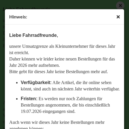
Liebe Fahrradfreunde,
Hinweis:
unsere Umsatzgrenze als Kleinunternehmer für dieses Jahr
ist erreicht.
Daher können wir leider keine neuen Bestellungen für das
Liebe Fahrradfreunde,
Jahr 2026 mehr aufnehmen.
Bitte gebt für dieses Jahr keine Bestellungen mehr auf.
unsere Umsatzgrenze als Kleinunternehmer für dieses Jahr
ist erreicht.
Verfügbarkeit:
Alle Artikel, die ihr online sehen
Daher können wir leider keine neuen Bestellungen für das
könnt, sind auch im nächsten Jahr weiterhin
Jahr 2026 mehr aufnehmen.
verfügbar.
Bitte gebt für dieses Jahr keine Bestellungen mehr auf.
Fristen:
Es werden nur noch Zahlungen für
Verfügbarkeit:
Alle Artikel, die ihr online sehen
Bestellungen angenommen, die bis einschließlich
könnt, sind auch im nächsten Jahr weiterhin verfügbar.
19.07.2026 eingegangen sind.
Fristen:
Es werden nur noch Zahlungen für
Auch wenn wir dieses Jahr keine Bestellungen mehr
Bestellungen angenommen, die bis einschließlich
annehmen können:
19.07.2026 eingegangen sind.
Wenn ihr Fragen zu einer bestehenden Bestellung habt
oder wissen wollt,
Auch wenn wir dieses Jahr keine Bestellungen mehr
welches Ersatzteil perfekt zu eurem geliebten Radl passt
annehmen können: