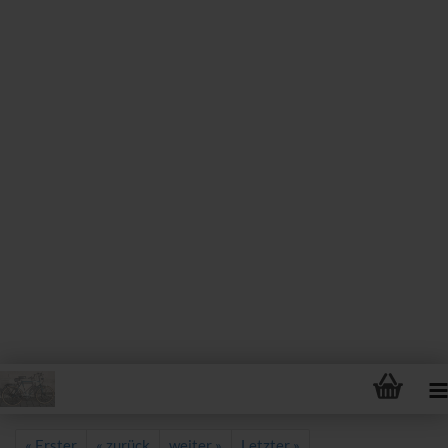
« Erster
« zurück
weiter »
Letzter »