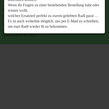
…
Wenn ihr Fragen zu einer bestehenden Bestellung habt oder
Es ist auch weiterhin möglich, uns per E-Mail zu
wissen wollt,
schreiben, um euer Radl wieder fit zu bekommen.
welches Ersatzteil perfekt zu eurem geliebten Radl passt …
Es ist auch weiterhin möglich, uns per E-Mail zu schreiben,
Retrobike wünscht euch eine gesunde Radlzeit und freut
um euer Radl wieder fit zu bekommen.
sich schon jetzt auf den gemeinsamen Start in die neue
Saison am 01.01.2027!
Retrobike wünscht euch eine gesunde Radlzeit und freut
sich schon jetzt auf den gemeinsamen Start in die neue
Saison am 01.01.2027!