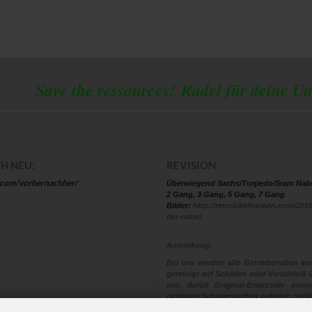
 the ressources!
Radel für deine U
H NEU:
REVISION
.com/vorhernachher/
Überwiegend Sachs/Torpedo/Sram Nab
2 Gang, 3 Gang, 5 Gang, 7 Gang
Bilder:
http://retrobikefranken.com/2016
der-nabe/
Anmerkung:
Bei uns werden alle Getriebenaben kom
gereinigt auf Schäden oder Verschleiß ü
evtl. durch Original-Ersatzteile ern
richtigen Schmierstoffen gefettet, geölt
eingestellt und montiert.