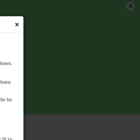
ehmen.
chsten
ie bis
 fit zu