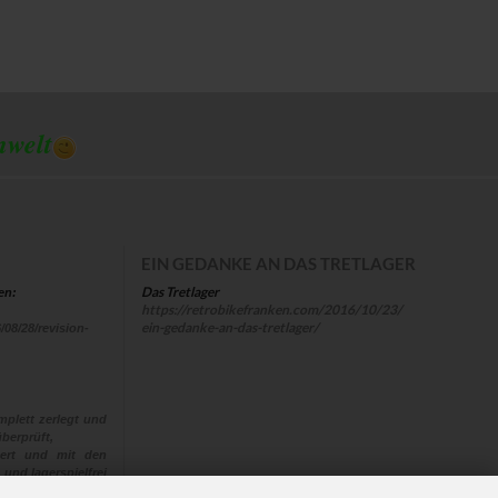
mwelt
EIN GEDANKE AN DAS TRETLAGER
Das Tretlager
en:
https://retrobikefranken.com/2016/10/23/
ein-gedanke-an-das-tretlager/
/08/28/revision-
plett zerlegt und
berprüft,
euert und mit den
 und lagerspielfrei