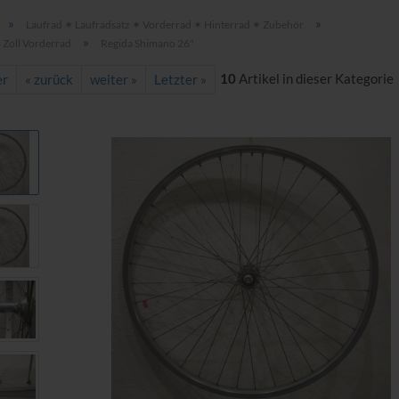
»
»
Laufrad ✶ Laufradsatz ✶ Vorderrad ✶ Hinterrad ✶ Zubehör
»
Zoll Vorderrad
Regida Shimano 26"
10
Artikel in dieser Kategorie
er
« zurück
weiter »
Letzter »