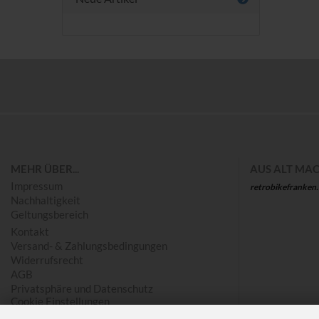
Save
MEHR ÜBER...
AUS ALT MAC
Impressum
retrobikefranken
Nachhaltigkeit
Geltungsbereich
Kontakt
Versand- & Zahlungsbedingungen
Widerrufsrecht
AGB
Privatsphäre und Datenschutz
Cookie Einstellungen