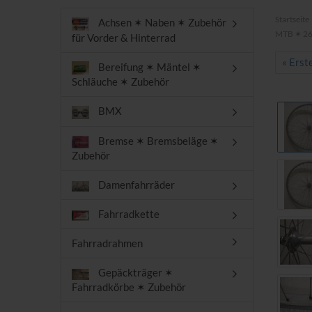
Startseite
Achsen ✶ Naben ✶ Zubehör
MTB ✶ 26 
für Vorder & Hinterrad
« Erst
Bereifung ✶ Mäntel ✶
Schläuche ✶ Zubehör
BMX
Bremse ✶ Bremsbeläge ✶
Zubehör
Damenfahrräder
Fahrradkette
Fahrradrahmen
Gepäckträger ✶
Fahrradkörbe ✶ Zubehör