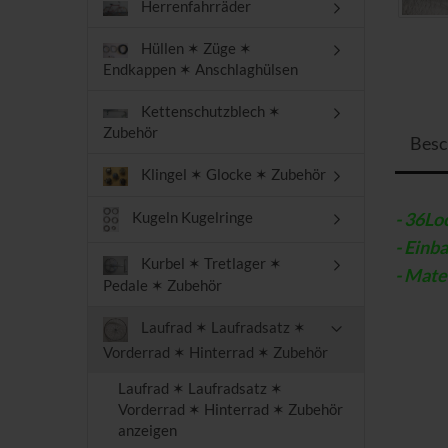
Herrenfahrräder
Hüllen ✶ Züge ✶
Endkappen ✶ Anschlaghülsen
Kettenschutzblech ✶
Zubehör
Besc
Klingel ✶ Glocke ✶ Zubehör
- 36Lo
Kugeln Kugelringe
- Einb
Kurbel ✶ Tretlager ✶
- Mater
Pedale ✶ Zubehör
Laufrad ✶ Laufradsatz ✶
Vorderrad ✶ Hinterrad ✶ Zubehör
Laufrad ✶ Laufradsatz ✶
Vorderrad ✶ Hinterrad ✶ Zubehör
anzeigen