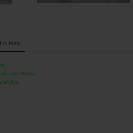
hreibung
ch
aubreite: 90mm
ial: Alu