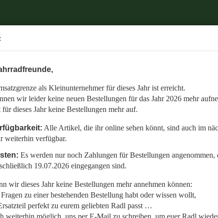
.
:
6 mehr aufnehmen.
ahrradfreunde,
 auch im nächsten Jahr weiterhin verfügbar.
satzgrenze als Kleinunternehmer für dieses Jahr ist erreicht.
nommen, die bis einschließlich 19.07.2026 eingegangen sind.
nnen wir leider keine neuen Bestellungen für das Jahr 2026 mehr aufn
en:
t für dieses Jahr keine Bestellungen mehr auf.
llt,
rfügbarkeit:
Alle Artikel, die ihr online sehen könnt, sind auch im nä
r weiterhin verfügbar.
 Radl wieder fit zu bekommen.
isten:
Es werden nur noch Zahlungen für Bestellungen angenommen, d
etzt auf den gemeinsamen Start in die neue Saison am 01.01.2027!
schließlich 19.07.2026 eingegangen sind.
n wir dieses Jahr keine Bestellungen mehr annehmen können:
Fragen zu einer bestehenden Bestellung habt oder wissen wollt,
rsatzteil perfekt zu eurem geliebten Radl passt …
ch weiterhin möglich, uns per E-Mail zu schreiben, um euer Radl wieder