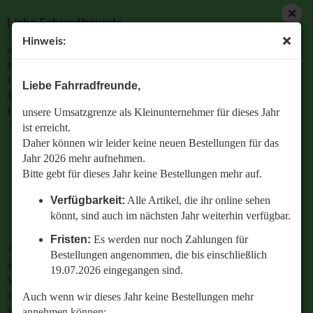
Liebe Fahrradfreunde,
Hinweis:
unsere Umsatzgrenze als Kleinunternehmer für dieses Jahr
ist erreicht.
Daher können wir leider keine neuen Bestellungen für das
Liebe Fahrradfreunde,
Jahr 2026 mehr aufnehmen.
Bitte gebt für dieses Jahr keine Bestellungen mehr auf.
unsere Umsatzgrenze als Kleinunternehmer für dieses Jahr
ist erreicht.
Verfügbarkeit:
Alle Artikel, die ihr online sehen
Daher können wir leider keine neuen Bestellungen für das
könnt, sind auch im nächsten Jahr weiterhin
Jahr 2026 mehr aufnehmen.
verfügbar.
Bitte gebt für dieses Jahr keine Bestellungen mehr auf.
Fristen:
Es werden nur noch Zahlungen für
Verfügbarkeit:
Alle Artikel, die ihr online sehen
Bestellungen angenommen, die bis einschließlich
könnt, sind auch im nächsten Jahr weiterhin verfügbar.
19.07.2026 eingegangen sind.
Fristen:
Es werden nur noch Zahlungen für
Auch wenn wir dieses Jahr keine Bestellungen mehr
Bestellungen angenommen, die bis einschließlich
annehmen können:
19.07.2026 eingegangen sind.
Wenn ihr Fragen zu einer bestehenden Bestellung habt
oder wissen wollt,
Auch wenn wir dieses Jahr keine Bestellungen mehr
welches Ersatzteil perfekt zu eurem geliebten Radl passt
annehmen können: