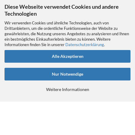
Diese Webseite verwendet Cookies und andere
Technologien
Wir verwenden Cookies und ähnliche Technologien, auch von
Drittanbietern, um die ordentliche Funktionsweise der Website zu
gewährleisten, die Nutzung unseres Angebotes zu analysieren und Ihnen
EIN GEDANKE AN DAS TRETLAGER
ein bestmögliches Einkaufserlebnis bieten zu können. Weitere
Das Tretlager
Informationen finden Sie in unserer
Datenschutzerklärung
.
https://retrobikefranken.com/2016/10/23/
ein-gedanke-an-das-tretlager/
Alle Akzeptieren
Nur Notwendige
Weitere Informationen
E-Commerce Software
by Gambio.de © 2026