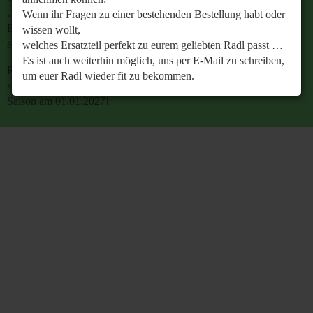
…
Wenn ihr Fragen zu einer bestehenden Bestellung habt oder
Es ist auch weiterhin möglich, uns per E-Mail zu
wissen wollt,
schreiben, um euer Radl wieder fit zu bekommen.
welches Ersatzteil perfekt zu eurem geliebten Radl passt …
Es ist auch weiterhin möglich, uns per E-Mail zu schreiben,
Retrobike wünscht euch eine gesunde Radlzeit und freut
um euer Radl wieder fit zu bekommen.
sich schon jetzt auf den gemeinsamen Start in die neue
Saison am 01.01.2027!
Retrobike wünscht euch eine gesunde Radlzeit und freut
sich schon jetzt auf den gemeinsamen Start in die neue
Saison am 01.01.2027!