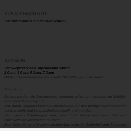
AUS ALT MACH NEU:
retrobikefranken.com/vorhernachher/
REVISION
Überwiegend Sachs/Torpedo/Sram Naben:
2 Gang, 3 Gang, 5 Gang, 7 Gang
Bilder:
http://retrobikefranken.com/2016/08/28/revision-der-nabe/
Anmerkung:
Bei uns werden alle Getriebenaben komplett zerlegt und gereinigt auf Schäden
oder Verschleiß überprüft,
evtl. durch Original-Ersatzteile erneuert und mit den richtigen Schmierstoffen
gefettet, geölt und lagerspielfrei eingestellt und montiert.
Denn unsere Erfahrungen sind, dass “alle“ Naben aus dieser Zeit sich
einer Revision unterziehen müssen!
Eine Nabe die eine Revision erhalten hat, steht für Sicherheit und Fahrspass