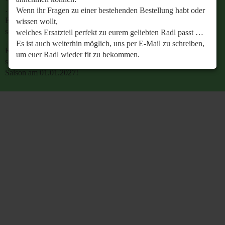
…
Wenn ihr Fragen zu einer bestehenden Bestellung habt oder
Es ist auch weiterhin möglich, uns per E-Mail zu
wissen wollt,
schreiben, um euer Radl wieder fit zu bekommen.
welches Ersatzteil perfekt zu eurem geliebten Radl passt …
Es ist auch weiterhin möglich, uns per E-Mail zu schreiben,
Retrobike wünscht euch eine gesunde Radlzeit und freut
um euer Radl wieder fit zu bekommen.
sich schon jetzt auf den gemeinsamen Start in die neue
Saison am 01.01.2027!
Retrobike wünscht euch eine gesunde Radlzeit und freut
sich schon jetzt auf den gemeinsamen Start in die neue
Saison am 01.01.2027!