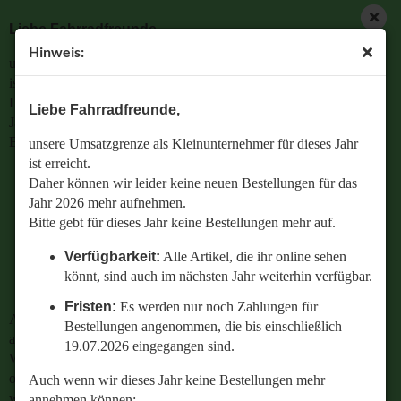
Liebe Fahrradfreunde,
Hinweis:
unsere Umsatzgrenze als Kleinunternehmer für dieses Jahr
ist erreicht.
Daher können wir leider keine neuen Bestellungen für das
Liebe Fahrradfreunde,
Jahr 2026 mehr aufnehmen.
Bitte gebt für dieses Jahr keine Bestellungen mehr auf.
unsere Umsatzgrenze als Kleinunternehmer für dieses Jahr
ist erreicht.
Verfügbarkeit:
Alle Artikel, die ihr online sehen
Daher können wir leider keine neuen Bestellungen für das
könnt, sind auch im nächsten Jahr weiterhin
Jahr 2026 mehr aufnehmen.
verfügbar.
Bitte gebt für dieses Jahr keine Bestellungen mehr auf.
Fristen:
Es werden nur noch Zahlungen für
Verfügbarkeit:
Alle Artikel, die ihr online sehen
Bestellungen angenommen, die bis einschließlich
könnt, sind auch im nächsten Jahr weiterhin verfügbar.
19.07.2026 eingegangen sind.
Fristen:
Es werden nur noch Zahlungen für
Auch wenn wir dieses Jahr keine Bestellungen mehr
Bestellungen angenommen, die bis einschließlich
annehmen können:
19.07.2026 eingegangen sind.
Wenn ihr Fragen zu einer bestehenden Bestellung habt
oder wissen wollt,
Auch wenn wir dieses Jahr keine Bestellungen mehr
welches Ersatzteil perfekt zu eurem geliebten Radl passt
annehmen können: