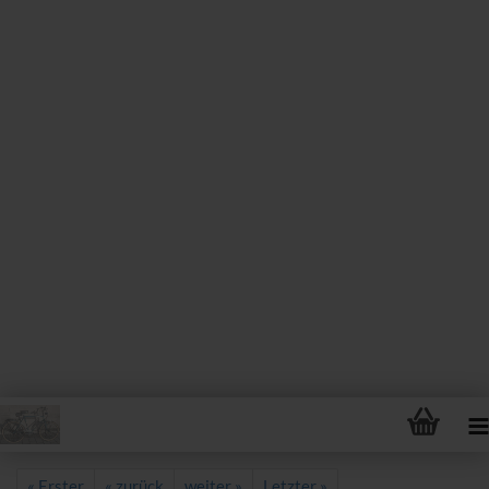
« Erster
« zurück
weiter »
Letzter »