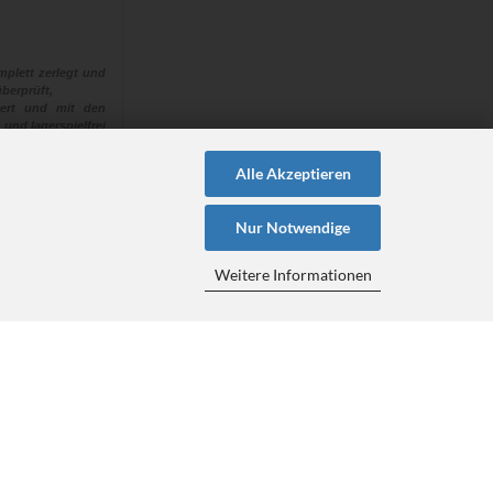
plett zerlegt und
berprüft,
euert und mit den
 und lagerspielfrei
 “alle“ Naben aus
Alle Akzeptieren
ehen müssen!
en hat, steht für
Nur Notwendige
Weitere Informationen