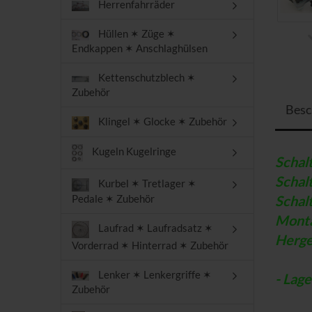
Herrenfahrräder
Hüllen ✶ Züge ✶
Endkappen ✶ Anschlaghülsen
Kettenschutzblech ✶
Zubehör
Besc
Klingel ✶ Glocke ✶ Zubehör
Kugeln Kugelringe
Schal
Schal
Kurbel ✶ Tretlager ✶
Pedale ✶ Zubehör
Schal
Mont
Laufrad ✶ Laufradsatz ✶
Herge
Vorderrad ✶ Hinterrad ✶ Zubehör
Lenker ✶ Lenkergriffe ✶
- Lag
Zubehör