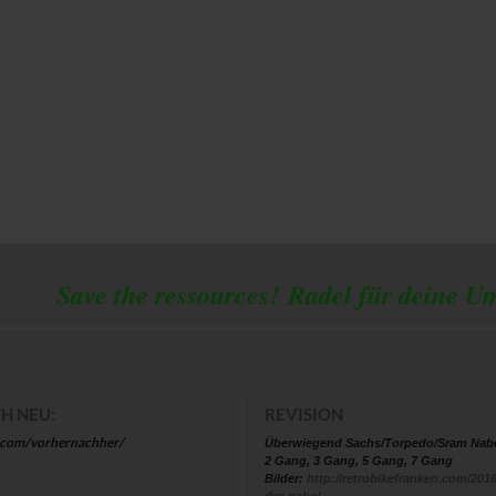
 the ressources!
Radel für deine U
H NEU:
REVISION
.com/vorhernachher/
Überwiegend Sachs/Torpedo/Sram Nab
2 Gang, 3 Gang, 5 Gang, 7 Gang
Bilder:
http://retrobikefranken.com/2016