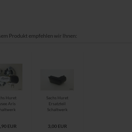
sem Produkt empfehlen wir Ihnen:
chs Huret
Sachs Huret
ysee Aris
Ersatzteil
haltwerk
Schaltwerk
zer Käfig
Abdeckung
5 fach...
Kunststoff...
,90 EUR
3,00 EUR