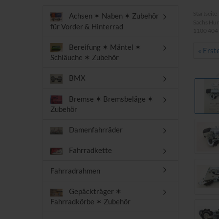
Startseite
Achsen ✶ Naben ✶ Zubehör
Sachs Hure
für Vorder & Hinterrad
1100 404
Bereifung ✶ Mäntel ✶
« Erst
Schläuche ✶ Zubehör
BMX
Bremse ✶ Bremsbeläge ✶
Zubehör
Damenfahrräder
Fahrradkette
Fahrradrahmen
Gepäckträger ✶
Fahrradkörbe ✶ Zubehör