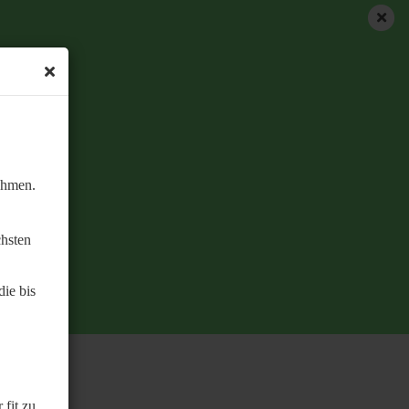
ehmen.
chsten
ie bis
 fit zu