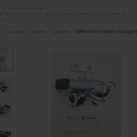
»
»
Rennrad Ecke Allerlei
t 5 fach 6 fach Schaltwerk mit Schaltauge Rennrad Kettenschaltung Teile-Nr. 30
 202
509
Artikel in dieser Kategori
er
« zurück
weiter »
Letzter »