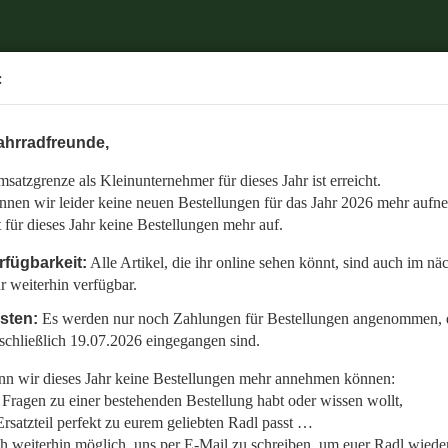
.
:
6 mehr aufnehmen.
ahrradfreunde,
 auch im nächsten Jahr weiterhin verfügbar.
satzgrenze als Kleinunternehmer für dieses Jahr ist erreicht.
nommen, die bis einschließlich 19.07.2026 eingegangen sind.
nnen wir leider keine neuen Bestellungen für das Jahr 2026 mehr aufn
en:
t für dieses Jahr keine Bestellungen mehr auf.
llt,
rfügbarkeit:
Alle Artikel, die ihr online sehen könnt, sind auch im nä
r weiterhin verfügbar.
 Radl wieder fit zu bekommen.
isten:
Es werden nur noch Zahlungen für Bestellungen angenommen, d
etzt auf den gemeinsamen Start in die neue Saison am 01.01.2027!
schließlich 19.07.2026 eingegangen sind.
n wir dieses Jahr keine Bestellungen mehr annehmen können:
Fragen zu einer bestehenden Bestellung habt oder wissen wollt,
rsatzteil perfekt zu eurem geliebten Radl passt …
ch weiterhin möglich, uns per E-Mail zu schreiben, um euer Radl wieder