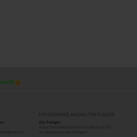
mwelt
EIN GEDANKE AN DAS TRETLAGER
Das Tretlager
en:
https://retrobikefranken.com/2016/10/23/
ein-gedanke-an-das-tretlager/
/08/28/revision-