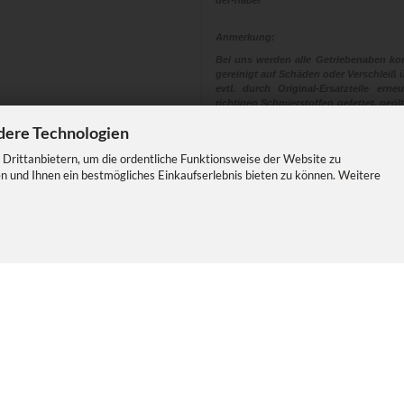
der-nabe/
Anmerkung:
Bei uns werden alle Getriebenaben kom
gereinigt auf Schäden oder Verschleiß ü
evtl. durch Original-Ersatzteile ern
richtigen Schmierstoffen gefettet, geölt
eingestellt und montiert.
dere Technologien
Denn unsere Erfahrungen sind, dass
dieser Zeit sich einer Revision unterzi
Drittanbietern, um die ordentliche Funktionsweise der Website zu
Eine Nabe die eine Revision erhalt
n und Ihnen ein bestmögliches Einkaufserlebnis bieten zu können. Weitere
Sicherheit und Fahrspass
E-Commerce Software
by Gambio.de © 2026