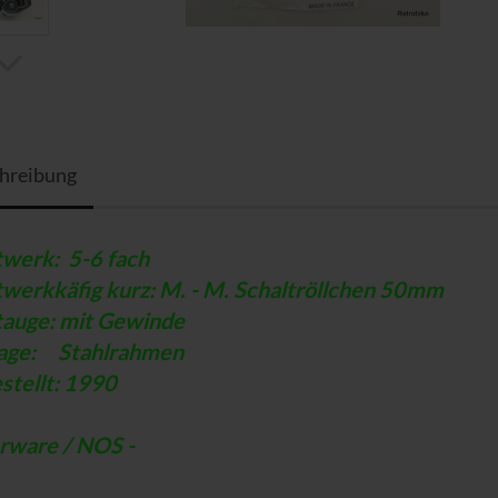
hreibung
twerk: 5-6 fach
twerkkäfig kurz:
M. - M.
Schaltröllchen 50mm
tauge: mit Gewinde
age: Stahlrahmen
stellt: 1990
erware / NOS -