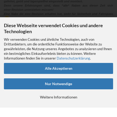
gefettet, geölt und lagerspielfrei eingestellt und montiert.
Denn unsere Erfahrungen sind, dass “alle“ Naben aus dieser Zeit sich
einer Revision unterziehen müssen!
Eine Nabe die eine Revision erhalten hat, steht für Sicherheit und Fahrspass
Diese Webseite verwendet Cookies und andere
Technologien
Wir verwenden Cookies und ähnliche Technologien, auch von
Drittanbietern, um die ordentliche Funktionsweise der Website zu
gewährleisten, die Nutzung unseres Angebotes zu analysieren und Ihnen
EIN GEDANKE AN DAS TRETLAGER
ein bestmögliches Einkaufserlebnis bieten zu können. Weitere
Das Tretlager
Informationen finden Sie in unserer
Datenschutzerklärung
.
https://retrobikefranken.com/2016/10/23/
ein-gedanke-an-das-tretlager/
Alle Akzeptieren
Nur Notwendige
Weitere Informationen
E-Commerce Software
by Gambio.de © 2026