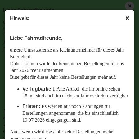
Liebe Fahrradfreunde,
Hinweis:
unsere Umsatzgrenze als Kleinunternehmer für dieses Jahr
ist erreicht.
Daher können wir leider keine neuen Bestellungen für das
Liebe Fahrradfreunde,
Jahr 2026 mehr aufnehmen.
Bitte gebt für dieses Jahr keine Bestellungen mehr auf.
unsere Umsatzgrenze als Kleinunternehmer für dieses Jahr
ist erreicht.
Verfügbarkeit:
Alle Artikel, die ihr online sehen
Daher können wir leider keine neuen Bestellungen für das
könnt, sind auch im nächsten Jahr weiterhin
Jahr 2026 mehr aufnehmen.
verfügbar.
Bitte gebt für dieses Jahr keine Bestellungen mehr auf.
Fristen:
Es werden nur noch Zahlungen für
Verfügbarkeit:
Alle Artikel, die ihr online sehen
Bestellungen angenommen, die bis einschließlich
könnt, sind auch im nächsten Jahr weiterhin verfügbar.
19.07.2026 eingegangen sind.
Fristen:
Es werden nur noch Zahlungen für
Auch wenn wir dieses Jahr keine Bestellungen mehr
Bestellungen angenommen, die bis einschließlich
annehmen können:
19.07.2026 eingegangen sind.
Wenn ihr Fragen zu einer bestehenden Bestellung habt
oder wissen wollt,
Auch wenn wir dieses Jahr keine Bestellungen mehr
welches Ersatzteil perfekt zu eurem geliebten Radl passt
annehmen können: