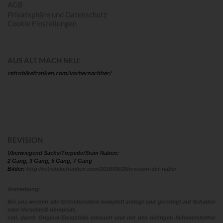
AGB
Privatsphäre und Datenschutz
Cookie Einstellungen
AUS ALT MACH NEU:
retrobikefranken.com/vorhernachher/
REVISION
Überwiegend Sachs/Torpedo/Sram Naben:
2 Gang, 3 Gang, 5 Gang, 7 Gang
Bilder:
http://retrobikefranken.com/2016/08/28/revision-der-nabe/
Anmerkung:
Bei uns werden alle Getriebenaben komplett zerlegt und gereinigt auf Schäden
oder Verschleiß überprüft,
evtl. durch Original-Ersatzteile erneuert und mit den richtigen Schmierstoffen