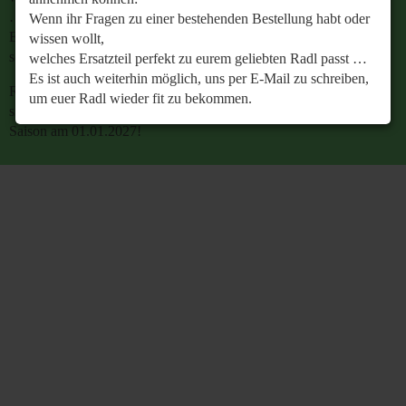
…
Wenn ihr Fragen zu einer bestehenden Bestellung habt oder
Es ist auch weiterhin möglich, uns per E-Mail zu
wissen wollt,
schreiben, um euer Radl wieder fit zu bekommen.
welches Ersatzteil perfekt zu eurem geliebten Radl passt …
Es ist auch weiterhin möglich, uns per E-Mail zu schreiben,
Retrobike wünscht euch eine gesunde Radlzeit und freut
um euer Radl wieder fit zu bekommen.
sich schon jetzt auf den gemeinsamen Start in die neue
Saison am 01.01.2027!
Retrobike wünscht euch eine gesunde Radlzeit und freut
sich schon jetzt auf den gemeinsamen Start in die neue
Saison am 01.01.2027!