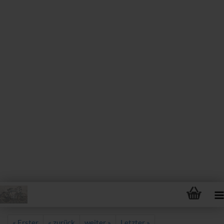
« Erster
« zurück
weiter »
Letzter »