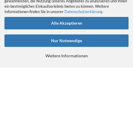
gewährleisten, die Nutzung unseres Angebotes zu analysieren und Ihnen
EIN GEDANKE AN DAS TRETLAGER
ein bestmögliches Einkaufserlebnis bieten zu können. Weitere
Das Tretlager
Informationen finden Sie in unserer
Datenschutzerklärung
.
https://retrobikefranken.com/2016/10/23/
ein-gedanke-an-das-tretlager/
Alle Akzeptieren
Nur Notwendige
Weitere Informationen
E-Commerce Software
by Gambio.de © 2026