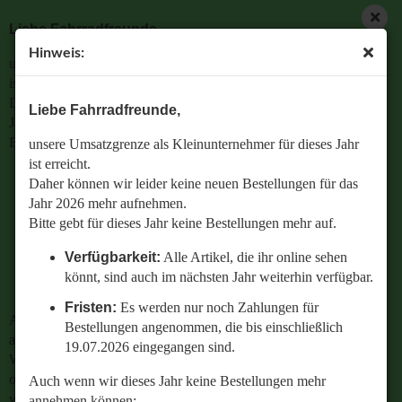
Liebe Fahrradfreunde,
Hinweis:
unsere Umsatzgrenze als Kleinunternehmer für dieses Jahr
ist erreicht.
Daher können wir leider keine neuen Bestellungen für das
Liebe Fahrradfreunde,
Jahr 2026 mehr aufnehmen.
Bitte gebt für dieses Jahr keine Bestellungen mehr auf.
unsere Umsatzgrenze als Kleinunternehmer für dieses Jahr
ist erreicht.
Verfügbarkeit:
Alle Artikel, die ihr online sehen
Daher können wir leider keine neuen Bestellungen für das
könnt, sind auch im nächsten Jahr weiterhin
Jahr 2026 mehr aufnehmen.
verfügbar.
Bitte gebt für dieses Jahr keine Bestellungen mehr auf.
Fristen:
Es werden nur noch Zahlungen für
Verfügbarkeit:
Alle Artikel, die ihr online sehen
Bestellungen angenommen, die bis einschließlich
könnt, sind auch im nächsten Jahr weiterhin verfügbar.
19.07.2026 eingegangen sind.
Fristen:
Es werden nur noch Zahlungen für
Auch wenn wir dieses Jahr keine Bestellungen mehr
Bestellungen angenommen, die bis einschließlich
annehmen können:
19.07.2026 eingegangen sind.
Wenn ihr Fragen zu einer bestehenden Bestellung habt
oder wissen wollt,
Auch wenn wir dieses Jahr keine Bestellungen mehr
welches Ersatzteil perfekt zu eurem geliebten Radl passt
annehmen können: