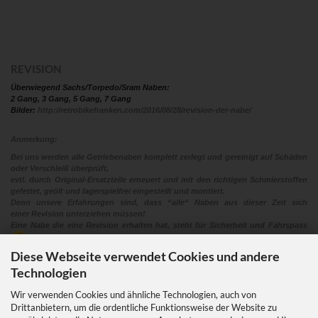
REVISION
Überwiegend Sachs/Torpedo/Sram Naben:
2 Gang, 3 Gang, 5 Gang, 7 Gang
Bilder:
http://retrobikefranken.com/2016/08/28/revision-der-nabe/
Anmerkung:
Bei uns werden alle Getriebenaben komplett zerlegt und gereinigt auf Schäden
oder Verschleiß überprüft,
evtl. durch Original-Ersatzteile erneuert und mit den richtigen Schmierstoffen
gefettet, geölt und lagerspielfrei eingestellt und montiert.
Denn unsere Erfahrungen sind, dass “alle“ Naben aus dieser Zeit sich
einer Revision unterziehen müssen!
Eine Nabe die eine Revision erhalten hat, steht für Sicherheit und Fahrspass
Diese Webseite verwendet Cookies und andere
Technologien
Wir verwenden Cookies und ähnliche Technologien, auch von
Drittanbietern, um die ordentliche Funktionsweise der Website zu