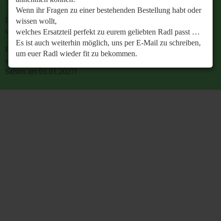
…
Wenn ihr Fragen zu einer bestehenden Bestellung habt oder
Es ist auch weiterhin möglich, uns per E-Mail zu
wissen wollt,
schreiben, um euer Radl wieder fit zu bekommen.
welches Ersatzteil perfekt zu eurem geliebten Radl passt …
Es ist auch weiterhin möglich, uns per E-Mail zu schreiben,
Retrobike wünscht euch eine gesunde Radlzeit und freut
um euer Radl wieder fit zu bekommen.
sich schon jetzt auf den gemeinsamen Start in die neue
Saison am 01.01.2027!
Retrobike wünscht euch eine gesunde Radlzeit und freut
sich schon jetzt auf den gemeinsamen Start in die neue
Saison am 01.01.2027!