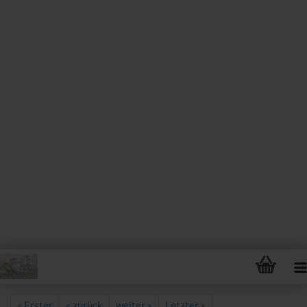
« Erster
« zurück
weiter »
Letzter »