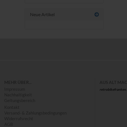
Neue Artikel
Save
MEHR ÜBER...
AUS ALT MAC
Impressum
retrobikefranken
Nachhaltigkeit
Geltungsbereich
Kontakt
Versand- & Zahlungsbedingungen
Widerrufsrecht
AGB