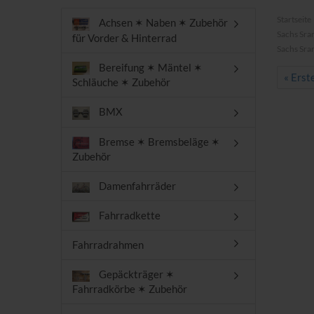
Startseite
Achsen ✶ Naben ✶ Zubehör
Sachs Sra
für Vorder & Hinterrad
Sachs Sra
Bereifung ✶ Mäntel ✶
« Erst
Schläuche ✶ Zubehör
BMX
Bremse ✶ Bremsbeläge ✶
Zubehör
Damenfahrräder
Fahrradkette
Fahrradrahmen
Gepäckträger ✶
Fahrradkörbe ✶ Zubehör