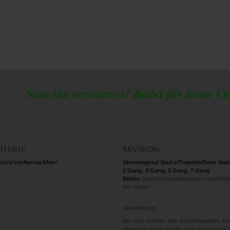
 the ressources!
Radel für deine U
H NEU:
REVISION
.com/vorhernachher/
Überwiegend Sachs/Torpedo/Sram Nab
2 Gang, 3 Gang, 5 Gang, 7 Gang
Bilder:
http://retrobikefranken.com/2016
der-nabe/
Anmerkung:
Bei uns werden alle Getriebenaben kom
gereinigt auf Schäden oder Verschleiß ü