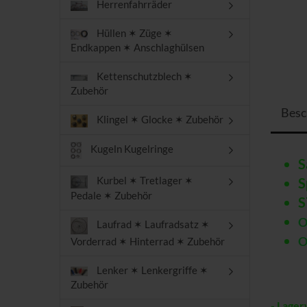
Herrenfahrräder
Hüllen ✶ Züge ✶
Endkappen ✶ Anschlaghülsen
Kettenschutzblech ✶
Zubehör
Besc
Klingel ✶ Glocke ✶ Zubehör
Kugeln Kugelringe
S
Kurbel ✶ Tretlager ✶
S
Pedale ✶ Zubehör
S
O
Laufrad ✶ Laufradsatz ✶
O
Vorderrad ✶ Hinterrad ✶ Zubehör
Lenker ✶ Lenkergriffe ✶
Zubehör
- Lager