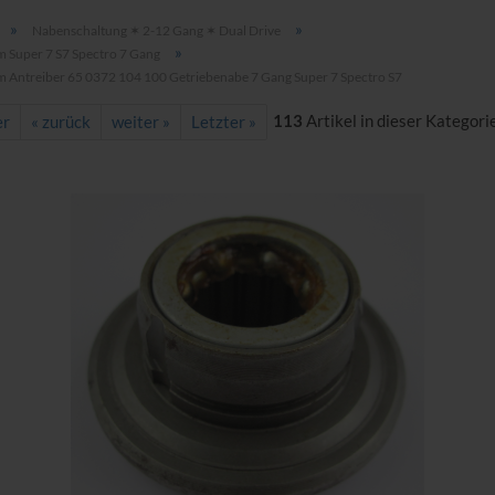
»
»
Nabenschaltung ✶ 2-12 Gang ✶ Dual Drive
»
m Super 7 S7 Spectro 7 Gang
m Antreiber 65 0372 104 100 Getriebenabe 7 Gang Super 7 Spectro S7
113
Artikel in dieser Kategori
er
« zurück
weiter »
Letzter »