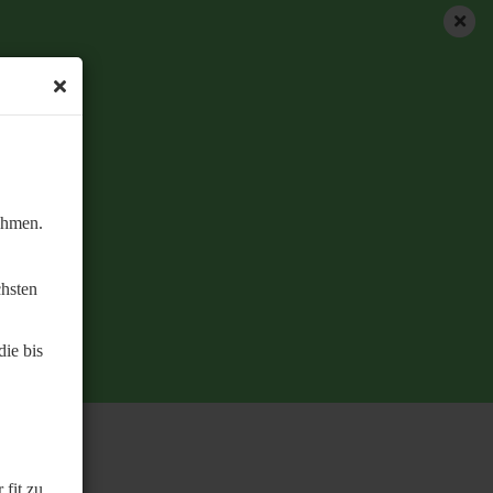
ehmen.
chsten
ie bis
 fit zu