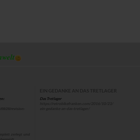
mwelt
EIN GEDANKE AN DAS TRETLAGER
Das Tretlager
en:
https://retrobikefranken.com/2016/10/23/
ein-gedanke-an-das-tretlager/
/08/28/revision-
plett zerlegt und
berprüft,