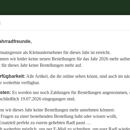
.
:
6 mehr aufnehmen.
ahrradfreunde,
 auch im nächsten Jahr weiterhin verfügbar.
satzgrenze als Kleinunternehmer für dieses Jahr ist erreicht.
nommen, die bis einschließlich 19.07.2026 eingegangen sind.
nnen wir leider keine neuen Bestellungen für das Jahr 2026 mehr aufn
en:
t für dieses Jahr keine Bestellungen mehr auf.
llt,
rfügbarkeit:
Alle Artikel, die ihr online sehen könnt, sind auch im nä
r weiterhin verfügbar.
 Radl wieder fit zu bekommen.
isten:
Es werden nur noch Zahlungen für Bestellungen angenommen, d
etzt auf den gemeinsamen Start in die neue Saison am 01.01.2027!
schließlich 19.07.2026 eingegangen sind.
n wir dieses Jahr keine Bestellungen mehr annehmen können:
Fragen zu einer bestehenden Bestellung habt oder wissen wollt,
rsatzteil perfekt zu eurem geliebten Radl passt …
ch weiterhin möglich, uns per E-Mail zu schreiben, um euer Radl wieder