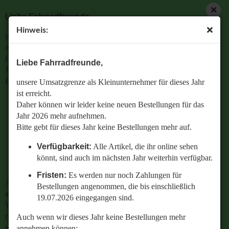
Liebe Fahrradfreunde,
Hinweis:
unsere Umsatzgrenze als Kleinunternehmer für dieses Jahr
ist erreicht.
Daher können wir leider keine neuen Bestellungen für das
Liebe Fahrradfreunde,
Jahr 2026 mehr aufnehmen.
Bitte gebt für dieses Jahr keine Bestellungen mehr auf.
unsere Umsatzgrenze als Kleinunternehmer für dieses Jahr
ist erreicht.
Verfügbarkeit:
Alle Artikel, die ihr online sehen
Daher können wir leider keine neuen Bestellungen für das
könnt, sind auch im nächsten Jahr weiterhin
Jahr 2026 mehr aufnehmen.
verfügbar.
Bitte gebt für dieses Jahr keine Bestellungen mehr auf.
Fristen:
Es werden nur noch Zahlungen für
Verfügbarkeit:
Alle Artikel, die ihr online sehen
Bestellungen angenommen, die bis einschließlich
könnt, sind auch im nächsten Jahr weiterhin verfügbar.
19.07.2026 eingegangen sind.
Fristen:
Es werden nur noch Zahlungen für
Auch wenn wir dieses Jahr keine Bestellungen mehr
Bestellungen angenommen, die bis einschließlich
annehmen können:
19.07.2026 eingegangen sind.
Wenn ihr Fragen zu einer bestehenden Bestellung habt
oder wissen wollt,
Auch wenn wir dieses Jahr keine Bestellungen mehr
welches Ersatzteil perfekt zu eurem geliebten Radl passt
annehmen können: