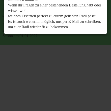
…
Wenn ihr Fragen zu einer bestehenden Bestellung habt oder
Es ist auch weiterhin möglich, uns per E-Mail zu
wissen wollt,
schreiben, um euer Radl wieder fit zu bekommen.
welches Ersatzteil perfekt zu eurem geliebten Radl passt …
Es ist auch weiterhin möglich, uns per E-Mail zu schreiben,
Retrobike wünscht euch eine gesunde Radlzeit und freut
um euer Radl wieder fit zu bekommen.
sich schon jetzt auf den gemeinsamen Start in die neue
Saison am 01.01.2027!
Retrobike wünscht euch eine gesunde Radlzeit und freut
sich schon jetzt auf den gemeinsamen Start in die neue
Saison am 01.01.2027!