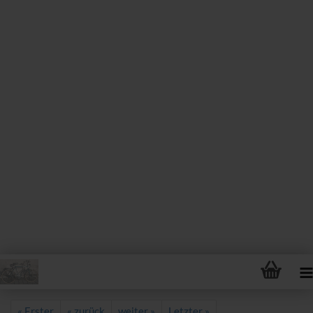
« Erster
« zurück
weiter »
Letzter »