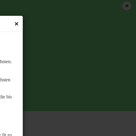
ehmen.
chsten
ie bis
 fit zu