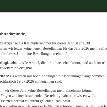
.
:
6 mehr aufnehmen.
ahrradfreunde,
 auch im nächsten Jahr weiterhin verfügbar.
satzgrenze als Kleinunternehmer für dieses Jahr ist erreicht.
nommen, die bis einschließlich 19.07.2026 eingegangen sind.
nnen wir leider keine neuen Bestellungen für das Jahr 2026 mehr aufn
en:
t für dieses Jahr keine Bestellungen mehr auf.
llt,
rfügbarkeit:
Alle Artikel, die ihr online sehen könnt, sind auch im nä
r weiterhin verfügbar.
 Radl wieder fit zu bekommen.
isten:
Es werden nur noch Zahlungen für Bestellungen angenommen, d
etzt auf den gemeinsamen Start in die neue Saison am 01.01.2027!
schließlich 19.07.2026 eingegangen sind.
n wir dieses Jahr keine Bestellungen mehr annehmen können:
Fragen zu einer bestehenden Bestellung habt oder wissen wollt,
rsatzteil perfekt zu eurem geliebten Radl passt …
ch weiterhin möglich, uns per E-Mail zu schreiben, um euer Radl wieder