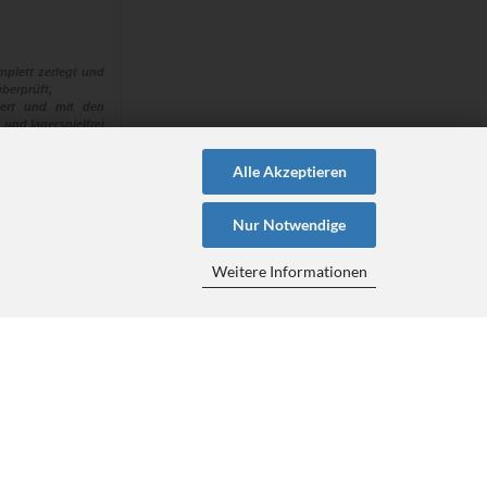
plett zerlegt und
berprüft,
euert und mit den
 und lagerspielfrei
 “alle“ Naben aus
Alle Akzeptieren
ehen müssen!
en hat, steht für
Nur Notwendige
Weitere Informationen