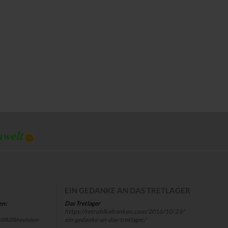
mwelt
EIN GEDANKE AN DAS TRETLAGER
Das Tretlager
en:
https://retrobikefranken.com/2016/10/23/
ein-gedanke-an-das-tretlager/
/08/28/revision-