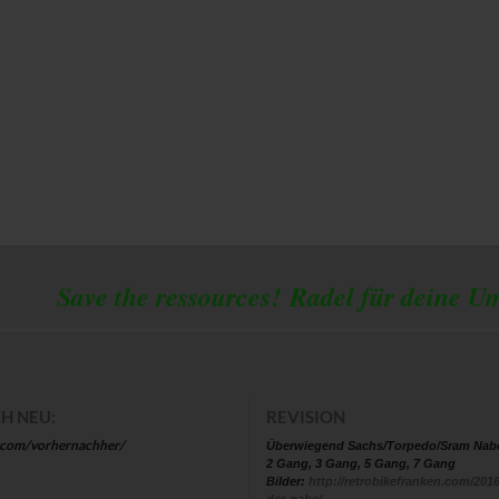
 the ressources!
Radel für deine U
H NEU:
REVISION
.com/vorhernachher/
Überwiegend Sachs/Torpedo/Sram Nab
2 Gang, 3 Gang, 5 Gang, 7 Gang
Bilder:
http://retrobikefranken.com/2016