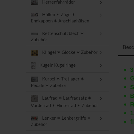
Herrenfahrräder
Hüllen ✶ Züge ✶
Endkappen ✶ Anschlaghülsen
Kettenschutzblech ✶
Zubehör
Besc
Klingel ✶ Glocke ✶ Zubehör
Kugeln Kugelringe
3
G
Kurbel ✶ Tretlager ✶
Pedale ✶ Zubehör
S
B
Laufrad ✶ Laufradsatz ✶
R
Vorderrad ✶ Hinterrad ✶ Zubehör
1
Lenker ✶ Lenkergriffe ✶
f
Zubehör