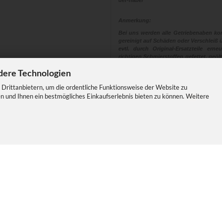
der-nabe/
Anmerkung:
Bei uns werden alle Getriebenaben kom
gereinigt auf Schäden oder Verschleiß ü
evtl. durch Original-Ersatzteile ern
richtigen Schmierstoffen gefettet, geölt
eingestellt und montiert.
dere Technologien
Denn unsere Erfahrungen sind, dass
dieser Zeit sich einer Revision unterzi
Drittanbietern, um die ordentliche Funktionsweise der Website zu
Eine Nabe die eine Revision erhalt
n und Ihnen ein bestmögliches Einkaufserlebnis bieten zu können. Weitere
Sicherheit und Fahrspass
E-Commerce Software
by Gambio.de © 2026