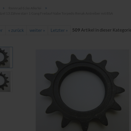
»
»
Rennrad Ecke Allerlei
tzel 13 Zähne starr 1 Gang Freilauf Nabe Torpedo Renak Antreiber mit BSA
509
Artikel in dieser Kategori
er
« zurück
weiter »
Letzter »