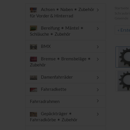
Startseite
Achsen ✶ Naben ✶ Zubehör
Schraubri
für Vorder & Hinterrad
Gewinde
Bereifung ✶ Mäntel ✶
« Erst
Schläuche ✶ Zubehör
BMX
Bremse ✶ Bremsbeläge ✶
Zubehör
Damenfahrräder
Fahrradkette
Fahrradrahmen
Gepäckträger ✶
Fahrradkörbe ✶ Zubehör