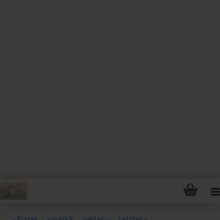
« Erster
« zurück
weiter »
Letzter »