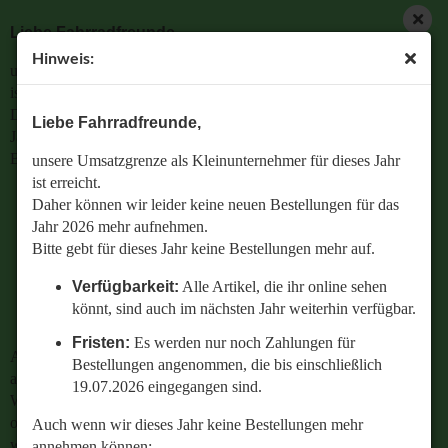
Liebe Fahrradfreunde,
Hinweis:
unsere Umsatzgrenze als Kleinunternehmer für dieses Jahr
ist erreicht.
Daher können wir leider keine neuen Bestellungen für das
Liebe Fahrradfreunde,
Jahr 2026 mehr aufnehmen.
Bitte gebt für dieses Jahr keine Bestellungen mehr auf.
unsere Umsatzgrenze als Kleinunternehmer für dieses Jahr
ist erreicht.
Verfügbarkeit:
Alle Artikel, die ihr online sehen
Daher können wir leider keine neuen Bestellungen für das
könnt, sind auch im nächsten Jahr weiterhin
Jahr 2026 mehr aufnehmen.
verfügbar.
Bitte gebt für dieses Jahr keine Bestellungen mehr auf.
Fristen:
Es werden nur noch Zahlungen für
Verfügbarkeit:
Alle Artikel, die ihr online sehen
Bestellungen angenommen, die bis einschließlich
könnt, sind auch im nächsten Jahr weiterhin verfügbar.
19.07.2026 eingegangen sind.
Fristen:
Es werden nur noch Zahlungen für
Auch wenn wir dieses Jahr keine Bestellungen mehr
Bestellungen angenommen, die bis einschließlich
annehmen können:
19.07.2026 eingegangen sind.
Wenn ihr Fragen zu einer bestehenden Bestellung habt
oder wissen wollt,
Auch wenn wir dieses Jahr keine Bestellungen mehr
welches Ersatzteil perfekt zu eurem geliebten Radl passt
annehmen können: