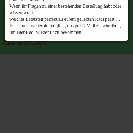
…
Wenn ihr Fragen zu einer bestehenden Bestellung habt oder
Es ist auch weiterhin möglich, uns per E-Mail zu
wissen wollt,
schreiben, um euer Radl wieder fit zu bekommen.
welches Ersatzteil perfekt zu eurem geliebten Radl passt …
Es ist auch weiterhin möglich, uns per E-Mail zu schreiben,
Retrobike wünscht euch eine gesunde Radlzeit und freut
um euer Radl wieder fit zu bekommen.
sich schon jetzt auf den gemeinsamen Start in die neue
Saison am 01.01.2027!
Retrobike wünscht euch eine gesunde Radlzeit und freut
sich schon jetzt auf den gemeinsamen Start in die neue
Saison am 01.01.2027!