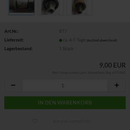
Art.Nr.:
877
Lieferzeit:
ca. 4-5 Tage
(Ausland abweichend)
Lagerbestand:
1
Stück
9,00 EUR
Kein Steuerausweis gem. Kleinuntern.-Reg. §19 UStG
AUF DEN MERKZETTEL