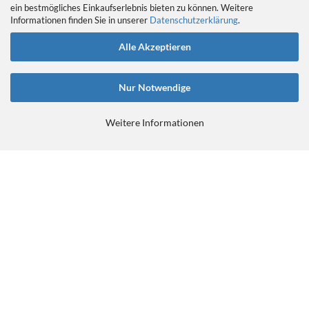
ein bestmögliches Einkaufserlebnis bieten zu können. Weitere
Das Tretlager
Informationen finden Sie in unserer
Datenschutzerklärung
.
https://retrobikefranken.com/2016/10/23/
ein-gedanke-an-das-tretlager/
Alle Akzeptieren
Nur Notwendige
Weitere Informationen
E-Commerce Software
by Gambio.de © 2026