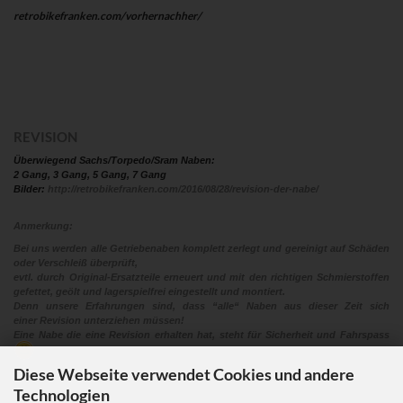
retrobikefranken.com/vorhernachher/
REVISION
Überwiegend Sachs/Torpedo/Sram Naben:
2 Gang, 3 Gang, 5 Gang, 7 Gang
Bilder:
http://retrobikefranken.com/2016/08/28/revision-der-nabe/
Anmerkung:
Bei uns werden alle Getriebenaben komplett zerlegt und gereinigt auf Schäden
oder Verschleiß überprüft,
evtl. durch Original-Ersatzteile erneuert und mit den richtigen Schmierstoffen
gefettet, geölt und lagerspielfrei eingestellt und montiert.
Denn unsere Erfahrungen sind, dass “alle“ Naben aus dieser Zeit sich
einer Revision unterziehen müssen!
Eine Nabe die eine Revision erhalten hat, steht für Sicherheit und Fahrspass
Diese Webseite verwendet Cookies und andere
Technologien