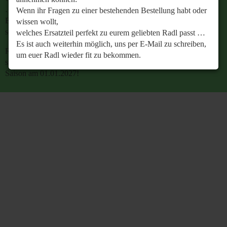
…
Wenn ihr Fragen zu einer bestehenden Bestellung habt oder
Es ist auch weiterhin möglich, uns per E-Mail zu
wissen wollt,
schreiben, um euer Radl wieder fit zu bekommen.
welches Ersatzteil perfekt zu eurem geliebten Radl passt …
Es ist auch weiterhin möglich, uns per E-Mail zu schreiben,
Retrobike wünscht euch eine gesunde Radlzeit und freut
um euer Radl wieder fit zu bekommen.
sich schon jetzt auf den gemeinsamen Start in die neue
Saison am 01.01.2027!
Retrobike wünscht euch eine gesunde Radlzeit und freut
sich schon jetzt auf den gemeinsamen Start in die neue
Saison am 01.01.2027!