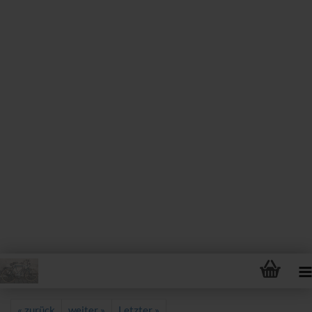
« zurück
weiter »
Letzter »