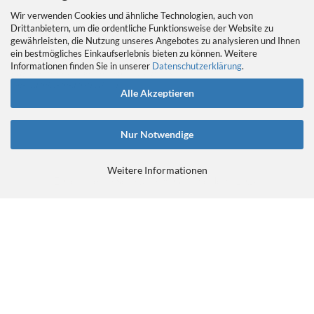
Wir verwenden Cookies und ähnliche Technologien, auch von
Drittanbietern, um die ordentliche Funktionsweise der Website zu
gewährleisten, die Nutzung unseres Angebotes zu analysieren und Ihnen
EIN GEDANKE AN DAS TRETLAGER
ein bestmögliches Einkaufserlebnis bieten zu können. Weitere
Das Tretlager
Informationen finden Sie in unserer
Datenschutzerklärung
.
https://retrobikefranken.com/2016/10/23/
ein-gedanke-an-das-tretlager/
Alle Akzeptieren
Nur Notwendige
Weitere Informationen
E-Commerce Software
by Gambio.de © 2026