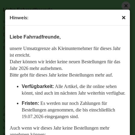
Liebe Fahrradfreunde,
Hinweis:
unsere Umsatzgrenze als Kleinunternehmer für dieses Jahr
ist erreicht.
Daher können wir leider keine neuen Bestellungen für das
Liebe Fahrradfreunde,
Jahr 2026 mehr aufnehmen.
Bitte gebt für dieses Jahr keine Bestellungen mehr auf.
unsere Umsatzgrenze als Kleinunternehmer für dieses Jahr
ist erreicht.
Verfügbarkeit:
Alle Artikel, die ihr online sehen
Daher können wir leider keine neuen Bestellungen für das
könnt, sind auch im nächsten Jahr weiterhin
Jahr 2026 mehr aufnehmen.
verfügbar.
Bitte gebt für dieses Jahr keine Bestellungen mehr auf.
Fristen:
Es werden nur noch Zahlungen für
Verfügbarkeit:
Alle Artikel, die ihr online sehen
Bestellungen angenommen, die bis einschließlich
könnt, sind auch im nächsten Jahr weiterhin verfügbar.
19.07.2026 eingegangen sind.
Fristen:
Es werden nur noch Zahlungen für
Auch wenn wir dieses Jahr keine Bestellungen mehr
Bestellungen angenommen, die bis einschließlich
annehmen können:
19.07.2026 eingegangen sind.
Wenn ihr Fragen zu einer bestehenden Bestellung habt
oder wissen wollt,
Auch wenn wir dieses Jahr keine Bestellungen mehr
welches Ersatzteil perfekt zu eurem geliebten Radl passt
annehmen können: