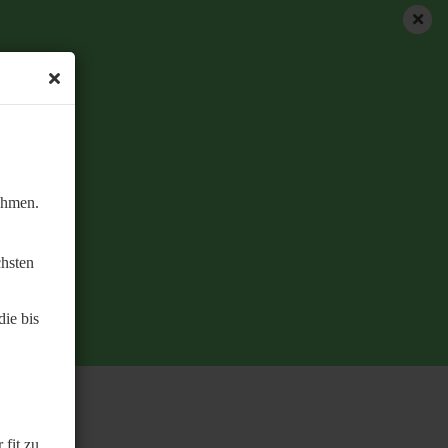
ehmen.
chsten
ie bis
 fit zu