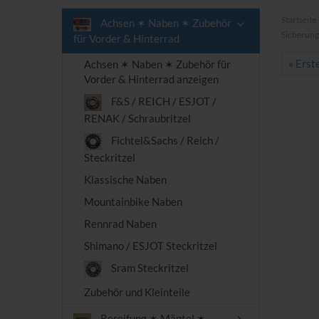
Startseite
Achsen ✶ Naben ✶ Zubehör
Sicherung
für Vorder & Hinterrad
« Erst
Achsen ✶ Naben ✶ Zubehör für
Vorder & Hinterrad anzeigen
F&S / REICH / ESJOT /
RENAK / Schraubritzel
Fichtel&Sachs / Reich /
Steckritzel
Klassische Naben
Mountainbike Naben
Rennrad Naben
Shimano / ESJOT Steckritzel
Sram Steckritzel
Zubehör und Kleinteile
Bereifung ✶ Mäntel ✶