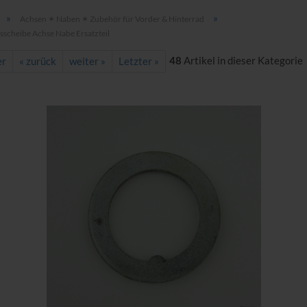
»
»
Achsen ✶ Naben ✶ Zubehör für Vorder & Hinterrad
sscheibe Achse Nabe Ersatzteil
48
Artikel in dieser Kategorie
er
« zurück
weiter »
Letzter »