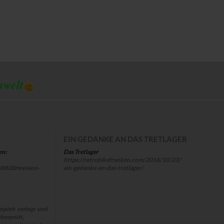
mwelt
EIN GEDANKE AN DAS TRETLAGER
Das Tretlager
en:
https://retrobikefranken.com/2016/10/23/
ein-gedanke-an-das-tretlager/
/08/28/revision-
plett zerlegt und
berprüft,