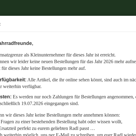
.
:
6 mehr aufnehmen.
ahrradfreunde,
 auch im nächsten Jahr weiterhin verfügbar.
satzgrenze als Kleinunternehmer für dieses Jahr ist erreicht.
nommen, die bis einschließlich 19.07.2026 eingegangen sind.
nnen wir leider keine neuen Bestellungen für das Jahr 2026 mehr aufn
en:
t für dieses Jahr keine Bestellungen mehr auf.
llt,
rfügbarkeit:
Alle Artikel, die ihr online sehen könnt, sind auch im nä
r weiterhin verfügbar.
 Radl wieder fit zu bekommen.
isten:
Es werden nur noch Zahlungen für Bestellungen angenommen, d
etzt auf den gemeinsamen Start in die neue Saison am 01.01.2027!
schließlich 19.07.2026 eingegangen sind.
n wir dieses Jahr keine Bestellungen mehr annehmen können:
Fragen zu einer bestehenden Bestellung habt oder wissen wollt,
rsatzteil perfekt zu eurem geliebten Radl passt …
ch weiterhin möglich, uns per E-Mail zu schreiben, um euer Radl wieder