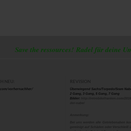
 the ressources!
Radel für deine U
H NEU:
REVISION
.com/vorhernachher/
Überwiegend Sachs/Torpedo/Sram Nab
2 Gang, 3 Gang, 5 Gang, 7 Gang
Bilder:
http://retrobikefranken.com/2016
der-nabe/
Anmerkung:
Bei uns werden alle Getriebenaben kom
gereinigt auf Schäden oder Verschleiß ü