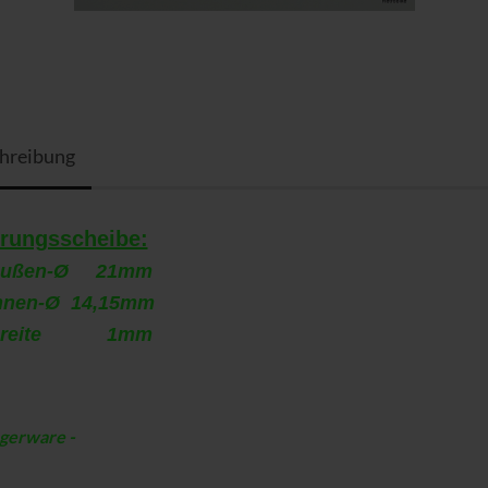
hreibung
rungsscheibe:
ußen-Ø 21mm
nnen-Ø 14,15mm
Breite 1mm
erware -