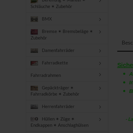
Schläuche ✶ Zubehör
BMX
Bremse ✶ Bremsbeläge ✶
Zubehör
Besc
Damenfahrräder
Fahrradkette
Siche
A
Fahrradrahmen
I
Gepäckträger ✶
Fahrradkörbe ✶ Zubehör
Herrenfahrräder
Hüllen ✶ Züge ✶
- Lag
Endkappen ✶ Anschlaghülsen