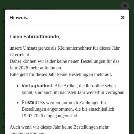
Liebe Fahrradfreunde,
Hinweis:
unsere Umsatzgrenze als Kleinunternehmer für dieses Jahr
ist erreicht.
Daher können wir leider keine neuen Bestellungen für das
Liebe Fahrradfreunde,
Jahr 2026 mehr aufnehmen.
Bitte gebt für dieses Jahr keine Bestellungen mehr auf.
unsere Umsatzgrenze als Kleinunternehmer für dieses Jahr
ist erreicht.
Verfügbarkeit:
Alle Artikel, die ihr online sehen
Daher können wir leider keine neuen Bestellungen für das
könnt, sind auch im nächsten Jahr weiterhin
Jahr 2026 mehr aufnehmen.
verfügbar.
Bitte gebt für dieses Jahr keine Bestellungen mehr auf.
Fristen:
Es werden nur noch Zahlungen für
Verfügbarkeit:
Alle Artikel, die ihr online sehen
Bestellungen angenommen, die bis einschließlich
könnt, sind auch im nächsten Jahr weiterhin verfügbar.
19.07.2026 eingegangen sind.
Fristen:
Es werden nur noch Zahlungen für
Auch wenn wir dieses Jahr keine Bestellungen mehr
Bestellungen angenommen, die bis einschließlich
annehmen können:
19.07.2026 eingegangen sind.
Wenn ihr Fragen zu einer bestehenden Bestellung habt
oder wissen wollt,
Auch wenn wir dieses Jahr keine Bestellungen mehr
welches Ersatzteil perfekt zu eurem geliebten Radl passt
annehmen können: