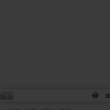
« Erster
« zurück
weiter »
Letzter »