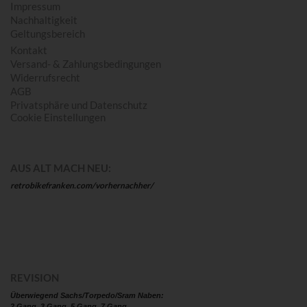
Impressum
Nachhaltigkeit
Geltungsbereich
Kontakt
Versand- & Zahlungsbedingungen
Widerrufsrecht
AGB
Privatsphäre und Datenschutz
Cookie Einstellungen
AUS ALT MACH NEU:
retrobikefranken.com/vorhernachher/
REVISION
Überwiegend Sachs/Torpedo/Sram Naben:
2 Gang, 3 Gang, 5 Gang, 7 Gang