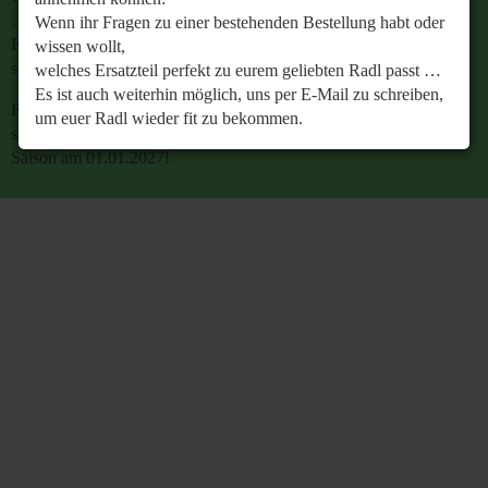
…
Wenn ihr Fragen zu einer bestehenden Bestellung habt oder
Es ist auch weiterhin möglich, uns per E-Mail zu
wissen wollt,
schreiben, um euer Radl wieder fit zu bekommen.
welches Ersatzteil perfekt zu eurem geliebten Radl passt …
Es ist auch weiterhin möglich, uns per E-Mail zu schreiben,
Retrobike wünscht euch eine gesunde Radlzeit und freut
um euer Radl wieder fit zu bekommen.
sich schon jetzt auf den gemeinsamen Start in die neue
Saison am 01.01.2027!
Retrobike wünscht euch eine gesunde Radlzeit und freut
sich schon jetzt auf den gemeinsamen Start in die neue
Saison am 01.01.2027!