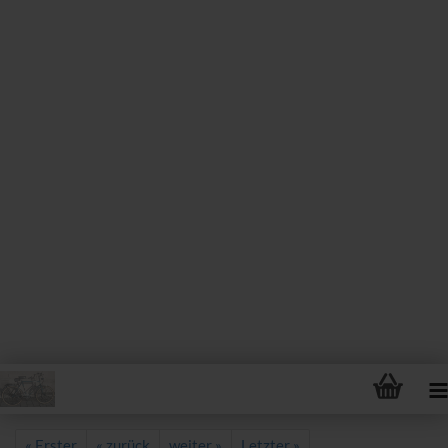
« Erster
« zurück
weiter »
Letzter »