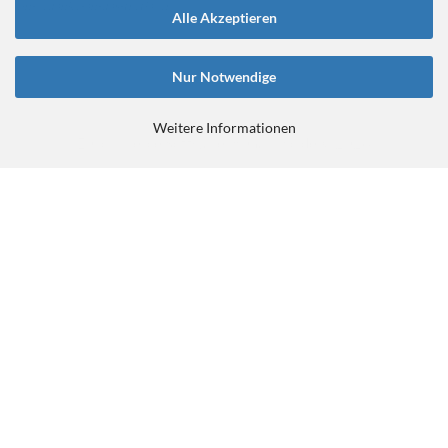
ein-gedanke-an-das-tretlager/
Alle Akzeptieren
Nur Notwendige
Weitere Informationen
E-Commerce Software
by Gambio.de © 2026