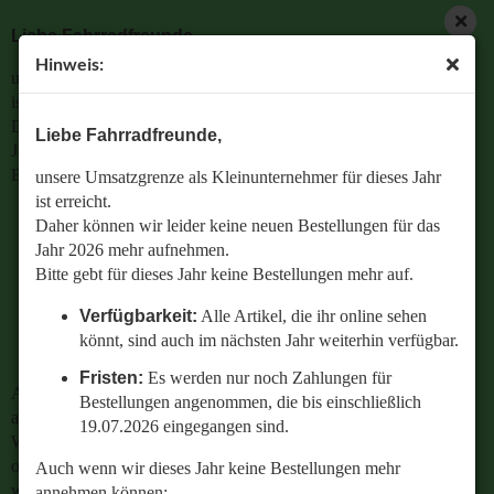
Liebe Fahrradfreunde,
Hinweis:
unsere Umsatzgrenze als Kleinunternehmer für dieses Jahr
ist erreicht.
Daher können wir leider keine neuen Bestellungen für das
Liebe Fahrradfreunde,
Jahr 2026 mehr aufnehmen.
Bitte gebt für dieses Jahr keine Bestellungen mehr auf.
unsere Umsatzgrenze als Kleinunternehmer für dieses Jahr
ist erreicht.
Verfügbarkeit:
Alle Artikel, die ihr online sehen
Daher können wir leider keine neuen Bestellungen für das
könnt, sind auch im nächsten Jahr weiterhin
Jahr 2026 mehr aufnehmen.
verfügbar.
Bitte gebt für dieses Jahr keine Bestellungen mehr auf.
Fristen:
Es werden nur noch Zahlungen für
Verfügbarkeit:
Alle Artikel, die ihr online sehen
Bestellungen angenommen, die bis einschließlich
könnt, sind auch im nächsten Jahr weiterhin verfügbar.
19.07.2026 eingegangen sind.
Fristen:
Es werden nur noch Zahlungen für
Auch wenn wir dieses Jahr keine Bestellungen mehr
Bestellungen angenommen, die bis einschließlich
annehmen können:
19.07.2026 eingegangen sind.
Wenn ihr Fragen zu einer bestehenden Bestellung habt
oder wissen wollt,
Auch wenn wir dieses Jahr keine Bestellungen mehr
welches Ersatzteil perfekt zu eurem geliebten Radl passt
annehmen können: