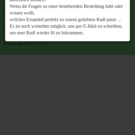
…
Wenn ihr Fragen zu einer bestehenden Bestellung habt oder
Es ist auch weiterhin möglich, uns per E-Mail zu
wissen wollt,
schreiben, um euer Radl wieder fit zu bekommen.
welches Ersatzteil perfekt zu eurem geliebten Radl passt …
Es ist auch weiterhin möglich, uns per E-Mail zu schreiben,
Retrobike wünscht euch eine gesunde Radlzeit und freut
um euer Radl wieder fit zu bekommen.
sich schon jetzt auf den gemeinsamen Start in die neue
Saison am 01.01.2027!
Retrobike wünscht euch eine gesunde Radlzeit und freut
sich schon jetzt auf den gemeinsamen Start in die neue
Saison am 01.01.2027!