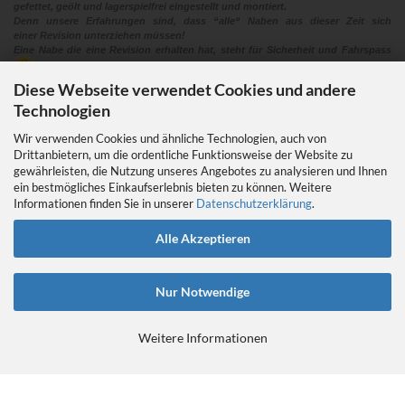
gefettet, geölt und lagerspielfrei eingestellt und montiert.
Denn unsere Erfahrungen sind, dass “alle“ Naben aus dieser Zeit sich
einer Revision unterziehen müssen!
Eine Nabe die eine Revision erhalten hat, steht für Sicherheit und Fahrspass
Diese Webseite verwendet Cookies und andere
Technologien
Wir verwenden Cookies und ähnliche Technologien, auch von
Drittanbietern, um die ordentliche Funktionsweise der Website zu
gewährleisten, die Nutzung unseres Angebotes zu analysieren und Ihnen
EIN GEDANKE AN DAS TRETLAGER
ein bestmögliches Einkaufserlebnis bieten zu können. Weitere
Das Tretlager
Informationen finden Sie in unserer
Datenschutzerklärung
.
https://retrobikefranken.com/2016/10/23/
ein-gedanke-an-das-tretlager/
Alle Akzeptieren
Nur Notwendige
Weitere Informationen
E-Commerce Software
by Gambio.de © 2026