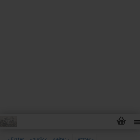
« Erster
« zurück
weiter »
Letzter »