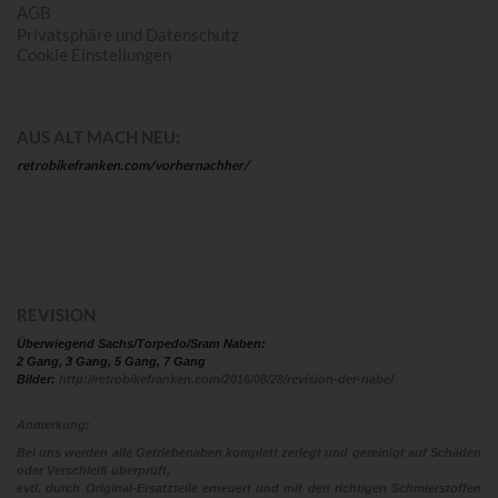
AGB
Privatsphäre und Datenschutz
Cookie Einstellungen
AUS ALT MACH NEU:
retrobikefranken.com/vorhernachher/
REVISION
Überwiegend Sachs/Torpedo/Sram Naben:
2 Gang, 3 Gang, 5 Gang, 7 Gang
Bilder:
http://retrobikefranken.com/2016/08/28/revision-der-nabe/
Anmerkung:
Bei uns werden alle Getriebenaben komplett zerlegt und gereinigt auf Schäden
oder Verschleiß überprüft,
evtl. durch Original-Ersatzteile erneuert und mit den richtigen Schmierstoffen