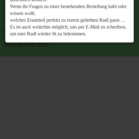
…
Wenn ihr Fragen zu einer bestehenden Bestellung habt oder
Es ist auch weiterhin möglich, uns per E-Mail zu
wissen wollt,
schreiben, um euer Radl wieder fit zu bekommen.
welches Ersatzteil perfekt zu eurem geliebten Radl passt …
Es ist auch weiterhin möglich, uns per E-Mail zu schreiben,
Retrobike wünscht euch eine gesunde Radlzeit und freut
um euer Radl wieder fit zu bekommen.
sich schon jetzt auf den gemeinsamen Start in die neue
Saison am 01.01.2027!
Retrobike wünscht euch eine gesunde Radlzeit und freut
sich schon jetzt auf den gemeinsamen Start in die neue
Saison am 01.01.2027!