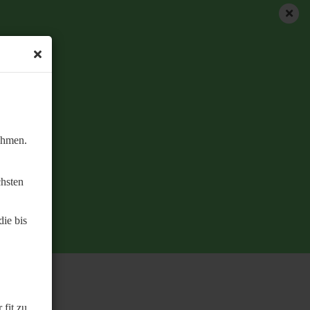
ehmen.
chsten
ie bis
 fit zu