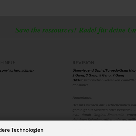
 the ressources!
Radel für deine U
H NEU:
REVISION
.com/vorhernachher/
Überwiegend Sachs/Torpedo/Sram Nab
2 Gang, 3 Gang, 5 Gang, 7 Gang
Bilder:
http://retrobikefranken.com/2016
der-nabe/
Anmerkung:
Bei uns werden alle Getriebenaben kom
gereinigt auf Schäden oder Verschleiß ü
evtl. durch Original-Ersatzteile ern
richtigen Schmierstoffen gefettet, geölt
eingestellt und montiert.
dere Technologien
Denn unsere Erfahrungen sind, dass
dieser Zeit sich einer Revision unterzi