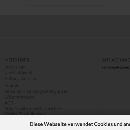
Save
MEHR ÜBER...
AUS ALT MAC
Impressum
retrobikefranken
Nachhaltigkeit
Geltungsbereich
Kontakt
Versand- & Zahlungsbedingungen
Widerrufsrecht
AGB
Privatsphäre und Datenschutz
Cookie Einstellungen
Diese Webseite verwendet Cookies und an