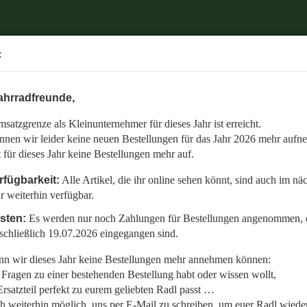
.
:
6 mehr aufnehmen.
ahrradfreunde,
 auch im nächsten Jahr weiterhin verfügbar.
satzgrenze als Kleinunternehmer für dieses Jahr ist erreicht.
nommen, die bis einschließlich 19.07.2026 eingegangen sind.
nnen wir leider keine neuen Bestellungen für das Jahr 2026 mehr aufn
en:
t für dieses Jahr keine Bestellungen mehr auf.
llt,
rfügbarkeit:
Alle Artikel, die ihr online sehen könnt, sind auch im nä
r weiterhin verfügbar.
 Radl wieder fit zu bekommen.
isten:
Es werden nur noch Zahlungen für Bestellungen angenommen, d
etzt auf den gemeinsamen Start in die neue Saison am 01.01.2027!
schließlich 19.07.2026 eingegangen sind.
n wir dieses Jahr keine Bestellungen mehr annehmen können:
Fragen zu einer bestehenden Bestellung habt oder wissen wollt,
rsatzteil perfekt zu eurem geliebten Radl passt …
ch weiterhin möglich, uns per E-Mail zu schreiben, um euer Radl wieder