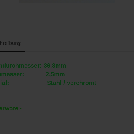
hreibung
ndurchmesser: 36,8mm
chmesser: 2,5mm
erial: Stahl / verchromt
gerware -