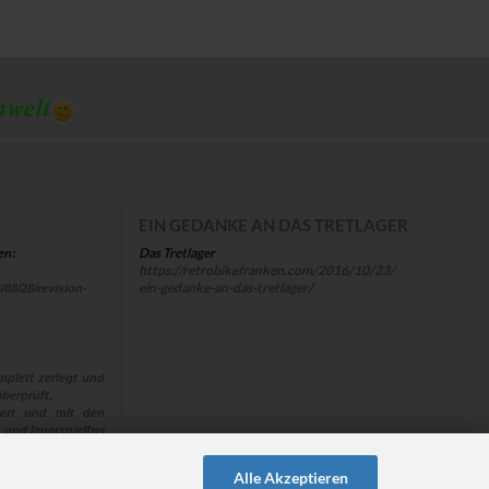
mwelt
EIN GEDANKE AN DAS TRETLAGER
Das Tretlager
en:
https://retrobikefranken.com/2016/10/23/
ein-gedanke-an-das-tretlager/
/08/28/revision-
plett zerlegt und
berprüft,
euert und mit den
 und lagerspielfrei
 “alle“ Naben aus
Alle Akzeptieren
ehen müssen!