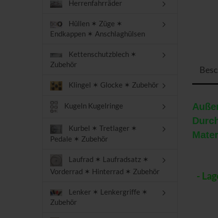
Herrenfahrräder
Hüllen ✶ Züge ✶
Endkappen ✶ Anschlaghülsen
Kettenschutzblech ✶
Zubehör
Besc
Klingel ✶ Glocke ✶ Zubehör
Auße
Kugeln Kugelringe
Dur
Kurbel ✶ Tretlager ✶
Mat
Pedale ✶ Zubehör
Laufrad ✶ Laufradsatz ✶
Vorderrad ✶ Hinterrad ✶ Zubehör
- La
Lenker ✶ Lenkergriffe ✶
Zubehör