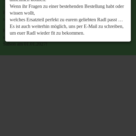
…
Wenn ihr Fragen zu einer bestehenden Bestellung habt oder
Es ist auch weiterhin möglich, uns per E-Mail zu
wissen wollt,
schreiben, um euer Radl wieder fit zu bekommen.
welches Ersatzteil perfekt zu eurem geliebten Radl passt …
Es ist auch weiterhin möglich, uns per E-Mail zu schreiben,
Retrobike wünscht euch eine gesunde Radlzeit und freut
um euer Radl wieder fit zu bekommen.
sich schon jetzt auf den gemeinsamen Start in die neue
Saison am 01.01.2027!
Retrobike wünscht euch eine gesunde Radlzeit und freut
sich schon jetzt auf den gemeinsamen Start in die neue
Saison am 01.01.2027!