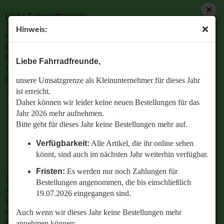
Liebe Fahrradfreunde,
Hinweis:
unsere Umsatzgrenze als Kleinunternehmer für dieses Jahr
ist erreicht.
Daher können wir leider keine neuen Bestellungen für das
Liebe Fahrradfreunde,
Jahr 2026 mehr aufnehmen.
Bitte gebt für dieses Jahr keine Bestellungen mehr auf.
unsere Umsatzgrenze als Kleinunternehmer für dieses Jahr
ist erreicht.
Verfügbarkeit:
Alle Artikel, die ihr online sehen
Daher können wir leider keine neuen Bestellungen für das
könnt, sind auch im nächsten Jahr weiterhin
Jahr 2026 mehr aufnehmen.
verfügbar.
Bitte gebt für dieses Jahr keine Bestellungen mehr auf.
Fristen:
Es werden nur noch Zahlungen für
Verfügbarkeit:
Alle Artikel, die ihr online sehen
Bestellungen angenommen, die bis einschließlich
könnt, sind auch im nächsten Jahr weiterhin verfügbar.
19.07.2026 eingegangen sind.
Fristen:
Es werden nur noch Zahlungen für
Auch wenn wir dieses Jahr keine Bestellungen mehr
Bestellungen angenommen, die bis einschließlich
annehmen können:
19.07.2026 eingegangen sind.
Wenn ihr Fragen zu einer bestehenden Bestellung habt
oder wissen wollt,
Auch wenn wir dieses Jahr keine Bestellungen mehr
welches Ersatzteil perfekt zu eurem geliebten Radl passt
annehmen können: