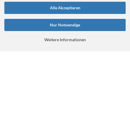
ein-gedanke-an-das-tretlager/
Alle Akzeptieren
Nur Notwendige
Weitere Informationen
E-Commerce Software
by Gambio.de © 2026