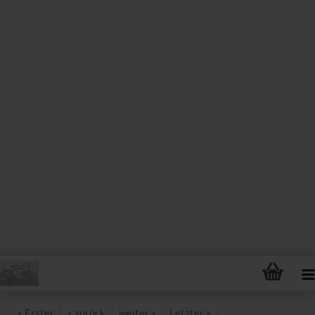
« Erster
« zurück
weiter »
Letzter »